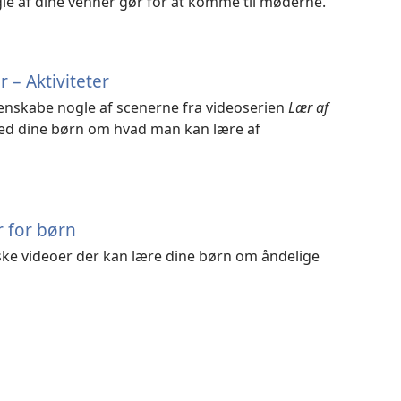
e af dine venner gør for at komme til møderne.
 – Aktiviteter
 genskabe nogle af scenerne fra videoserien
Lær af
d dine børn om hvad man kan lære af
r for børn
lske videoer der kan lære dine børn om åndelige