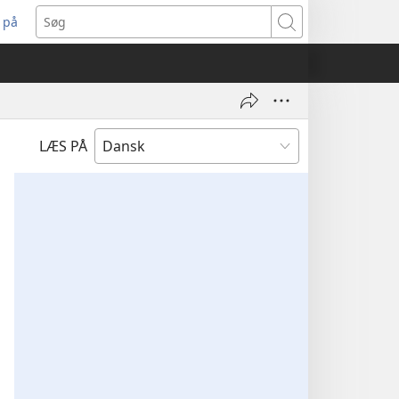
 på
bner
Søg
t
ndue)
LÆS PÅ