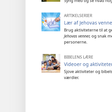
Syng med og se hvad nogl
ARTIKELSERIER
Lær af Jehovas venner
Brug aktiviteterne til at
Jehovas venner,
og snak me
personerne.
BIBELENS LÆRE
Videoer og aktivitete
Sjove aktiviteter og bibe
værdier.