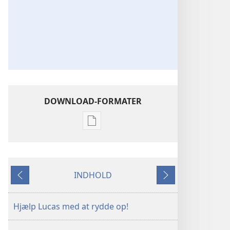
DOWNLOAD-FORMATER
Indstillinger
for
download
af
INDHOLD
publikationer
Forrige
Næste
Bliv
Jehovas
Hjælp Lucas med at rydde op!
ven
–