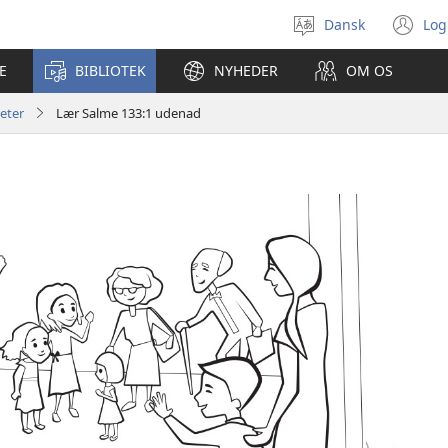
Dansk
Log
Vælg
(å
sprog
ny
E
BIBLIOTEK
NYHEDER
OM OS
vi
teter
Lær Salme 133:1 udenad