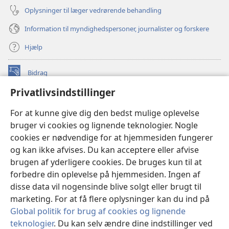
Oplysninger til læger vedrørende behandling
Information til myndighedspersoner, journalister og forskere
Hjælp
Bidrag
(åbner
nyt
Privatlivsindstillinger
vindue)
Watchtower ONLINE LIBRARY™
(åbner
For at kunne give dig den bedst mulige oplevelse
nyt
®
JW Hub
bruger vi cookies og lignende teknologier. Nogle
vindue)
(åbner
cookies er nødvendige for at hjemmesiden fungerer
nyt
®
JW Library
vindue)
og kan ikke afvises. Du kan acceptere eller afvise
brugen af yderligere cookies. De bruges kun til at
Watchtower Library
forbedre din oplevelse på hjemmesiden. Ingen af
disse data vil nogensinde blive solgt eller brugt til
marketing. For at få flere oplysninger kan du ind på
Global politik for brug af cookies og lignende
teknologier
. Du kan selv ændre dine indstillinger ved
Copyright
© 2026 Watch Tower Bible and Tract Society of Pennsylvania.