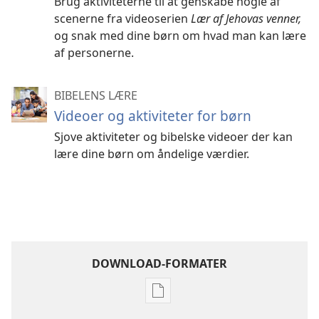
Brug aktiviteterne til at genskabe nogle af
scenerne fra videoserien
Lær af Jehovas venner,
og snak med dine børn om hvad man kan lære
af personerne.
BIBELENS LÆRE
Videoer og aktiviteter for børn
Sjove aktiviteter og bibelske videoer der kan
lære dine børn om åndelige værdier.
DOWNLOAD-FORMATER
Indstillinger
for