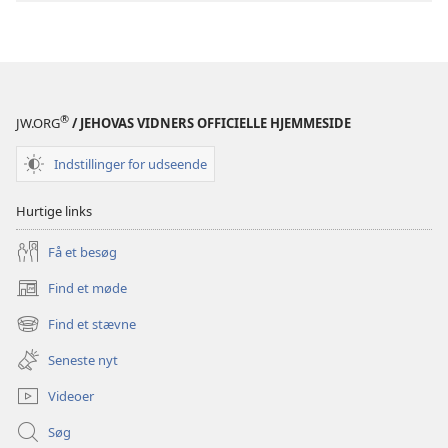
download
af
publikationer
Bliv
Jehovas
®
JW.ORG
/ JEHOVAS VIDNERS OFFICIELLE HJEMMESIDE
ven
–
Indstillinger for udseende
Aktiviteter
Hurtige links
Få et besøg
Find et møde
(åbner
nyt
Find et stævne
(åbner
vindue)
nyt
Seneste nyt
vindue)
Videoer
Søg