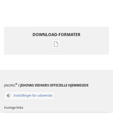
DOWNLOAD-FORMATER
Indstillinger
for
download
af
publikationer
Bliv
Jehovas
®
JW.ORG
/ JEHOVAS VIDNERS OFFICIELLE HJEMMESIDE
ven
–
Indstillinger for udseende
Aktiviteter
Hurtige links