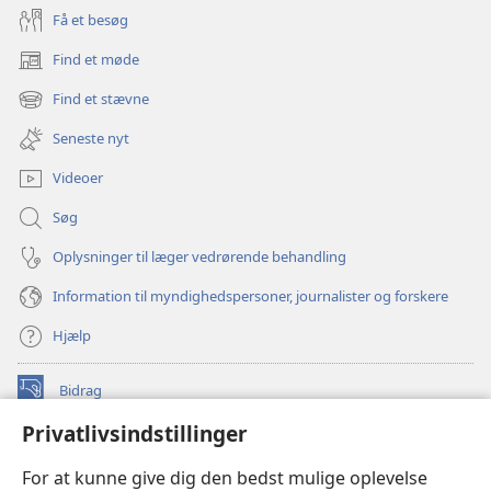
Få et besøg
Find et møde
(åbner
nyt
Find et stævne
(åbner
vindue)
nyt
Seneste nyt
vindue)
Videoer
Søg
Oplysninger til læger vedrørende behandling
Information til myndighedspersoner, journalister og forskere
Hjælp
Bidrag
(åbner
nyt
Privatlivsindstillinger
vindue)
Watchtower ONLINE LIBRARY™
(åbner
For at kunne give dig den bedst mulige oplevelse
nyt