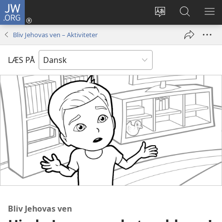
JW.ORG
Log
på
Vælg
Søg
VIS
(åbner
sprog
på
ME
Bliv Jehovas ven – Aktiviteter
nyt
JW.ORG
vindue)
LÆS PÅ
Bliv Jehovas ven