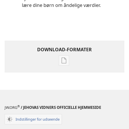
lære dine børn om åndelige værdier.
DOWNLOAD-FORMATER
Indstillinger
for
download
af
publikationer
Bliv
Jehovas
®
JW.ORG
/ JEHOVAS VIDNERS OFFICIELLE HJEMMESIDE
ven
–
Indstillinger for udseende
Aktiviteter