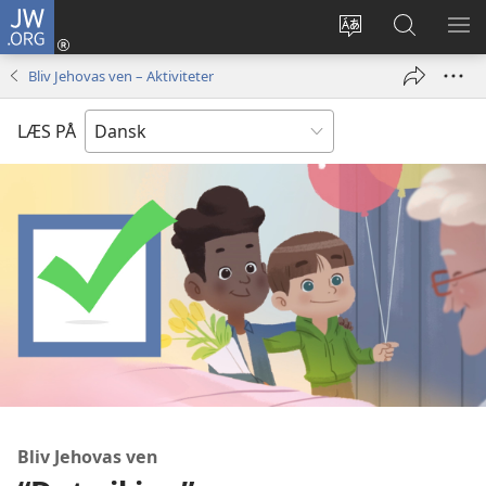
JW.ORG
Log
på
Vælg
Søg
VIS
(åbner
sprog
på
ME
Bliv Jehovas ven – Aktiviteter
nyt
JW.ORG
vindue)
LÆS PÅ
Bliv Jehovas ven