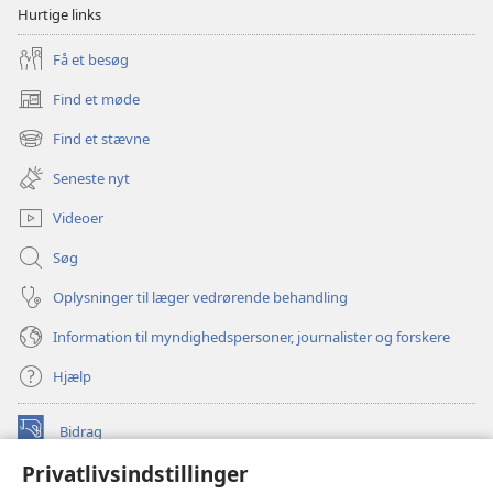
Hurtige links
Få et besøg
Find et møde
(åbner
nyt
Find et stævne
(åbner
vindue)
nyt
Seneste nyt
vindue)
Videoer
Søg
Oplysninger til læger vedrørende behandling
Information til myndighedspersoner, journalister og forskere
Hjælp
Bidrag
(åbner
nyt
Privatlivsindstillinger
vindue)
Watchtower ONLINE LIBRARY™