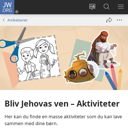
JW.ORG
Log
på
Vælg
Søg
VIS
(åbner
sprog
på
ME
Artikelserier
nyt
JW.ORG
vindue)
Bliv Jehovas ven – Aktiviteter
Her kan du finde en masse aktiviteter som du kan lave
sammen med dine børn.