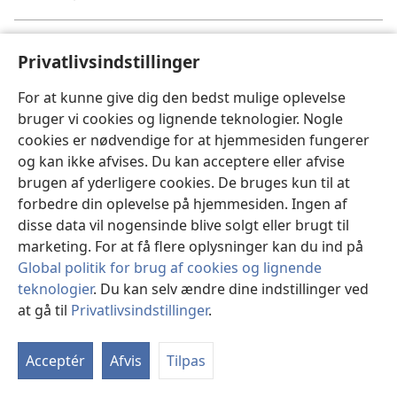
Klar til at forkynde
Privatlivsindstillinger
Lad os gøre os klar til forkyndelsen!
For at kunne give dig den bedst mulige oplevelse
bruger vi cookies og lignende teknologier. Nogle
Jehova er vores Far
cookies er nødvendige for at hjemmesiden fungerer
Jehova vil gerne have at vi ser ham som vores
og kan ikke afvises. Du kan acceptere eller afvise
Far.
brugen af yderligere cookies. De bruges kun til at
forbedre din oplevelse på hjemmesiden. Ingen af
disse data vil nogensinde blive solgt eller brugt til
Gør Jehova stolt
marketing. For at få flere oplysninger kan du ind på
Stå op for det du tror på, og gør Jehova stolt.
Global politik for brug af cookies og lignende
teknologier
. Du kan selv ændre dine indstillinger ved
Jehova får det til at gro
at gå til
Privatlivsindstillinger
.
Find ud af hvordan et menneske kan vokse
åndeligt!
Acceptér
Afvis
Tilpas