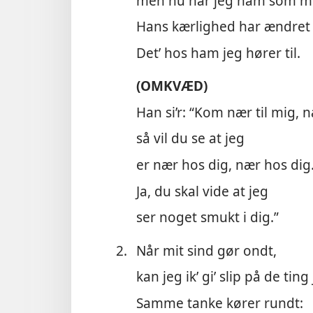
men nu har jeg ham som mi
Hans kærlighed har ændret 
Det’ hos ham jeg hører til.
(OMKVÆD)
Han si’r: “Kom nær til mig, n
så vil du se at jeg
er nær hos dig, nær hos dig
Ja, du skal vide at jeg
ser noget smukt i dig.”
2.
Når mit sind gør ondt,
kan jeg ik’ gi’ slip på de ting
Samme tanke kører rundt: