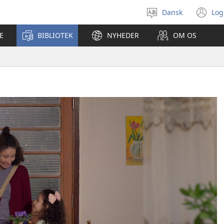
Dansk
Log
Vælg
(å
sprog
ny
E
BIBLIOTEK
NYHEDER
OM OS
vi