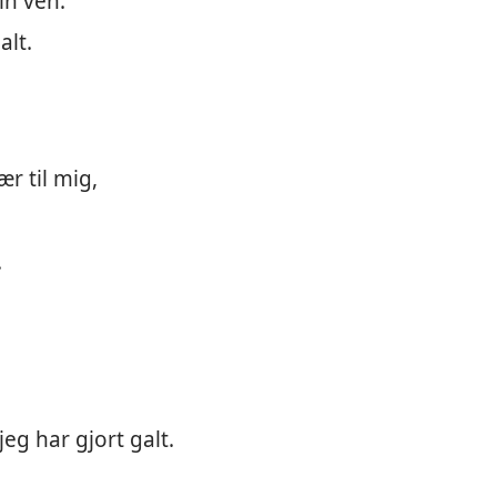
n ven.
alt.
ær til mig,
.
 jeg har gjort galt.