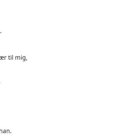
.
ær til mig,
.
 han.