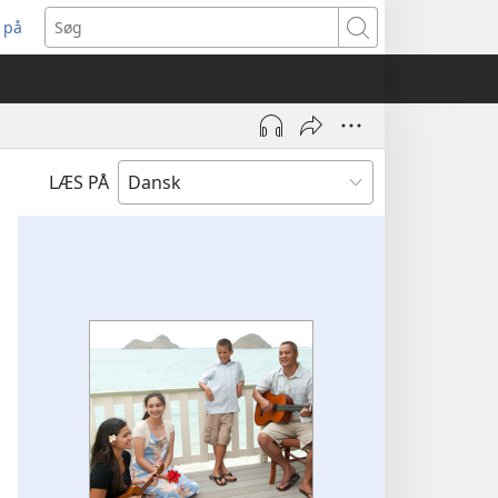
 på
bner
Søg
t
ndue)
LÆS PÅ