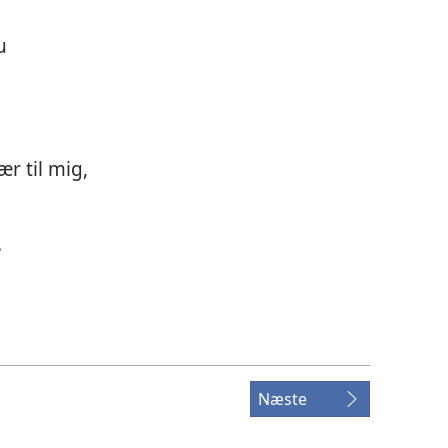
u
ær til mig,
.
Næste