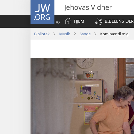
JW.ORG
Jehovas Vidner
HJEM
BIBELENS LÆR
Bibliotek
Musik
Sange
Kom nær til mig