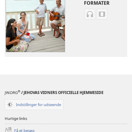
FORMATER
Indstillinger
Indstillinger
for
for
download
download
af
af
lydindspilninger
videoer
Sange
Sange
®
JW.ORG
/ JEHOVAS VIDNERS OFFICIELLE HJEMMESIDE
Indstillinger for udseende
Hurtige links
Få et besøg