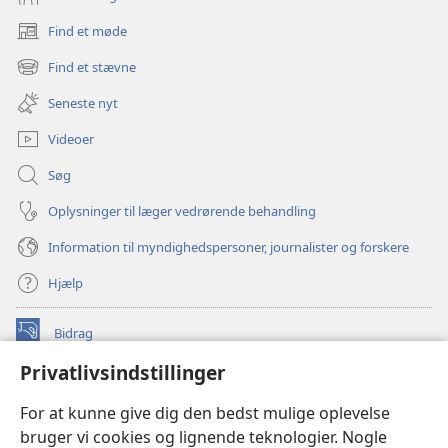
Find et møde
(åbner
nyt
Find et stævne
(åbner
vindue)
nyt
Seneste nyt
vindue)
Videoer
Søg
Oplysninger til læger vedrørende behandling
Information til myndighedspersoner, journalister og forskere
Hjælp
Bidrag
(åbner
nyt
Privatlivsindstillinger
vindue)
Watchtower ONLINE LIBRARY™
(åbner
For at kunne give dig den bedst mulige oplevelse
nyt
®
JW Hub
bruger vi cookies og lignende teknologier. Nogle
vindue)
(åbner