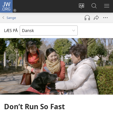
JW.ORG
Log
på
Vælg
Søg
VIS
(åbner
sprog
på
ME
Sange
nyt
JW.ORG
vindue)
LÆS PÅ
Don’t Run So Fast