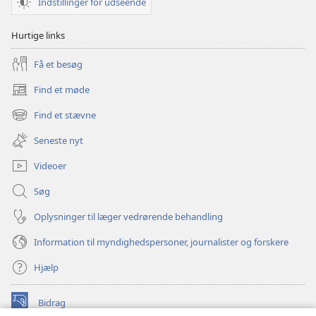
Indstillinger for udseende
Hurtige links
Få et besøg
Find et møde
(åbner
nyt
Find et stævne
(åbner
vindue)
nyt
Seneste nyt
vindue)
Videoer
Søg
Oplysninger til læger vedrørende behandling
Information til myndighedspersoner, journalister og forskere
Hjælp
Bidrag
(åbner