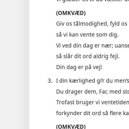
(OMKVÆD)
Giv os tålmodighed, fyld os
så vi kan vente som dig.
Vi ved din dag er nær; uanse
så slår dit ord aldrig fejl.
Din dag er på vej!
3.
I din kærlighed gi’r du men’s
Du drager dem, Far, med st
Trofast bruger vi ventetiden
forkynder dit ord så flere k
(OMKVÆD)