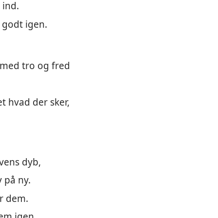
 ind.
 godt igen.
 med tro og fred
t hvad der sker,
vens dyb,
v på ny.
er dem.
dem igen.