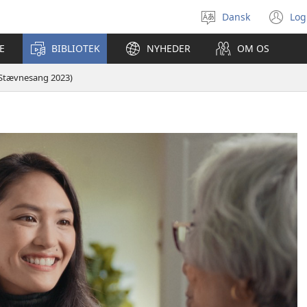
Dansk
Log
Vælg
(å
sprog
ny
E
BIBLIOTEK
NYHEDER
OM OS
vi
 (Stævnesang 2023)