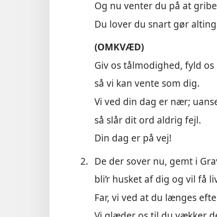
Og nu venter du på at gribe
Du lover du snart gør alting
(OMKVÆD)
Giv os tålmodighed, fyld os
så vi kan vente som dig.
Vi ved din dag er nær; uanse
så slår dit ord aldrig fejl.
Din dag er på vej!
2.
De der sover nu, gemt i Gra
bli’r husket af dig og vil få li
Far, vi ved at du længes eft
Vi glæder os til du vækker 