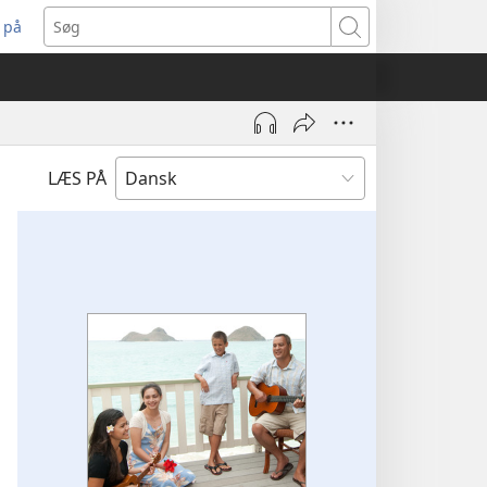
 på
bner
Søg
t
ndue)
LÆS PÅ