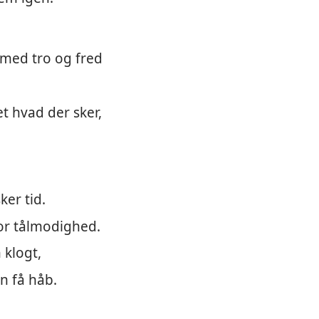
 med tro og fred
t hvad der sker,
ker tid.
or tålmodighed.
 klogt,
an få håb.