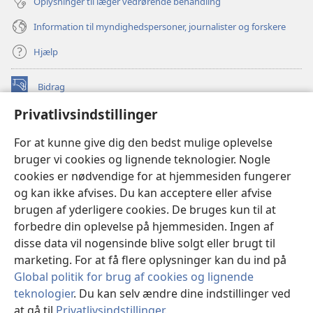
Oplysninger til læger vedrørende behandling
Information til myndighedspersoner, journalister og forskere
Hjælp
Bidrag
(åbner
nyt
Privatlivsindstillinger
vindue)
Watchtower ONLINE LIBRARY™
(åbner
For at kunne give dig den bedst mulige oplevelse
nyt
®
JW Hub
bruger vi cookies og lignende teknologier. Nogle
vindue)
(åbner
cookies er nødvendige for at hjemmesiden fungerer
nyt
®
JW Library
vindue)
og kan ikke afvises. Du kan acceptere eller afvise
brugen af yderligere cookies. De bruges kun til at
Watchtower Library
forbedre din oplevelse på hjemmesiden. Ingen af
disse data vil nogensinde blive solgt eller brugt til
marketing. For at få flere oplysninger kan du ind på
Global politik for brug af cookies og lignende
Copyright
© 2026 Watch Tower Bible and Tract Society of Pennsylvania.
teknologier
. Du kan selv ændre dine indstillinger ved
ANVENDELSESVILKÅR
|
PRIVATLIVSPOLITIK
|
at gå til
Privatlivsindstillinger
.