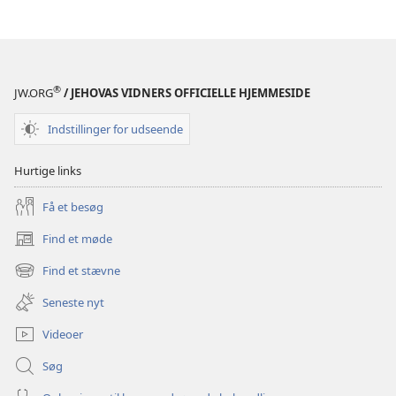
hjælpe
os
med
at
®
JW.ORG
/ JEHOVAS VIDNERS OFFICIELLE HJEMMESIDE
løse
vore
Indstillinger for udseende
problemer?
Hurtige links
Få et besøg
Find et møde
(åbner
nyt
Find et stævne
(åbner
vindue)
nyt
Seneste nyt
vindue)
Videoer
Søg