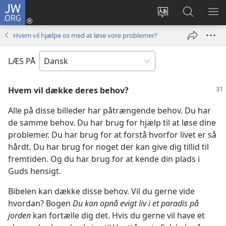
JW.ORG
Log
på
Vælg
Søg
VIS
(åbner
sprog
på
ME
Hvem vil hjælpe os med at løse vore problemer?
nyt
JW.ORG
vindue)
LÆS PÅ
Hvem vil dække deres behov?
Alle på disse billeder har påtrængende behov. Du har
de samme behov. Du har brug for hjælp til at løse dine
problemer. Du har brug for at forstå hvorfor livet er så
hårdt. Du har brug for noget der kan give dig tillid til
fremtiden. Og du har brug for at kende din plads i
Guds hensigt.
Bibelen kan dække disse behov. Vil du gerne vide
hvordan? Bogen
Du kan opnå evigt liv i et paradis på
jorden
kan fortælle dig det. Hvis du gerne vil have et