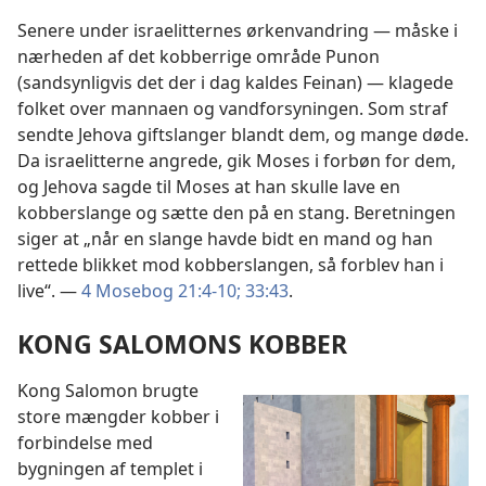
Senere under israelitternes ørkenvandring — måske i
nærheden af det kobberrige område Punon
(sandsynligvis det der i dag kaldes Feinan) — klagede
folket over mannaen og vandforsyningen. Som straf
sendte Jehova giftslanger blandt dem, og mange døde.
Da israelitterne angrede, gik Moses i forbøn for dem,
og Jehova sagde til Moses at han skulle lave en
kobberslange og sætte den på en stang. Beretningen
siger at „når en slange havde bidt en mand og han
rettede blikket mod kobberslangen, så forblev han i
live“. —
4 Mosebog 21:4-10;
33:43
.
KONG SALOMONS KOBBER
Kong Salomon brugte
store mængder kobber i
forbindelse med
bygningen af templet i