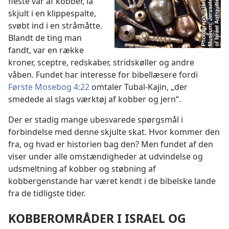
fleste var af kobber, lå
skjult i en klippespalte,
svøbt ind i en stråmåtte.
Blandt de ting man
fandt, var en række
kroner, sceptre, redskaber, stridskøller og andre
våben. Fundet har interesse for bibellæsere fordi
Første Mosebog 4:22
omtaler Tubal-Kajin, „der
smedede al slags værktøj af kobber og jern“.
Der er stadig mange ubesvarede spørgsmål i
forbindelse med denne skjulte skat. Hvor kommer den
fra, og hvad er historien bag den? Men fundet af den
viser under alle omstændigheder at udvindelse og
udsmeltning af kobber og støbning af
kobbergenstande har været kendt i de bibelske lande
fra de tidligste tider.
KOBBEROMRÅDER I ISRAEL OG