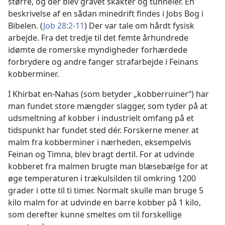
større, og der blev gravet skakter og tunneler. En
beskrivelse af en sådan minedrift findes i Jobs Bog i
Bibelen. (
Job 28:2-11
) Der var tale om hårdt fysisk
arbejde. Fra det tredje til det femte århundrede
idømte de romerske myndigheder forhærdede
forbrydere og andre fanger strafarbejde i Feinans
kobberminer.
I Khirbat en-Nahas (som betyder „kobberruiner“) har
man fundet store mængder slagger, som tyder på at
udsmeltning af kobber i industrielt omfang på et
tidspunkt har fundet sted dér. Forskerne mener at
malm fra kobberminer i nærheden,
eksempelvis
Feinan og Timna, blev bragt dertil. For at udvinde
kobberet fra malmen brugte man blæsebælge for at
øge temperaturen i trækulsilden til omkring 1200
grader i otte til ti timer. Normalt skulle man bruge 5
kilo malm for at udvinde en barre kobber på 1 kilo,
som derefter kunne smeltes om til forskellige