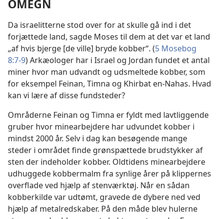
OMEGN
Da israelitterne stod over for at skulle gå ind i det
forjættede land, sagde Moses til dem at det var et land
„af hvis bjerge [de ville] bryde kobber“. (
5 Mosebog
8:7-9
) Arkæologer har i Israel og Jordan fundet et antal
miner hvor man udvandt og udsmeltede kobber, som
for eksempel Feinan, Timna og Khirbat en-Nahas. Hvad
kan vi lære af disse fundsteder?
Områderne Feinan og Timna er fyldt med lavtliggende
gruber hvor minearbejdere har udvundet kobber i
mindst 2000 år. Selv i dag kan besøgende mange
steder i området finde grønspættede brudstykker af
sten der indeholder kobber. Oldtidens minearbejdere
udhuggede kobbermalm fra synlige årer på klippernes
overflade ved hjælp af stenværktøj. Når en sådan
kobberkilde var udtømt, gravede de dybere ned ved
hjælp af metalredskaber. På den måde blev hulerne