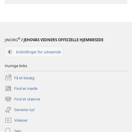
VAGTTÅRNET
VAGTTÅRNET
Har
Har
vi
vi
brug
brug
for
for
Gud?
Gud?
®
JW.ORG
/ JEHOVAS VIDNERS OFFICIELLE HJEMMESIDE
Indstillinger for udseende
Hurtige links
Få et besøg
Find et møde
(åbner
nyt
Find et stævne
(åbner
vindue)
nyt
Seneste nyt
vindue)
Videoer
Søg