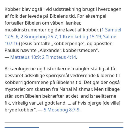
Kobber blev også i vid udstrækning brugt i hverdagen
af folk der levede på Bibelens tid. For eksempel
fortæller Bibelen om våben, lænker,
musikinstrumenter og døre lavet af kobber. (
1 Samuel
17:5, 6;
2 Kongebog 25:7;
1 Krønikebog 15:19;
Salme
107:16
) Jesus omtalte „kobberpenge“, og apostlen
Paulus nævnte „Alexander, kobbersmeden“.
—
Mattæus 10:9;
2 Timoteus 4:14
.
Arkæologerne og historikerne mangler stadig at få
besvaret adskillige spørgsmål vedrørende kilderne til
kobberrigdommene på Bibelens tid. Det gælder også
mysteriet om skatten fra Nahal Mishmar. Men tilbage
står, som Bibelen bekræfter, at det land israelitterne
fik, virkelig var „et godt land, ... af hvis bjerge [de ville]
bryde kobber“. —
5 Mosebog 8:7-9
.