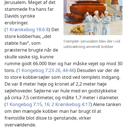
Jerusalem. Meget af det
stammede fra hans far
Davids syriske
erobringer.
(
1 Krønikebog 18:6-8
) Det
store kobberhav, „det
I templet i Jerusalem blev der i vid
støbte hav“, som
udstrækning anvendt kobber
præsterne brugte når de
skulle vaske sig, kunne
rumme godt 66.000 liter og har måske vejet op mod 30
tons. (
1 Kongebog 7:23-26,
44-46
) Desuden var der de
to store kobbersøjler som stod ved templets indgang.
De var 8 meter høje og kronet af 2,2 meter høje
søjlehoveder. Søjlerne var hule med en godstykkelse
på cirka 7,5 centimeter, og målte 1,7 meter i diameter.
(
1 Kongebog 7:15, 16;
2 Krønikebog 4:17
) Alene tanken
om den mængde kobber man har brugt til at
fremstille blot disse to genstande, virker
overvældende.