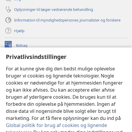
Oplysninger til læger vedrørende behandling
Information til myndighedspersoner, journalister og forskere
Hjælp
Bidrag
(åbner
nyt
Privatlivsindstillinger
vindue)
Watchtower ONLINE LIBRARY™
(åbner
For at kunne give dig den bedst mulige oplevelse
nyt
®
JW Hub
bruger vi cookies og lignende teknologier. Nogle
vindue)
(åbner
cookies er nødvendige for at hjemmesiden fungerer
nyt
®
JW Library
vindue)
og kan ikke afvises. Du kan acceptere eller afvise
brugen af yderligere cookies. De bruges kun til at
Watchtower Library
forbedre din oplevelse på hjemmesiden. Ingen af
disse data vil nogensinde blive solgt eller brugt til
marketing. For at få flere oplysninger kan du ind på
Global politik for brug af cookies og lignende
Copyright
© 2026 Watch Tower Bible and Tract Society of Pennsylvania.