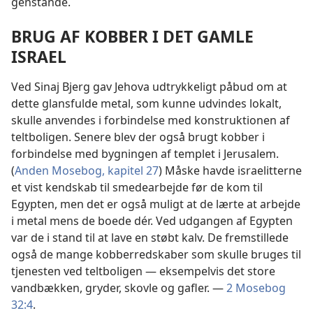
genstande.
BRUG AF KOBBER I DET GAMLE
ISRAEL
Ved Sinaj Bjerg gav Jehova udtrykkeligt påbud om at
dette glansfulde metal, som kunne udvindes lokalt,
skulle anvendes i forbindelse med konstruktionen af
teltboligen. Senere blev der også brugt kobber i
forbindelse med bygningen af templet i Jerusalem.
(
Anden Mosebog, kapitel 27
) Måske havde israelitterne
et vist kendskab til smedearbejde før de kom til
Egypten, men det er også muligt at de lærte at arbejde
i metal mens de boede dér. Ved udgangen af Egypten
var de i stand til at lave en støbt kalv. De fremstillede
også de mange kobberredskaber som skulle bruges til
tjenesten ved teltboligen — eksempelvis det store
vandbækken, gryder, skovle og gafler. —
2 Mosebog
32:4
.