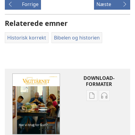
Forrige
Næste
Relaterede emner
Historisk korrekt
Bibelen og historien
DOWNLOAD-
FORMATER
Indstillinger
Indstillinger
for
for
download
download
af
af
publikationer
lydindspilnin