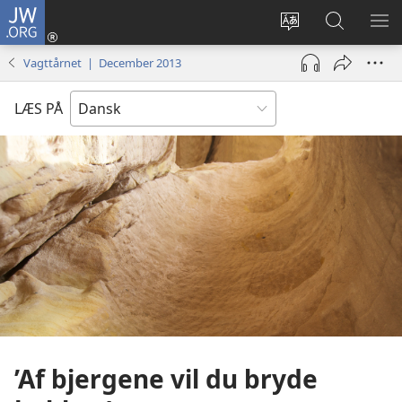
JW.ORG
Log
på
Vælg
Søg
VIS
(åbner
sprog
på
ME
Vagttårnet | December 2013
nyt
JW.ORG
vindue)
LÆS PÅ
’Af bjergene vil du bryde