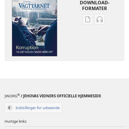
DOWNLOAD-
FORMATER
Indstillinger
Indstillinger
for
for
download
download
af
af
publikationer
lydindspilnin
VAGTTÅRNET
VAGTTÅRNET
Korruption
Korruption
— Hvor
— Hvor
udbredt
udbredt
er
er
det?
det?
®
JW.ORG
/ JEHOVAS VIDNERS OFFICIELLE HJEMMESIDE
Indstillinger for udseende
Hurtige links