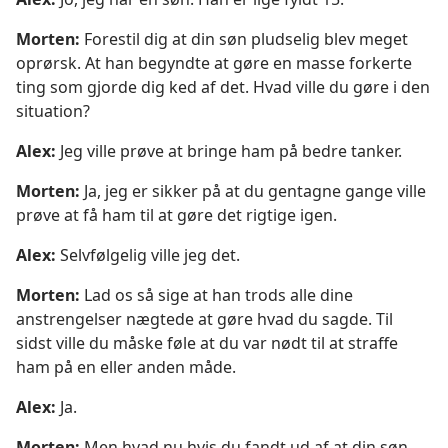
Morten:
Forestil dig at din søn pludselig blev meget
oprørsk. At han begyndte at gøre en masse forkerte
ting som gjorde dig ked af det. Hvad ville du gøre i den
situation?
Alex:
Jeg ville prøve at bringe ham på bedre tanker.
Morten:
Ja, jeg er sikker på at du gentagne gange ville
prøve at få ham til at gøre det rigtige igen.
Alex:
Selvfølgelig ville jeg det.
Morten:
Lad os så sige at han trods alle dine
anstrengelser nægtede at gøre hvad du sagde. Til
sidst ville du måske føle at du var nødt til at straffe
ham på en eller anden måde.
Alex:
Ja.
Morten:
Men hvad nu hvis du fandt ud af at din søn