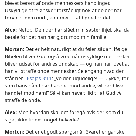
blevet berørt af onde menneskers handlinger.
Uskyldige ofre ønsker forståeligt nok at de der har
forvoldt dem ondt, kommer til at bøde for det.
Alex:
Netop! Den der har slået min søster ihjel, skal da
betale for det han har gjort mod min familie.
Morten:
Det er helt naturligt at du føler sådan. Ifølge
Bibelen bliver Gud også vred når uskyldige mennesker
bliver udsat for andres ondskab — og han har lovet at
han vil straffe onde mennesker. Se engang hvad der
står her i
Esajas 3:11
: „Ve den ugudelige! — ulykke; for
som hans hånd har handlet mod andre, vil der blive
handlet mod ham!“ Så vi kan have tillid til at Gud
vil
straffe de onde.
Alex:
Men hvordan skal det foregå hvis der, som du
siger, ikke findes noget helvede?
Morten:
Det er et godt spørgsmål. Svaret er ganske