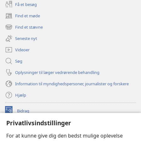
Få et besøg
Find et møde
(åbner
nyt
Find et stævne
(åbner
vindue)
nyt
Seneste nyt
vindue)
Videoer
Søg
Oplysninger til læger vedrørende behandling
Information til myndighedspersoner, journalister og forskere
Hjælp
Bidrag
(åbner
nyt
Privatlivsindstillinger
vindue)
Watchtower ONLINE LIBRARY™
(åbner
For at kunne give dig den bedst mulige oplevelse
nyt
®