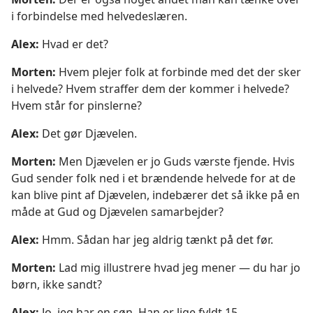
i forbindelse med helvedeslæren.
Alex:
Hvad er det?
Morten:
Hvem plejer folk at forbinde med det der sker
i helvede? Hvem straffer dem der kommer i helvede?
Hvem står for pinslerne?
Alex:
Det gør Djævelen.
Morten:
Men Djævelen er jo Guds værste fjende. Hvis
Gud sender folk ned i et brændende helvede for at de
kan blive pint af Djævelen, indebærer det så ikke på en
måde at Gud og Djævelen samarbejder?
Alex:
Hmm. Sådan har jeg aldrig tænkt på det før.
Morten:
Lad mig illustrere hvad jeg mener — du har jo
børn, ikke sandt?
Alex:
Jo, jeg har en søn. Han er lige fyldt 15.