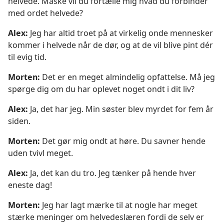
helvede. Måske vil du fortælle mig hvad du forbinder
med ordet helvede?
Alex:
Jeg har altid troet på at virkelig onde mennesker
kommer i helvede når de dør, og at de vil blive pint dér
til evig tid.
Morten:
Det er en meget almindelig opfattelse. Må jeg
spørge dig om du har oplevet noget ondt i dit liv?
Alex:
Ja, det har jeg. Min søster blev myrdet for fem år
siden.
Morten:
Det gør mig ondt at høre. Du savner hende
uden tvivl meget.
Alex:
Ja, det kan du tro. Jeg tænker på hende hver
eneste dag!
Morten:
Jeg har lagt mærke til at nogle har meget
stærke meninger om helvedeslæren fordi de selv er