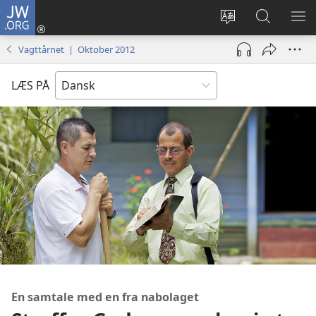
JW.ORG
Log
på
Vælg
Søg
VIS
(åbner
sprog
på
ME
Vagttårnet | Oktober 2012
nyt
JW.ORG
vindue)
LÆS PÅ
En samtale med en fra nabolaget