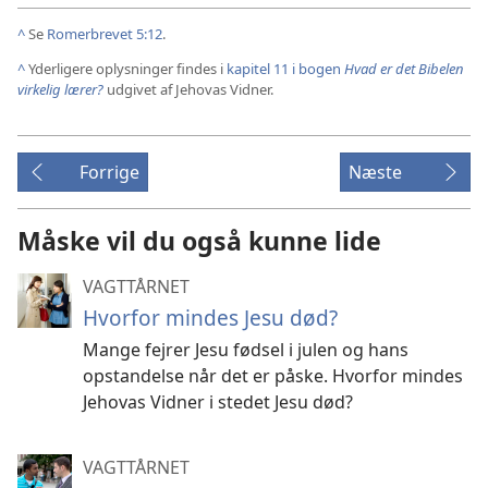
^
Se
Romerbrevet 5:12
.
^
Yderligere oplysninger findes i
kapitel 11 i bogen
Hvad er det Bibelen
virkelig lærer?
udgivet af Jehovas Vidner.
Forrige
Næste
Måske vil du også kunne lide
VAGTTÅRNET
Hvorfor mindes Jesu død?
Mange fejrer Jesu fødsel i julen og hans
opstandelse når det er påske. Hvorfor mindes
Jehovas Vidner i stedet Jesu død?
VAGTTÅRNET