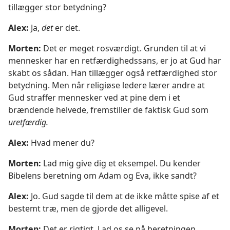
tillægger stor betydning?
Alex:
Ja,
det
er det.
Morten:
Det er meget rosværdigt. Grunden til at vi
mennesker har en retfærdighedssans, er jo at Gud har
skabt os sådan. Han tillægger også retfærdighed stor
betydning. Men når religiøse ledere lærer andre at
Gud straffer mennesker ved at pine dem i et
brændende helvede, fremstiller de faktisk Gud som
uretfærdig.
Alex:
Hvad mener du?
Morten:
Lad mig give dig et eksempel. Du kender
Bibelens beretning om Adam og Eva, ikke sandt?
Alex:
Jo. Gud sagde til dem at de ikke måtte spise af et
bestemt træ, men de gjorde det alligevel.
Morten:
Det er rigtigt. Lad os se på beretningen