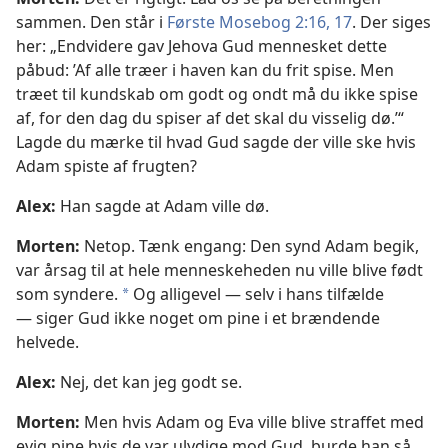
sammen. Den står i
Første Mosebog 2:16, 17
. Der siges
her: „Endvidere gav Jehova Gud mennesket dette
påbud: ’Af alle træer i haven kan du frit spise. Men
træet til kundskab om godt og ondt må du ikke spise
af, for den dag du spiser af det skal du visselig dø.’“
Lagde du mærke til hvad Gud sagde der ville ske hvis
Adam spiste af frugten?
Alex:
Han sagde at Adam ville dø.
Morten:
Netop. Tænk engang: Den synd Adam begik,
var årsag til at hele menneskeheden nu ville blive født
som syndere.
Og alligevel — selv i hans tilfælde
*
— siger Gud ikke noget om pine i et brændende
helvede.
Alex:
Nej, det kan jeg godt se.
Morten:
Men hvis Adam og Eva ville blive straffet med
evig pine hvis de var ulydige mod Gud, burde han så