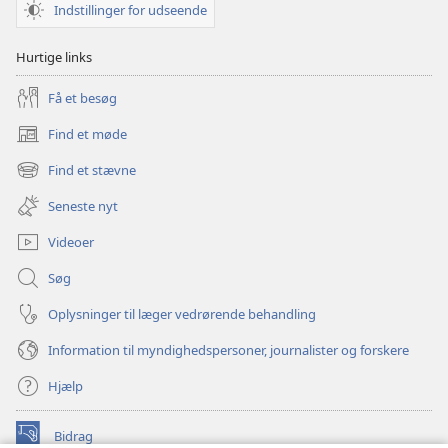
Indstillinger for udseende
Hurtige links
Få et besøg
Find et møde
(åbner
nyt
Find et stævne
(åbner
vindue)
nyt
Seneste nyt
vindue)
Videoer
Søg
Oplysninger til læger vedrørende behandling
Information til myndighedspersoner, journalister og forskere
Hjælp
Bidrag
(åbner