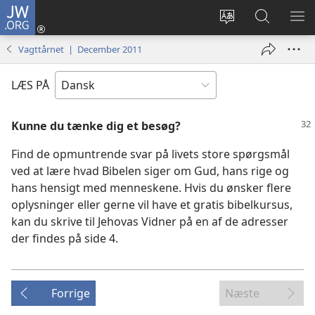
JW.ORG
Log
på
Vælg
Søg
VIS
(åbner
sprog
på
ME
Vagttårnet | December 2011
nyt
JW.ORG
vindue)
LÆS PÅ
Kunne du tænke dig et besøg?
Find de opmuntrende svar på livets store spørgsmål
ved at lære hvad Bibelen siger om Gud, hans rige og
hans hensigt med menneskene. Hvis du ønsker flere
oplysninger eller gerne vil have et gratis bibelkursus,
kan du skrive til Jehovas Vidner på en af de adresser
der findes på side 4.
Forrige
Næste