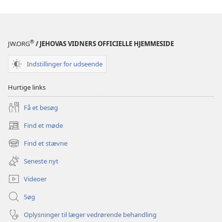
2011
2011
®
JW.ORG
/ JEHOVAS VIDNERS OFFICIELLE HJEMMESIDE
Indstillinger for udseende
Hurtige links
Få et besøg
Find et møde
(åbner
nyt
Find et stævne
(åbner
vindue)
nyt
Seneste nyt
vindue)
Videoer
Søg
Oplysninger til læger vedrørende behandling