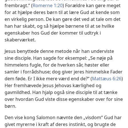
frembragt.“ (
Romerne 1:20
) Forældre kan gøre meget
for at hjælpe deres børn til at lære Gud at kende som
en virkelig person. De kan gøre det ved at tale om det
han har skabt, og så hjælpe børnene til at se hvilke
egenskaber hos Gud der kommer til udtryk i
skaberværket.
Jesus benyttede denne metode når han underviste
sine disciple. Han sagde for eksempel: „Se nøje på
himmelens fugle, for de hverken sår, høster eller
samler i forrådshuse; dog giver jeres himmelske Fader
dem føde. Er I ikke mere værd end de?“ (
Mattæus 6:26
)
Her fremhævede Jesus Jehovas kærlighed og
gavmildhed. Han hjalp også sine disciple til at tænke
over hvordan Gud viste disse egenskaber over for sine
børn.
Den vise kong Salomon nævnte den „visdom“ Gud har
givet myrerne i kraft af deres instinkt, og brugte de