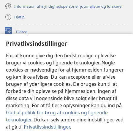
Information til myndighedspersoner, journalister og forskere
Hjælp
Bidrag
(åbner
nyt
Privatlivsindstillinger
vindue)
Watchtower ONLINE LIBRARY™
(åbner
For at kunne give dig den bedst mulige oplevelse
nyt
®
JW Hub
bruger vi cookies og lignende teknologier. Nogle
vindue)
(åbner
cookies er nødvendige for at hjemmesiden fungerer
nyt
®
JW Library
vindue)
og kan ikke afvises. Du kan acceptere eller afvise
brugen af yderligere cookies. De bruges kun til at
Watchtower Library
forbedre din oplevelse på hjemmesiden. Ingen af
disse data vil nogensinde blive solgt eller brugt til
marketing. For at få flere oplysninger kan du ind på
Global politik for brug af cookies og lignende
Copyright
© 2026 Watch Tower Bible and Tract Society of Pennsylvania.
teknologier
. Du kan selv ændre dine indstillinger ved
ANVENDELSESVILKÅR
|
PRIVATLIVSPOLITIK
|
at gå til
Privatlivsindstillinger
.
Vi
PRIVATLIVSINDSTILLINGER