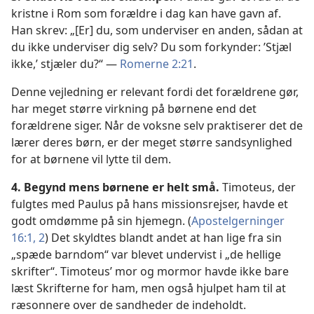
kristne i Rom som forældre i dag kan have gavn af.
Han skrev: „[Er] du, som underviser en anden, sådan at
du ikke underviser dig selv? Du som forkynder: ’Stjæl
ikke,’ stjæler du?“ —
Romerne 2:21
.
Denne vejledning er relevant fordi det forældrene gør,
har meget større virkning på børnene end det
forældrene siger. Når de voksne selv praktiserer det de
lærer deres børn, er der meget større sandsynlighed
for at børnene vil lytte til dem.
4. Begynd mens børnene er helt små.
Timoteus, der
fulgtes med Paulus på hans missionsrejser, havde et
godt omdømme på sin hjemegn. (
Apostelgerninger
16:1, 2
) Det skyldtes blandt andet at han lige fra sin
„spæde barndom“ var blevet undervist i „de hellige
skrifter“. Timoteus’ mor og mormor havde ikke bare
læst Skrifterne for ham, men også hjulpet ham til at
ræsonnere over de sandheder de indeholdt.