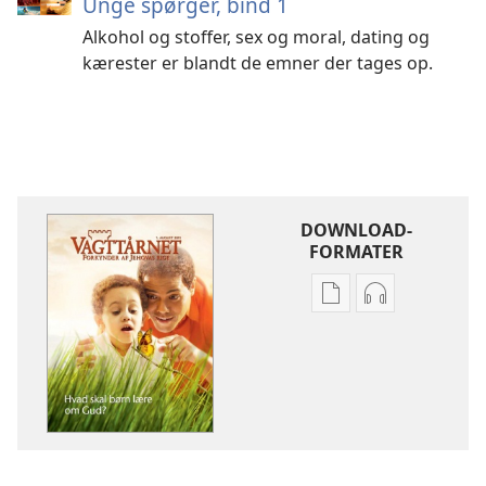
Unge spørger, bind 1
Alkohol og stoffer, sex og moral, dating og
kærester er blandt de emner der tages op.
DOWNLOAD-
FORMATER
Indstillinger
Indstillinger
for
for
download
download
af
af
publikationer
lydindspilnin
VAGTTÅRNET
VAGTTÅRNET
August
August