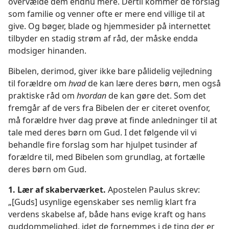
overvælde dem endnu mere. Dertil kommer de forslag
som familie og venner ofte er mere end villige til at
give. Og bøger, blade og hjemmesider på internettet
tilbyder en stadig strøm af råd, der måske endda
modsiger hinanden.
Bibelen, derimod, giver ikke bare pålidelig vejledning
til forældre om
hvad
de kan lære deres børn, men også
praktiske råd om
hvordan
de kan gøre det. Som det
fremgår af de vers fra Bibelen der er citeret ovenfor,
må forældre hver dag prøve at finde anledninger til at
tale med deres børn om Gud. I det følgende vil vi
behandle fire forslag som har hjulpet tusinder af
forældre til, med Bibelen som grundlag, at fortælle
deres børn om Gud.
1. Lær af skaberværket.
Apostelen Paulus skrev:
„[Guds] usynlige egenskaber ses nemlig klart fra
verdens skabelse af, både hans evige kraft og hans
guddommelighed, idet de fornemmes i de ting der er