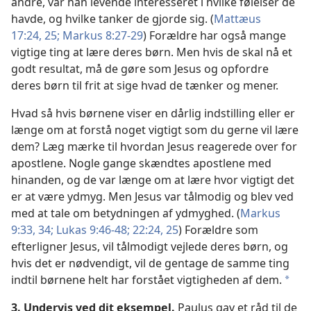
andre, var han levende interesseret i hvilke følelser de
havde, og hvilke tanker de gjorde sig. (
Mattæus
17:24, 25;
Markus 8:27-29
) Forældre har også mange
vigtige ting at lære deres børn. Men hvis de skal nå et
godt resultat, må de gøre som Jesus og opfordre
deres børn til frit at sige hvad de tænker og mener.
Hvad så hvis børnene viser en dårlig indstilling eller er
længe om at forstå noget vigtigt som du gerne vil lære
dem? Læg mærke til hvordan Jesus reagerede over for
apostlene. Nogle gange skændtes apostlene med
hinanden, og de var længe om at lære hvor vigtigt det
er at være ydmyg. Men Jesus var tålmodig og blev ved
med at tale om betydningen af ydmyghed. (
Markus
9:33, 34;
Lukas 9:46-48;
22:24, 25
) Forældre som
efterligner Jesus, vil tålmodigt vejlede deres børn, og
hvis det er nødvendigt, vil de gentage de samme ting
indtil børnene helt har forstået vigtigheden af dem.
*
3. Undervis ved dit eksempel.
Paulus gav et råd til de