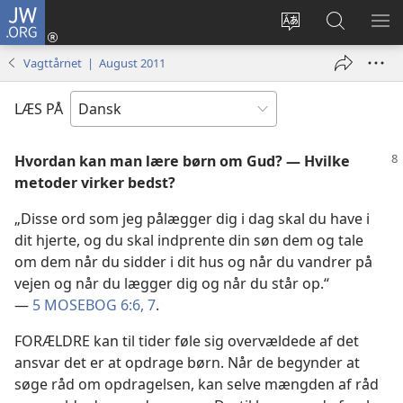
JW.ORG
Log
på
Vælg
Søg
VIS
(åbner
sprog
på
ME
Vagttårnet | August 2011
nyt
JW.ORG
vindue)
LÆS PÅ
Hvordan kan man lære børn om Gud? — Hvilke
metoder virker bedst?
„Disse ord som jeg pålægger dig i dag skal du have i
dit hjerte, og du skal indprente din søn dem og tale
om dem når du sidder i dit hus og når du vandrer på
vejen og når du lægger dig og når du står op.“
—
5 MOSEBOG 6:6, 7
.
FORÆLDRE kan til tider føle sig overvældede af det
ansvar det er at opdrage børn. Når de begynder at
søge råd om opdragelsen, kan selve mængden af råd