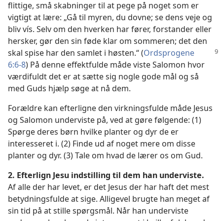
flittige, små skabninger til at pege på noget som er
vigtigt at lære: „Gå til myren, du dovne; se dens veje og
bliv vís. Selv om den hverken har fører, forstander eller
hersker, gør den sin føde klar om sommeren; det den
skal spise har den samlet
i høsten.“ (
Ordsprogene
6:6-8
) På denne effektfulde måde viste Salomon hvor
værdifuldt det er at sætte sig nogle gode mål og så
med Guds hjælp søge at nå dem.
Forældre kan efterligne den virkningsfulde måde Jesus
og Salomon underviste på, ved at gøre følgende: (1)
Spørge deres børn hvilke planter og dyr de er
interesseret i. (2) Finde ud af noget mere om disse
planter og dyr. (3) Tale om hvad de lærer os om Gud.
2. Efterlign Jesu indstilling til dem han underviste.
Af alle der har levet, er det Jesus der har haft det mest
betydningsfulde at sige. Alligevel brugte han meget af
sin tid på at stille spørgsmål. Når han underviste