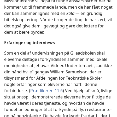
Missionærerne vil også få tunge ansvarsbyrder når de
kommer ud til fremmede lande, men de har fået noget
der kan sammenlignes med en
kata —
en grundig
bibelsk oplæring. Når de bruger de ting de har lært, vil
det også give dem ligevægt og gøre det lettere for
dem at bære byrder.
Erfaringer og interviews
Som en del af undervisningen på Gileadskolen skal
eleverne deltage i forkyndelsen sammen med lokale
menigheder af Jehovas Vidner. Under temaet „Lad ikke
din hånd hvile“ gengav William Samuelson, der er
tilsynsmand for Afdelingen for Teokratiske Skoler,
nogle erfaringer som eleverne har haft i denne
forbindelse. (
Prædikeren 11:6
) Ved hjælp af små, livlige
situationsspil demonstrerede eleverne hvor flittige de
havde været i deres tjeneste, og hvordan de havde
fundet anledninger til at forkynde på fly, i restauranter
og på benzintanke. De havde forkyndt fra dør til dør, i