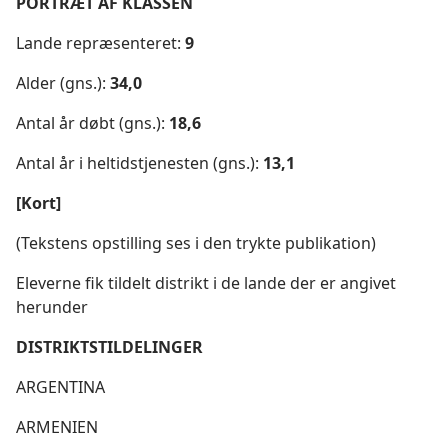
PORTRÆT AF KLASSEN
Lande repræsenteret:
9
Alder (gns.):
34,0
Antal år døbt (gns.):
18,6
Antal år i heltidstjenesten (gns.):
13,1
[Kort]
(Tekstens opstilling ses i den trykte publikation)
Eleverne fik tildelt distrikt i de lande der er angivet
herunder
DISTRIKTSTILDELINGER
ARGENTINA
ARMENIEN