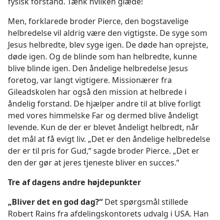
fysisk forstand. Tænk hvilken glæde!
Men, forklarede broder Pierce, den bogstavelige
helbredelse vil aldrig være den vigtigste. De syge som
Jesus helbredte, blev syge igen. De døde han oprejste,
døde igen. Og de blinde som han helbredte, kunne
blive blinde igen. Den åndelige helbredelse Jesus
foretog, var langt vigtigere. Missionærer fra
Gileadskolen har også den mission at helbrede i
åndelig forstand. De hjælper andre til at blive forligt
med vores himmelske Far og dermed blive åndeligt
levende. Kun de der er blevet åndeligt helbredt, når
det mål at få evigt liv. „Det er den åndelige helbredelse
der er til pris for Gud,“ sagde broder Pierce. „Det er
den der gør at jeres tjeneste bliver en succes.“
Tre af dagens andre højdepunkter
„Bliver det en god dag?“
Det spørgsmål stillede
Robert Rains fra afdelingskontorets udvalg i USA. Han