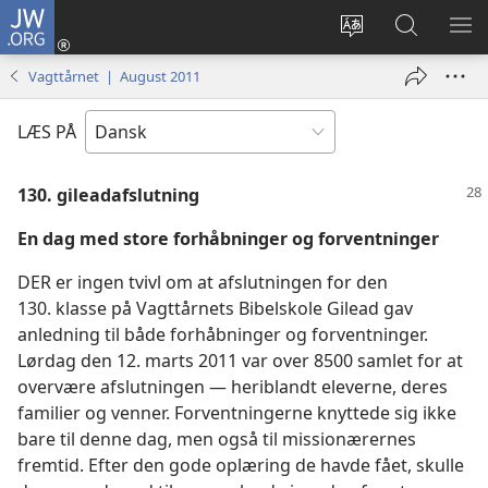
JW.ORG
Log
på
Vælg
Søg
VIS
(åbner
sprog
på
ME
Vagttårnet | August 2011
nyt
JW.ORG
vindue)
LÆS PÅ
130. gileadafslutning
En dag med store forhåbninger og forventninger
DER er ingen tvivl om at afslutningen for den
130. klasse på Vagttårnets Bibelskole Gilead gav
anledning til både forhåbninger og forventninger.
Lørdag den 12. marts 2011 var over 8500 samlet for at
overvære afslutningen — heriblandt eleverne, deres
familier og venner. Forventningerne knyttede sig ikke
bare til denne dag, men også til missionærernes
fremtid. Efter den gode oplæring de havde fået, skulle