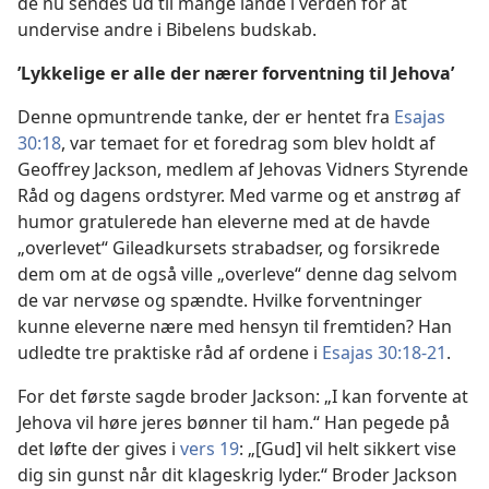
de nu sendes ud til mange lande i verden for at
undervise andre i Bibelens budskab.
’Lykkelige er alle der nærer forventning til Jehova’
Denne opmuntrende tanke, der er hentet fra
Esajas
30:18
, var temaet for et foredrag som blev holdt af
Geoffrey Jackson, medlem af Jehovas Vidners Styrende
Råd og dagens ordstyrer. Med varme og et anstrøg af
humor gratulerede han eleverne med at de havde
„overlevet“ Gileadkursets strabadser, og forsikrede
dem om at de også ville „overleve“ denne dag selvom
de var nervøse og spændte. Hvilke forventninger
kunne eleverne nære med hensyn til fremtiden? Han
udledte tre praktiske råd af ordene i
Esajas 30:18-21
.
For det første sagde broder Jackson: „I kan forvente at
Jehova vil høre jeres bønner til ham.“ Han pegede på
det løfte der gives i
vers 19
: „[Gud] vil helt sikkert vise
dig sin gunst når dit klageskrig lyder.“ Broder Jackson