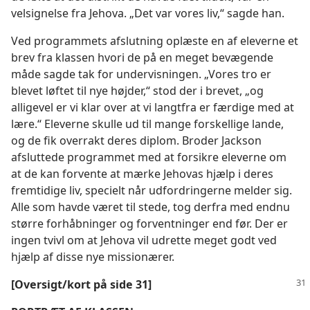
velsignelse fra Jehova. „Det var vores liv,“ sagde han.
Ved programmets afslutning oplæste en af eleverne et
brev fra klassen hvori de på en meget bevægende
måde sagde tak for undervisningen. „Vores tro er
blevet løftet til nye højder,“ stod der i brevet, „og
alligevel er vi klar over at vi langtfra er færdige med at
lære.“ Eleverne skulle ud til mange forskellige lande,
og de fik overrakt deres diplom. Broder Jackson
afsluttede programmet med at forsikre eleverne om
at de kan forvente at mærke Jehovas hjælp i deres
fremtidige liv, specielt når udfordringerne melder sig.
Alle som havde været til stede, tog derfra med endnu
større forhåbninger og forventninger end før. Der er
ingen tvivl om at Jehova vil udrette meget godt ved
hjælp af disse nye missionærer.
[Oversigt/​kort på side 31]