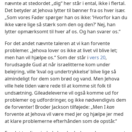
nævnte at stedordet „dig“ her står i ental, ikke i flertal.
Det betyder at Jehova lytter til bønner fra os hver især.
„Som vores Fader spørger han os ikke: ’Hvorfor kan du
ikke være lige så stærk som den og den?’ Nej, han
lytter opmærksomt til hver af os. Og han svarer os.“
For det andet nævnte taleren at vi kan forvente
problemer. „Jehova lover os ikke at livet vil blive let;
men han vil hjælpe os.“ Som der står i
vers 20
,
forudsagde Gud at når israelitterne kom under
belejring, ville ’kval og undertrykkelse’ blive lige så
almindeligt for dem som brød og vand. Men Jehova
ville hele tiden være rede til at komme sit folk til
undsætning. Gileadeleverne vil også komme ud for
problemer og udfordringer, og ikke nødvendigvis dem
de forventer! Broder Jackson tilføjede: „Men I
kan
forvente at Jehova vil være med jer og hjælpe jer med
at klare problemerne efterhånden som de opstår.“