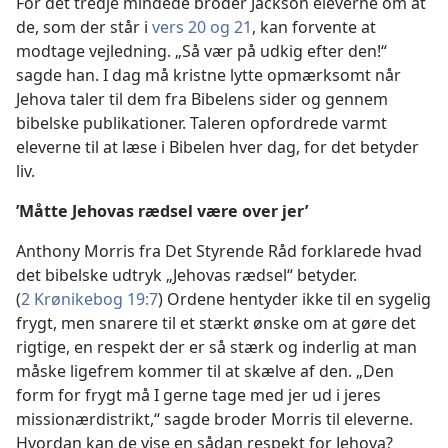
For det tredje mindede broder Jackson eleverne om at
de, som der står i
vers 20 og 21
, kan forvente at
modtage vejledning. „Så vær på udkig efter den!“
sagde han. I dag må kristne lytte opmærksomt når
Jehova taler til dem fra Bibelens sider og gennem
bibelske publikationer. Taleren opfordrede varmt
eleverne til at læse i Bibelen hver dag, for det betyder
liv.
’Måtte Jehovas rædsel være over jer’
Anthony Morris fra Det Styrende Råd forklarede hvad
det bibelske udtryk „Jehovas rædsel“ betyder.
(
2 Krønikebog 19:7
) Ordene hentyder ikke til en sygelig
frygt, men snarere til et stærkt ønske om at gøre det
rigtige, en respekt der er så stærk og inderlig at man
måske ligefrem kommer til at skælve af den. „Den
form for frygt må I gerne tage med jer ud i jeres
missionærdistrikt,“ sagde broder Morris til eleverne.
Hvordan kan de vise en sådan respekt for Jehova?