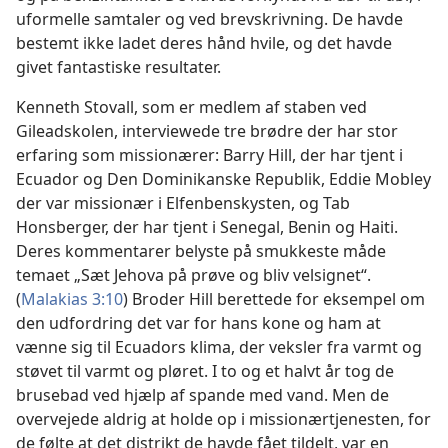
uformelle samtaler og ved brevskrivning. De havde
bestemt ikke ladet deres hånd hvile, og det havde
givet fantastiske resultater.
Kenneth Stovall, som er medlem af staben ved
Gileadskolen, interviewede tre brødre der har stor
erfaring som missionærer: Barry Hill, der har tjent i
Ecuador og Den Dominikanske Republik, Eddie Mobley
der var missionær i Elfenbenskysten, og Tab
Honsberger, der har tjent i Senegal, Benin og Haiti.
Deres kommentarer belyste på smukkeste måde
temaet „Sæt Jehova på prøve og bliv velsignet“.
(
Malakias 3:10
) Broder Hill berettede for eksempel om
den udfordring det var for hans kone og ham at
vænne sig til Ecuadors klima, der veksler fra varmt og
støvet til varmt og pløret. I to og et halvt år tog de
brusebad ved hjælp af spande med vand. Men de
overvejede aldrig at holde op i missionærtjenesten, for
de følte at det distrikt de havde fået tildelt, var en