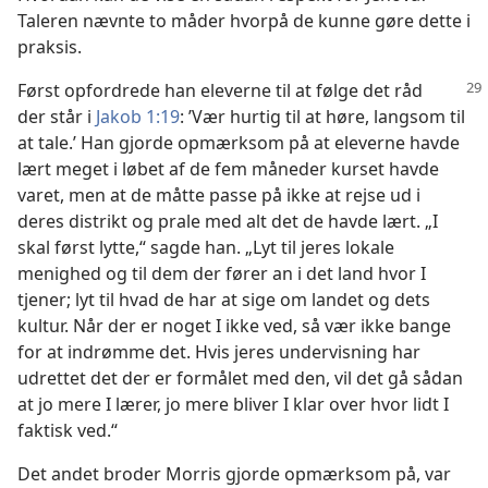
Taleren nævnte to måder hvorpå de kunne gøre dette i
praksis.
Først opfordrede han eleverne til at følge det råd
der står i
Jakob 1:19
: ’Vær hurtig til at høre, langsom til
at tale.’ Han gjorde opmærksom på at eleverne havde
lært meget i løbet af de fem måneder kurset havde
varet, men at de måtte passe på ikke at rejse ud i
deres distrikt og prale med alt det de havde lært. „I
skal først lytte,“ sagde han. „Lyt til jeres lokale
menighed og til dem der fører an i det land hvor I
tjener; lyt til hvad de har at sige om landet og dets
kultur. Når der er noget I ikke ved, så vær ikke bange
for at indrømme det. Hvis jeres undervisning har
udrettet det der er formålet med den, vil det gå sådan
at jo mere I lærer, jo mere bliver I klar over hvor lidt I
faktisk ved.“
Det andet broder Morris gjorde opmærksom på, var