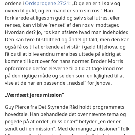
ordene i
Ordsprogene 27:21
: „Digelen er til sølv og
ovnen til guld, og en mand er som sin ros.“ Han
forklarede at ligesom guld og sølv skal lutres, eller
renses, kan vi blive ’renset’ af den ros vi modtager.
Hvordan det? Jo, ros kan afsløre hvad man indeholder.
Den kan føre til stolthed og åndeligt fald; men den kan
også få os til at erkende at vi står i gæld til Jehova, og
få os til at blive endnu mere besluttede på aldrig at
komme til kort over for hans normer. Broder Morris
opfordrede derfor eleverne til altid at tage imod ros
på den rigtige måde og se den som en lejlighed til at
vise at de har en passende „rædsel“ for Jehova.
„Værdsæt jeres mission“
Guy Pierce fra Det Styrende Råd holdt programmets
hovedtale. Han behandlede det ovennævnte tema og
pegede på at ordet „missionær“ betyder „en der er
sendt ud i en mission“. Med de mange „missioner“ folk