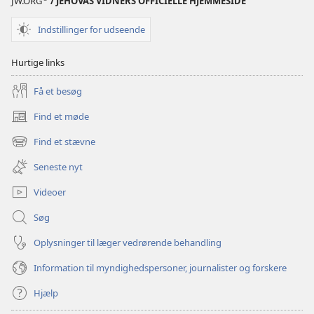
JW.ORG
/ JEHOVAS VIDNERS OFFICIELLE HJEMMESIDE
Indstillinger for udseende
Hurtige links
Få et besøg
Find et møde
(åbner
nyt
Find et stævne
(åbner
vindue)
nyt
Seneste nyt
vindue)
Videoer
Søg
Oplysninger til læger vedrørende behandling
Information til myndighedspersoner, journalister og forskere
Hjælp