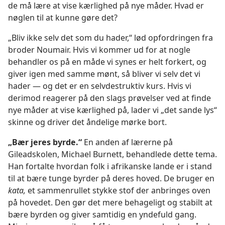
de må lære at vise kærlighed på nye måder. Hvad er
nøglen til at kunne gøre det?
„Bliv ikke selv det som du hader,“ lød opfordringen fra
broder Noumair. Hvis vi kommer ud for at nogle
behandler os på en måde vi synes er helt forkert, og
giver igen med samme mønt, så bliver vi selv det vi
hader — og det er en selvdestruktiv kurs. Hvis vi
derimod reagerer på den slags prøvelser ved at finde
nye måder at vise kærlighed på, lader vi „det sande lys“
skinne og driver det åndelige mørke bort.
„Bær jeres byrde.“
En anden af lærerne på
Gileadskolen, Michael Burnett, behandlede dette tema.
Han fortalte hvordan folk i afrikanske lande er i stand
til at bære tunge byrder på deres hoved. De bruger en
kata,
et sammenrullet stykke stof der anbringes oven
på hovedet. Den gør det mere behageligt og stabilt at
bære byrden og giver samtidig en yndefuld gang.