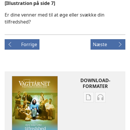
[Illustration på side 7]
Er dine venner med til at øge eller svække din
tilfredshed?
Forrige
Næste
DOWNLOAD-
FORMATER
Indstillinger
Indstillinger
for
for
download
download
af
af
publikationer
lydindspilnin