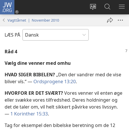
JW.ORG
Log
på
Vælg
Søg
VIS
(åbner
sprog
på
ME
Vagttårnet | November 2010
nyt
JW.ORG
vindue)
LÆS PÅ
Råd 4
Vælg dine venner med omhu
HVAD SIGER BIBELEN?
„Den der vandrer med de vise
bliver vís.“ —
Ordsprogene 13:20
.
HVORFOR ER DET SVÆRT?
Vores venner vil enten øge
eller svække vores tilfredshed. Deres holdninger og
det de taler om, vil helt sikkert påvirke vores livssyn.
—
1 Korinther 15:33
.
Tag for eksempel den bibelske beretning om de 12