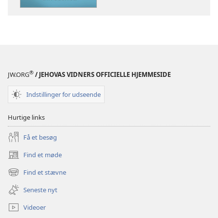
VAGTTÅRNET
VAGTTÅRNET
November
November
2010
2010
®
JW.ORG
/ JEHOVAS VIDNERS OFFICIELLE HJEMMESIDE
Indstillinger for udseende
Hurtige links
Få et besøg
Find et møde
(åbner
nyt
Find et stævne
(åbner
vindue)
nyt
Seneste nyt
vindue)
Videoer