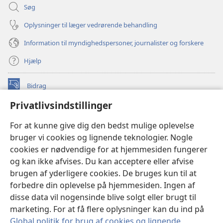
Søg
Oplysninger til læger vedrørende behandling
Information til myndighedspersoner, journalister og forskere
Hjælp
Bidrag
(åbner
nyt
Privatlivsindstillinger
vindue)
Watchtower ONLINE LIBRARY™
(åbner
For at kunne give dig den bedst mulige oplevelse
nyt
®
JW Hub
bruger vi cookies og lignende teknologier. Nogle
vindue)
(åbner
cookies er nødvendige for at hjemmesiden fungerer
nyt
®
JW Library
vindue)
og kan ikke afvises. Du kan acceptere eller afvise
brugen af yderligere cookies. De bruges kun til at
Watchtower Library
forbedre din oplevelse på hjemmesiden. Ingen af
disse data vil nogensinde blive solgt eller brugt til
marketing. For at få flere oplysninger kan du ind på
Global politik for brug af cookies og lignende