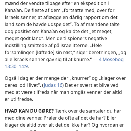
mænd der vendte tilbage efter en ekspedition i
Kana’an. De fleste af dem „fortsatte med, over for
Israels sønner, at aflægge en dårlig rapport om det
land som de havde udspejdet“. To af mændene talte
dog positivt om Kana’an og kaldte det „et meget,
meget godt land“. Men de ti spioners negative
indstilling smittede af på israelitterne. „Hele
forsamlingen [løftede] sin røst,“ siger beretningen, „og
alle Israels sønner gav sig til at knurre.“ —
4 Mosebog
13:30–14:9
.
Også i dag er der mange der „knurrer“ og „klager over
deres lod i livet“. (
Judas 16
) Det er svært at blive ved
med at være tilfreds når man omgås venner der altid
er utilfredse.
HVAD KAN DU GØRE?
Tænk over de samtaler du har
med dine venner. Praler de ofte af det de har? Eller
klager de altid over alt det de ikke har? Og hvordan er