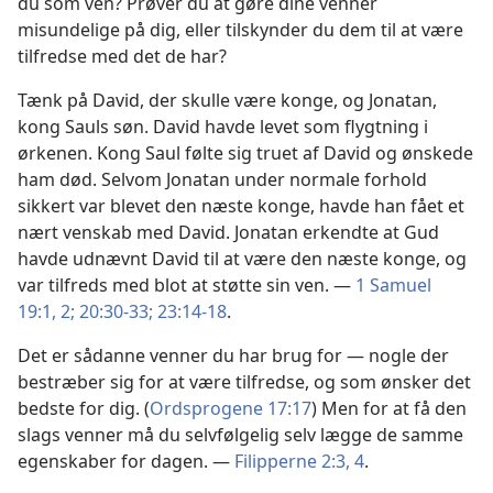
du som ven? Prøver du at gøre dine venner
misundelige på dig, eller tilskynder du dem til at være
tilfredse med det de har?
Tænk på David, der skulle være konge, og Jonatan,
kong Sauls søn. David havde levet som flygtning i
ørkenen. Kong Saul følte sig truet af David og ønskede
ham død. Selvom Jonatan under normale forhold
sikkert var blevet den næste konge, havde han fået et
nært venskab med David. Jonatan erkendte at Gud
havde udnævnt David til at være den næste konge, og
var tilfreds med blot at støtte sin ven. —
1 Samuel
19:1, 2;
20:30-33;
23:14-18
.
Det er sådanne venner du har brug for — nogle der
bestræber sig for at være tilfredse, og som ønsker det
bedste for dig. (
Ordsprogene 17:17
) Men for at få den
slags venner må du selvfølgelig selv lægge de samme
egenskaber for dagen. —
Filipperne 2:3, 4
.