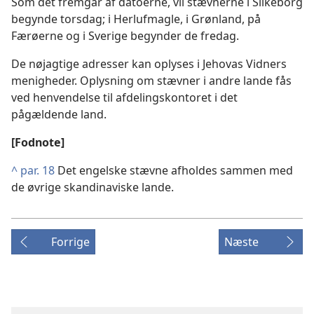
Som det fremgår af datoerne, vil stævnerne i Silkeborg
begynde torsdag; i Herlufmagle, i Grønland, på
Færøerne og i Sverige begynder de fredag.
De nøjagtige adresser kan oplyses i Jehovas Vidners
menigheder. Oplysning om stævner i andre lande fås
ved henvendelse til afdelingskontoret i det
pågældende land.
[Fodnote]
^
par. 18
Det engelske stævne afholdes sammen med
de øvrige skandinaviske lande.
Forrige
Næste