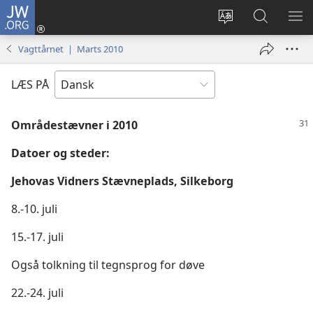
JW.ORG
Log
på
Vælg
Søg
VIS
(åbner
sprog
på
ME
Vagttårnet | Marts 2010
nyt
JW.ORG
vindue)
LÆS PÅ
Områdestævner i 2010
Datoer og steder:
Jehovas Vidners Stævneplads, Silkeborg
8.-10. juli
15.-17. juli
Også tolkning til tegnsprog for døve
22.-24. juli