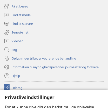
Få et besøg
Find et møde
(åbner
nyt
Find et stævne
(åbner
vindue)
nyt
Seneste nyt
vindue)
Videoer
Søg
Oplysninger til læger vedrørende behandling
Information til myndighedspersoner, journalister og forskere
Hjælp
Bidrag
(åbner
nyt
Privatlivsindstillinger
vindue)
Watchtower ONLINE LIBRARY™
(åbner
For at kunne give dig den bedst mulige oplevelse
nyt