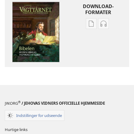
DOWNLOAD-
FORMATER
Indstillinger
Indstillinger
for
for
download
download
af
af
publikationer
lydindspilnin
VAGTTÅRNET
VAGTTÅRNET
Marts
Marts
2010
2010
®
JW.ORG
/ JEHOVAS VIDNERS OFFICIELLE HJEMMESIDE
Indstillinger for udseende
Hurtige links