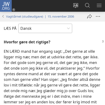
JW.ORG
Log
på
Vælg
Søg
VIS
(åbner
sprog
på
ME
Vagttårnet (studieudgave) | 15. november 2006
nyt
JW.ORG
vindue)
LÆS PÅ
Hvorfor gøre det rigtige?
EN LÆRD mand har engang sagt: „Det gerne at ville
ligger mig nær, men det at udvirke det rette, gør ikke.
For det gode som jeg gerne vil, det gør jeg ikke, men
det onde som jeg ikke vil, det praktiserer jeg.“ Hvorfor
syntes denne mand at det var svært at gøre det gode
som han gerne ville? Han siger: „Jeg finder altså denne
lov i mit tilfælde: når jeg gerne vil gøre det rette, ligger
det onde mig nær. Jeg glæder mig jo over Guds lov,
ifølge det menneske jeg er i det indre, men i mine
lemmer ser jeg en anden lov, der fører krig imod mit