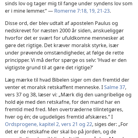
sinds lov og tager mig til fange under syndens lov som
er i mine lemmer.“ —
Romerne 7:18, 19,
21-23
.
Disse ord, der blev udtalt af apostelen Paulus og
nedskrevet for næsten 2000 år siden, anskueliggør
hvorfor det er svært for ufuldkomne mennesker at
gøre det rigtige. Det kræver moralsk styrke, især
under prøvende omstændigheder, at følge de rette
principper. Vi må derfor spørge os selv: ’Hvad er den
vigtigste grund til at gøre det rigtige?’
Læg mærke til hvad Bibelen siger om den fremtid der
venter et moralsk retskaffent menneske. I
Salme 37
,
vers 37 og 38, læser vi: „Mærk dig den uangribelige og
hold øje med den retskafne, for den mand har en
fremtid med fred. Men overtræderne tilintetgøres,
hver og én; de ugudeliges fremtid afskæres.“ I
Ordsprogene, kapitel 2, vers 21 og 22
, siges der: „For
det er de retskafne der skal bo på jorden, og de