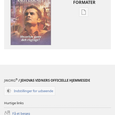
FORMATER
Indstillinger
for
download
af
publikationer
VAGTTÅRNET
–
STUDIEUDGAVE
15.
november
2006
®
JW.ORG
/ JEHOVAS VIDNERS OFFICIELLE HJEMMESIDE
Indstillinger for udseende
Hurtige links
Få et besøg