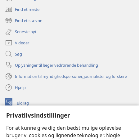
Find et møde
(åbner
nyt
Find et stævne
(åbner
vindue)
nyt
Seneste nyt
vindue)
Videoer
Søg
Oplysninger til læger vedrørende behandling
Information til myndighedspersoner, journalister og forskere
Hjælp
Bidrag
(åbner
nyt
Privatlivsindstillinger
vindue)
Watchtower ONLINE LIBRARY™
(åbner
For at kunne give dig den bedst mulige oplevelse
nyt
®
JW Hub
bruger vi cookies og lignende teknologier. Nogle
vindue)
(åbner