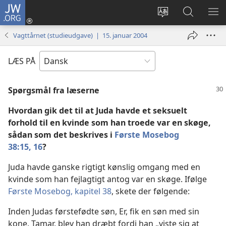
JW.ORG
Log
på
Vælg
Søg
VIS
(åbner
sprog
på
ME
Vagttårnet (studieudgave) | 15. januar 2004
nyt
JW.ORG
vindue)
LÆS PÅ
Spørgsmål fra læserne
Hvordan gik det til at Juda havde et seksuelt
forhold til en kvinde som han troede var en skøge,
sådan som det beskrives i
Første Mosebog
38:15, 16
?
Juda havde ganske rigtigt kønslig omgang med en
kvinde som han fejlagtigt antog var en skøge. Ifølge
Første Mosebog, kapitel 38
, skete der følgende:
Inden Judas førstefødte søn, Er, fik en søn med sin
kone, Tamar, blev han dræbt fordi han „viste sig at