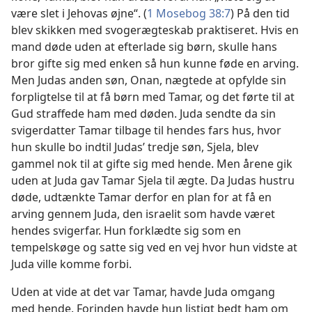
være slet i Jehovas øjne“. (
1 Mosebog 38:7
) På den tid
blev skikken med svogerægteskab praktiseret. Hvis en
mand døde uden at efterlade sig børn, skulle hans
bror gifte sig med enken så hun kunne føde en arving.
Men Judas anden søn, Onan, nægtede at opfylde sin
forpligtelse til at få børn med Tamar, og det førte til at
Gud straffede ham med døden. Juda sendte da sin
svigerdatter Tamar tilbage til hendes fars hus, hvor
hun skulle bo indtil Judas’ tredje søn, Sjela, blev
gammel nok til at gifte sig med hende. Men årene gik
uden at Juda gav Tamar Sjela til ægte. Da Judas hustru
døde, udtænkte Tamar derfor en plan for at få en
arving gennem Juda, den israelit som havde været
hendes svigerfar. Hun forklædte sig som en
tempelskøge og satte sig ved en vej hvor hun vidste at
Juda ville komme forbi.
Uden at vide at det var Tamar, havde Juda omgang
med hende. Forinden havde hun listigt bedt ham om