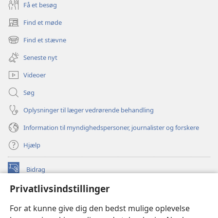
Få et besøg
Find et møde
(åbner
nyt
Find et stævne
(åbner
vindue)
nyt
Seneste nyt
vindue)
Videoer
Søg
Oplysninger til læger vedrørende behandling
Information til myndighedspersoner, journalister og forskere
Hjælp
Bidrag
(åbner
nyt
Privatlivsindstillinger
vindue)
Watchtower ONLINE LIBRARY™
(åbner
For at kunne give dig den bedst mulige oplevelse
nyt
®