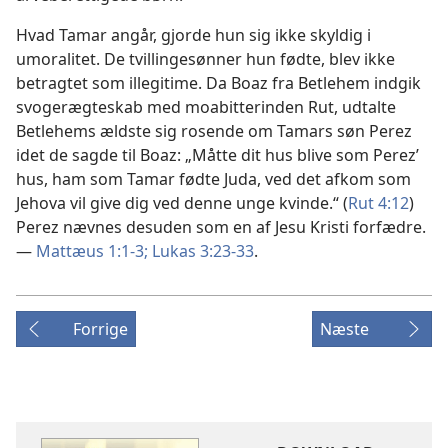
Hvad Tamar angår, gjorde hun sig ikke skyldig i
umoralitet. De tvillingesønner hun fødte, blev ikke
betragtet som illegitime. Da Boaz fra Betlehem indgik
svogerægteskab med moabitterinden Rut, udtalte
Betlehems ældste sig rosende om Tamars søn Perez
idet de sagde til Boaz: „Måtte dit hus blive som Perez’
hus, ham som Tamar fødte Juda, ved det afkom som
Jehova vil give dig ved denne unge kvinde.“ (
Rut 4:12
)
Perez nævnes desuden som en af Jesu Kristi forfædre.
—
Mattæus 1:1-3;
Lukas 3:23-33
.
Forrige
Næste