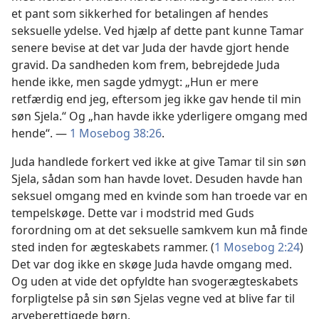
et pant som sikkerhed for betalingen af hendes
seksuelle ydelse. Ved hjælp af dette pant kunne Tamar
senere bevise at det var Juda der havde gjort hende
gravid. Da sandheden kom frem, bebrejdede Juda
hende ikke, men sagde ydmygt: „Hun er mere
retfærdig end jeg, eftersom jeg ikke gav hende til min
søn Sjela.“ Og „han havde ikke yderligere omgang med
hende“. —
1 Mosebog 38:26
.
Juda handlede forkert ved ikke at give Tamar til sin søn
Sjela, sådan som han havde lovet. Desuden havde han
seksuel omgang med en kvinde som han troede var en
tempelskøge. Dette var i modstrid med Guds
forordning om at det seksuelle samkvem kun må finde
sted inden for ægteskabets rammer. (
1 Mosebog 2:24
)
Det var dog ikke en skøge Juda havde omgang med.
Og uden at vide det opfyldte han svogerægteskabets
forpligtelse på sin søn Sjelas vegne ved at blive far til
arveberettigede børn.