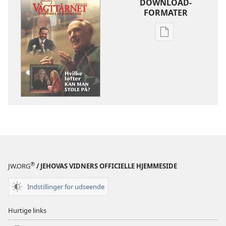
DOWNLOAD-
FORMATER
Indstillinger
for
download
af
publikationer
VAGTTÅRNET
–
STUDIEUDGAVE
15.
januar
2004
®
JW.ORG
/ JEHOVAS VIDNERS OFFICIELLE HJEMMESIDE
Indstillinger for udseende
Hurtige links