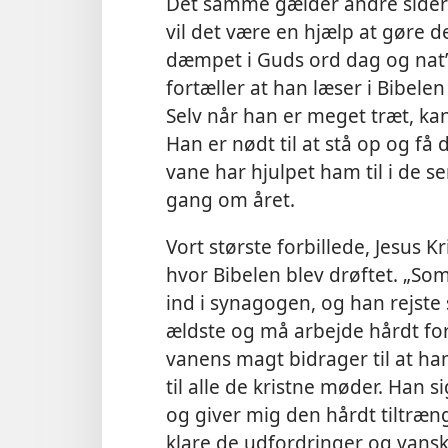
Det samme gælder andre sider a
vil det være en hjælp at gøre d
dæmpet i Guds ord dag og nat’.
fortæller at han læser i Bibelen
Selv når han er meget træt, kan
Han er nødt til at stå op og f
vane har hjulpet ham til i de 
gang om året.
Vort største forbillede, Jesus 
hvor Bibelen blev drøftet. „S
ind i synagogen, og han rejste s
ældste og må arbejde hårdt for
vanens magt bidrager til at han
til alle de kristne møder. Han
og giver mig den
hårdt tiltræn
klare de udfordringer og vans