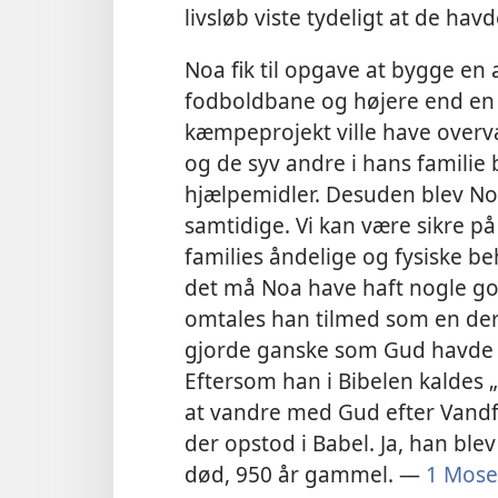
livsløb viste tydeligt at de havd
Noa fik til opgave at bygge en 
fodboldbane og højere end en
kæmpeprojekt ville have overv
og de syv andre i hans famili
hjælpemidler. Desuden blev No
samtidige. Vi kan være sikre p
families åndelige og fysiske be
det må Noa have haft nogle god
omtales han tilmed som en de
gjorde ganske som Gud havde 
Eftersom han i Bibelen kaldes 
at vandre med Gud efter Vandf
der opstod i Babel. Ja, han ble
død, 950 år gammel. —
1 Mose