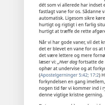
dét som vi allerede har indset e
fastlagt vane for os. Sådanne v
automatisk. Ligesom sikre kørev
hurtigt og rigtigt i en farlig si
hurtigt at træffe de rette afgørel
Når vi har gode vaner, vil det 
det er blevet en vane for os at
det være lettere og mere fornøj
læser vi:
„Hver dag
fortsatte de
ophør at undervise og at fork
(
Apostelgerninger 5:42;
17:2
) 
forkyndelsen en gang imellem, 
nogen tid før vi kommer ind i 
denne vigtige kristne gerning.