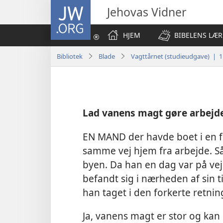
JW.ORG
Jehovas Vidner
HJEM
BIBELENS LÆR
Bibliotek
Blade
Vagttårnet (studieudgave) | 1
Lad vanens magt gøre arbejd
EN MAND der havde boet i en for
samme vej hjem fra arbejde. Så
byen. Da han en dag var på ve
befandt sig i nærheden af sin 
han taget i den forkerte retnin
Ja, vanens magt er stor og kan 