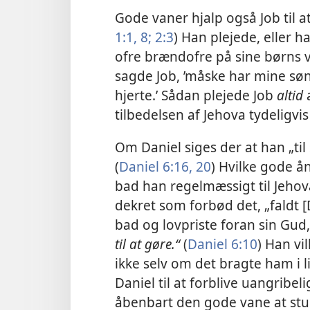
Gode vaner hjalp også Job til a
1:1,
8;
2:3
) Han plejede, eller 
ofre brændofre på sine børns ve
sagde Job, ’måske har mine sø
hjerte.’ Sådan plejede Job
altid
tilbedelsen af Jehova tydeligvis
Om Daniel siges der at han „til 
(
Daniel 6:16,
20
) Hvilke gode å
bad han regelmæssigt til Jehov
dekret som forbød det, „faldt
bad og lovpriste foran sin Gud
til at gøre.“
(
Daniel 6:10
) Han vi
ikke selv om det bragte ham i l
Daniel til at forblive uangribe
åbenbart den gode vane at st