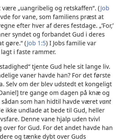
t være „uangribelig og retskaffen“. (
Job
havde for vane, som familiens præst at
gne efter hver af deres festdage. „’For,’
nner syndet og forbandet Gud i deres
at gøre.“ (
Job 1:5
) I Jobs familie var
 lagt i faste rammer.
stadighed“ tjente Gud hele sit lange liv.
ndelige vaner havde han? For det første
a. Selv om der blev udstedt et kongeligt
 [Daniel] tre gange om dagen på knæ og
, sådan som han hidtil havde været
vant
lle ikke undlade at bede til Gud, heller
ivsfare. Denne vane hjalp uden tvivl
lig over for Gud. For det andet havde han
udere og tænke dybt over Guds