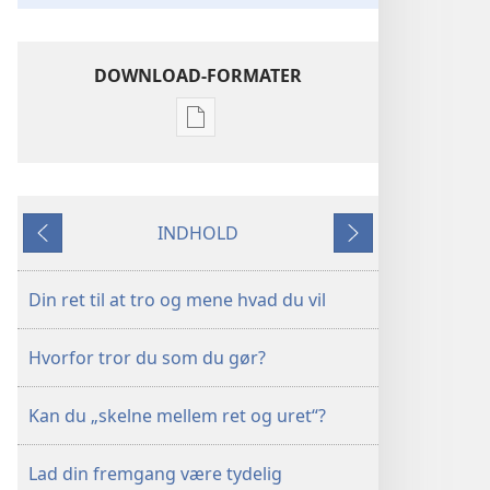
DOWNLOAD-FORMATER
Indstillinger
for
download
af
INDHOLD
publikationer
Forrige
Næste
VAGTTÅRNET
–
Din ret til at tro og mene hvad du vil
STUDIEUDGAVE
1.
Hvorfor tror du som du gør?
august
2001
Kan du „skelne mellem ret og uret“?
Lad din fremgang være tydelig