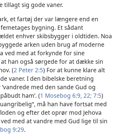
e tillagt sig gode vaner.
ark, et fartøj der var længere end en
 femetages bygning. Et sådant
ældet enhver skibsbygger i oldtiden. Noa
e byggede arken uden brug af moderne
a ved med at forkynde for sine
å at han også sørgede for at dække sin
hov. (
2 Peter 2:5
) For at kunne klare alt
e vaner. I den bibelske beretning
r ’vandrede med den sande Gud og
påbudt ham’. (
1 Mosebog 6:9,
22;
7:5
)
„uangribelig“, må han have fortsat med
loden og efter det oprør mod Jehova
v ved med at vandre med Gud lige til sin
bog 9:29
.