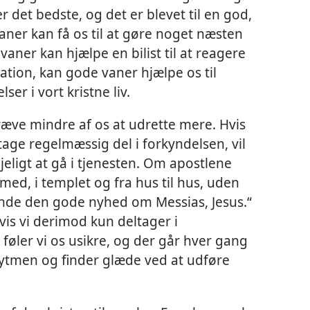
r det bedste, og det er blevet til en god,
aner kan få os til at gøre noget næsten
aner kan hjælpe en bilist til at reagere
tuation, kan gode vaner hjælpe os til
ser i vort kristne liv.
kræve mindre af os at udrette mere. Hvis
 tage regelmæssig del i forkyndelsen, vil
eligt at gå i tjenesten. Om apostlene
 med, i templet og fra hus til hus, uden
ynde den gode nyhed om Messias, Jesus.“
Hvis vi derimod kun deltager i
føler vi os usikre, og der går hver gang
rytmen og finder glæde ved at udføre