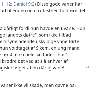
1, 12;
Daniel 9:2
) Disse gode vaner har
 ud til enden og i trofasthed fuldføre det
na dårligt fordi hun havde en uvane. Hun
ge landets døtre“, som ikke tilbad
e tilsyneladende uskyldige vane førte
v hun voldtaget af Sikem, en ung mand
ørst ære i hele sin faders hus“.
brødre det ved at slå enhver af
agiske følger af en dårlig vane!
 vaner ikke vil skade, men gavne os?