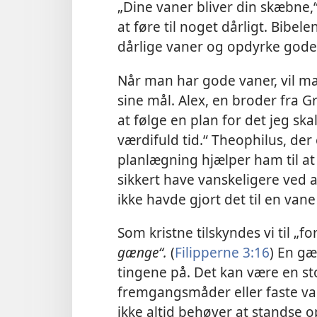
„Dine vaner bliver din skæbne,“
at føre til noget dårligt. Bibele
dårlige vaner og opdyrke gode
Når man har gode vaner, vil ma
sine mål. Alex, en broder fra G
at følge en plan for det jeg sk
værdifuld tid.“ Theophilus, der
planlægning hjælper ham til at n
sikkert have vanskeligere ved at
ikke havde gjort det til en van
Som kristne tilskyndes vi til „f
gænge“.
(
Filipperne 3:16
) En gæ
tingene på. Det kan være en sto
fremgangsmåder eller faste va
ikke altid behøver at standse o