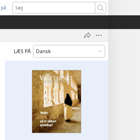
 på
bner
Søg
t
ndue)
LÆS PÅ