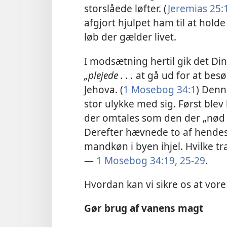
storslåede løfter. (
Jeremias 25:1
afgjort hjulpet ham til at holde
løb der gælder livet.
I modsætning hertil gik det Di
„plejede . . .
at gå ud for at besø
Jehova. (
1 Mosebog 34:1
) Denn
stor ulykke med sig. Først ble
der omtales som den der „nød st
Derefter hævnede to af hendes 
mandkøn i byen ihjel.
Hvilke tr
—
1 Mosebog 34:19,
25-29
.
Hvordan kan vi sikre os at vore
Gør brug af vanens magt