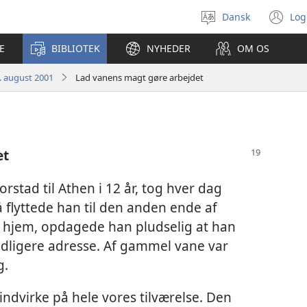
Dansk
Log
Vælg
(å
sprog
ny
E
BIBLIOTEK
NYHEDER
OM OS
vi
. august 2001
Lad vanens magt gøre arbejdet
et
stad til Athen i 12 år, tog hver dag
 flyttede han til den anden ende af
j hjem, opdagede han pludselig at han
tidligere adresse. Af gammel vane var
g.
indvirke på hele vores tilværelse. Den