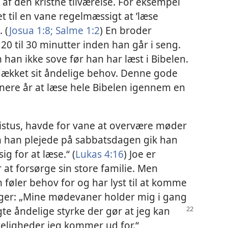
f den kristne tilværelse. For eksempel
et til en vane regelmæssigt at ’læse
 (
Josua 1:8;
Salme 1:2
) En broder
 20 til 30 minutter inden han går i seng.
 han ikke sove før han har læst i Bibelen.
å dækket sit åndelige behov. Denne gode
senere år at læse hele Bibelen igennem en
Kristus, havde for vane at overvære møder
om han plejede på sabbatsdagen gik han
ig for at læse.“ (
Lukas 4:16
) Joe er
 at forsørge sin store familie. Men
 føler behov for og har lyst til at komme
 siger: „Mine mødevaner holder mig i gang
gte åndelige styrke der gør at jeg kan
keligheder jeg kommer ud for.“