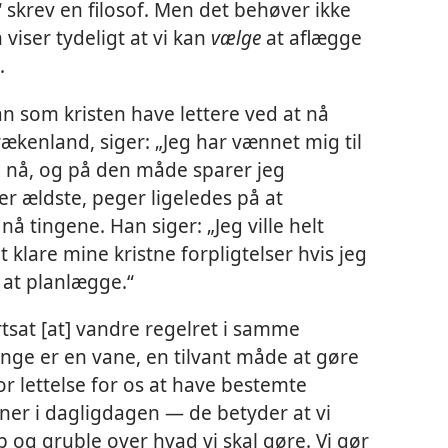
 skrev en filosof. Men det behøver ikke
n viser tydeligt at vi kan
vælge
at aflægge
.
n som kristen have lettere ved at nå
rækenland, siger: „Jeg har vænnet mig til
al nå, og på den måde sparer jeg
 er ældste, peger ligeledes på at
å tingene. Han siger: „Jeg ville helt
 klare mine kristne forpligtelser hvis jeg
e at planlægge.“
ortsat [at] vandre regelret i samme
nge er en vane, en tilvant måde at gøre
r lettelse for os at have bestemte
ner i dagligdagen — de betyder at vi
p og gruble over hvad vi skal gøre. Vi gør