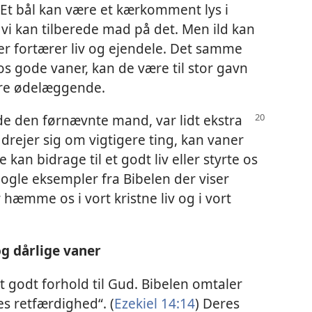
Et bål kan være et kærkomment lys i
vi kan tilberede mad på det. Men ild kan
r fortærer liv og ejendele. Det samme
 os gode vaner, kan de være til stor gavn
ære ødelæggende.
e den førnævnte mand, var lidt ekstra
t drejer sig om vigtigere ting, kan vaner
an bidrage til et godt liv eller styrte os
nogle eksempler fra Bibelen der viser
hæmme os i vort kristne liv og i vort
g dårlige vaner
t godt forhold til Gud. Bibelen omtaler
s retfærdighed“. (
Ezekiel 14:14
) Deres