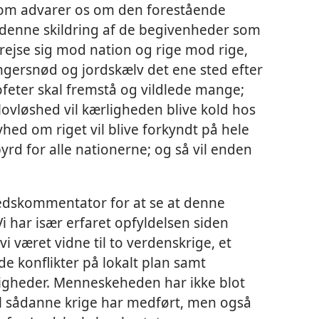
 som advarer os om den forestående
e denne skildring af de begivenheder som
l rejse sig mod nation og rige mod rige,
ungersnød og jordskælv det ene sted efter
rofeter skal fremstå og vildlede mange;
lovløshed vil kærligheden blive kold hos
yhed om riget vil blive forkyndt på hele
yrd for alle nationerne; og så vil enden
edskommentator for at se at denne
 Vi har især erfaret opfyldelsen siden
i været vidne til to verdenskrige, et
e konflikter på lokalt plan samt
oligheder. Menneskeheden har ikke blot
l sådanne krige har medført, men også