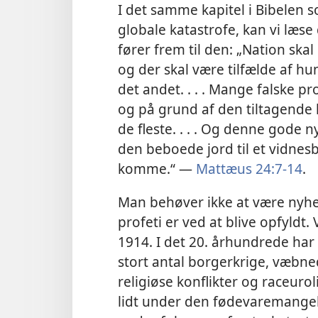
I det samme kapitel i Bibelen
globale katastrofe, kan vi læs
fører frem til den: „Nation ska
og der skal være tilfælde af h
det andet. . . . Mange falske p
og på grund af den tiltagende 
de fleste. . . . Og denne gode n
den beboede jord til et vidnesb
komme.“ —
Mattæus 24:7-14
.
Man behøver ikke at være nyh
profeti er ved at blive opfyldt.
1914. I det 20. århundrede har v
stort antal borgerkrige, væbned
religiøse konflikter og raceur
lidt under den fødevaremange