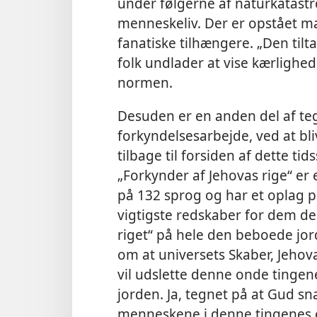
under følgerne af naturkatastr
menneskeliv. Der er opstået m
fanatiske tilhængere. „Den til
folk undlader at vise kærlighe
normen.
Desuden er en anden del af t
forkyndelsesarbejde, ved at bli
tilbage til forsiden af dette ti
„Forkynder af Jehovas rige“ er e
på 132 sprog og har et oplag på
vigtigste redskaber for dem 
riget“ på hele den beboede jo
om at universets Skaber, Jehov
vil udslette denne onde tingen
jorden. Ja, tegnet på at Gud snar
menneskene i denne tingenes 