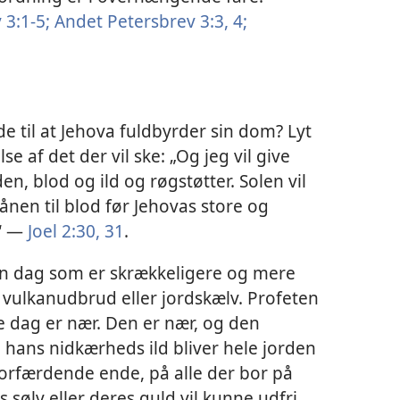
3:1-5;
Andet Petersbrev 3:3, 4;
de til at Jehova fuldbyrder sin dom? Lyt
e af det der vil ske: „Og jeg vil give
n, blod og ild og røgstøtter. Solen vil
ånen til blod før Jehovas store og
“ —
Joel 2:30, 31
.
den dag som er skrækkeligere og mere
vulkanudbrud eller jordskælv. Profeten
e dag er nær. Den er nær, og den
 hans nidkærheds ild bliver hele jorden
 forfærdende ende, på alle der bor på
 sølv eller deres guld vil kunne udfri