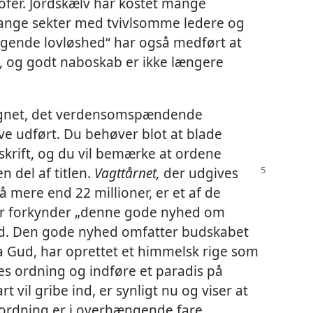
ofer. Jordskælv har kostet mange
ange sekter med tvivlsomme ledere og
tagende lovløshed“ har også medført at
d, og godt naboskab er ikke længere
egnet, det verdensomspændende
ve udført. Du behøver blot at blade
dsskrift, og du vil bemærke at ordene
n del af titlen.
Vagttårnet,
der udgives
 mere end 22 millioner, er et af de
der forkynder „denne gode nyhed om
rd. Den gode nyhed omfatter budskabet
a Gud, har oprettet et himmelsk rige som
es ordning og indføre et paradis på
t vil gribe ind, er synligt nu og viser at
ordning er i overhængende fare.