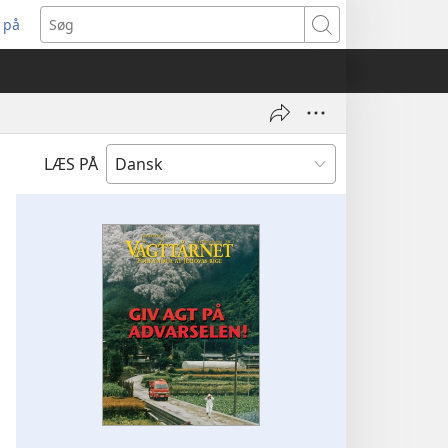
 på
bner
Søg
t
ndue)
LÆS PÅ