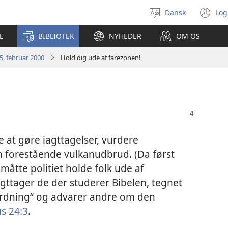
Dansk
Log
Vælg
(å
sprog
ny
E
BIBLIOTEK
NYHEDER
OM OS
vi
5. februar 2000
Hold dig ude af farezonen!
at gøre iagttagelser, vurdere
 forestående vulkanudbrud. (Da først
åtte politiet holde folk ude af
ttager de der studerer Bibelen, tegnet
ordning“ og advarer andre om den
s 24:3
.