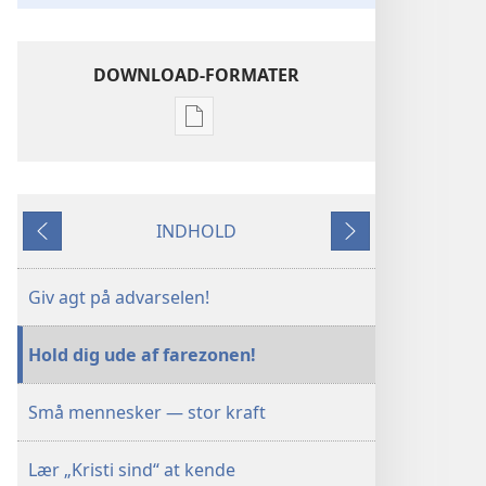
DOWNLOAD-FORMATER
Indstillinger
for
download
af
INDHOLD
publikationer
Forrige
Næste
VAGTTÅRNET
–
Giv agt på advarselen!
STUDIEUDGAVE
15.
Hold dig ude af farezonen!
februar
2000
Små mennesker — stor kraft
Lær „Kristi sind“ at kende