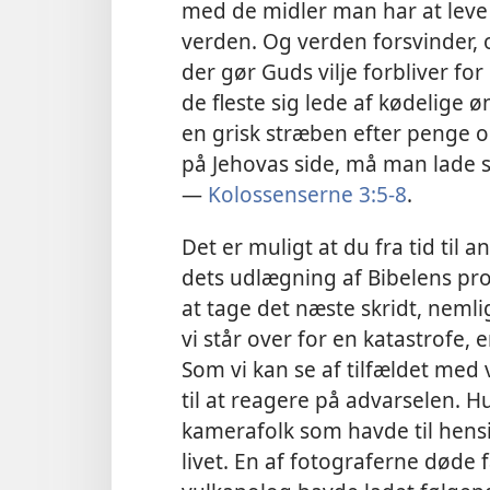
med de midler man har at leve 
verden. Og verden forsvinder,
der gør Guds vilje forbliver for 
de fleste sig lede af kødelige 
en grisk stræben efter penge 
på Jehovas side, må man lade 
—
Kolossenserne 3:5-8
.
Det er muligt at du fra tid til a
dets udlægning af Bibelens prof
at tage det næste skridt, nemlig
vi står over for en katastrofe, 
Som vi kan se af tilfældet
med v
til at reagere på advarselen. H
kamerafolk som havde til hensi
livet. En af fotograferne døde