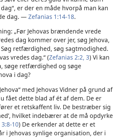
 dag“, er der en måde hvorpå man kan
nde dag. —
Zefanias 1:14-18
.
dning: „Før Jehovas brændende vrede
redes dag kommer over jer, søg Jehova,
. . Søg retfærdighed, søg sagtmodighed.
vas vredes dag.“ (
Zefanias 2:2, 3
) Vi kan
va, søge retfærdighed og søge
hova i dag?
„Jehova“ med Jehovas Vidner på grund af
 fået dette blad af ét af dem. De er
ører et retskaffent liv. De bestræber sig
ghed’, hvilket indebærer at de må opdyrke
 3:8-10
) De erkender at dette er et
r i Jehovas synlige organisation, der i