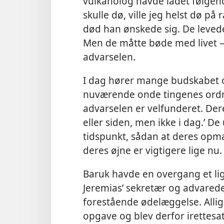
vulkanolog havde ladet følgen
skulle dø, ville jeg helst dø på
død han ønskede sig. De levede
Men de måtte bøde med livet — 
advarselen.
I dag hører mange budskabet o
nuværende onde tingenes ordnin
advarselen er velfunderet. Der
eller siden, men ikke i dag.’ De
tidspunkt, sådan at deres opmæ
deres øjne er vigtigere lige nu.
Baruk havde en overgang et li
Jeremias’ sekretær og advarede
forestående ødelæggelse. Allige
opgave og blev derfor irettesat