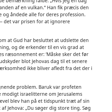
de bemærkning falde: „Hvis jeg en dag
 randen af en vulkan.“ Han fik præcis den
 og åndede alle for deres profession.
det var prisen for at ignorere
m at Gud har besluttet at udslette den
g, og de erkender til en vis grad at
es ræsonnement er: ’Måske sker det før
 udskyder blot Jehovas dag til et senere
rksomhed ikke bliver afledt fra det der i
gnende problem. Baruk var profeten
 modigt israelitterne om Jerusalems
vel blev han på et tidspunkt træt af sin
 af Jehova: „Du søger dig store ting. Søg