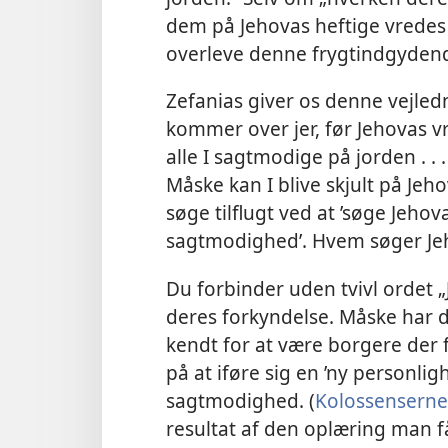
dem på Jehovas heftige vredes
overleve denne frygtindgyde
Zefanias giver os denne vejle
kommer over jer, før Jehovas v
alle I sagtmodige på jorden . 
Måske kan I blive skjult på Jeho
søge tilflugt ved at ’søge Jeho
sagtmodighed’. Hvem søger Je
Du forbinder uden tvivl ordet 
deres forkyndelse. Måske har du
kendt for at være borgere der f
på at iføre sig en ’ny personli
sagtmodighed. (
Kolossenserne
resultat af den oplæring man få