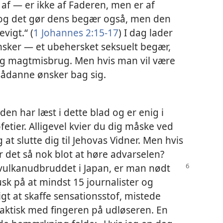
af — er ikke af Faderen, men er af
 og det gør dens begær også, men den
evigt.“ (
1 Johannes 2:15-17
) I dag lader
ønsker — et ubehersket seksuelt begær,
og magtmisbrug. Men hvis man vil være
sådanne ønsker bag sig.
nden har læst i dette blad og er enig i
etier. Alligevel kvier du dig måske ved
 at slutte dig til Jehovas Vidner. Men hvis
er det så nok blot at høre advarselen?
ulkanudbruddet i Japan, er man nødt
usk på at mindst 15 journalister og
gt at skaffe sensationsstof, mistede
 faktisk med fingeren på udløseren. En