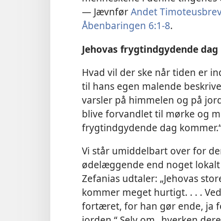
— Jævnfør
Andet Timoteusbrev 
Åbenbaringen 6:1-8
.
Jehovas frygtindgydende dag
Hvad vil der ske når tiden er in
til hans egen malende beskrivels
varsler på himmelen og på jorde
blive forvandlet til mørke og m
frygtindgydende dag kommer.
Vi står umiddelbart over for 
ødelæggende end noget lokalt 
Zefanias udtaler: „Jehovas stor
kommer meget hurtigt. . . . Ved
fortæret, for han gør ende, ja
jorden.“ Selv om „hverken deres