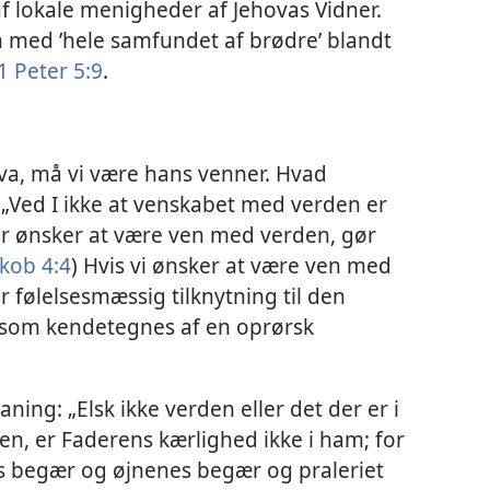
f lokale menigheder af Jehovas Vidner.
n med ’hele samfundet af brødre’ blandt
1 Peter 5:9
.
hova, må vi være hans venner. Hvad
 „Ved I ikke at venskabet med verden er
r ønsker at være ven med verden, gør
akob 4:4
) Hvis vi ønsker at være ven med
r følelsesmæssig tilknytning til den
som kendetegnes af en oprørsk
ning: „Elsk ikke verden eller det der er i
en, er Faderens kærlighed ikke i ham; for
ts begær og øjnenes begær og praleriet