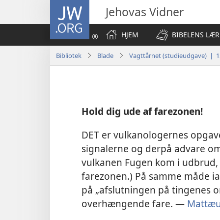
JW.ORG
Jehovas Vidner
HJEM
BIBELENS LÆR
Bibliotek
Blade
Vagttårnet (studieudgave) | 1
Hold dig ude af farezonen!
DET er vulkanologernes opgave 
signalerne og derpå advare om
vulkanen Fugen kom i udbrud, m
farezonen.) På samme måde iag
på „afslutningen på tingenes 
overhængende fare. —
Mattæu