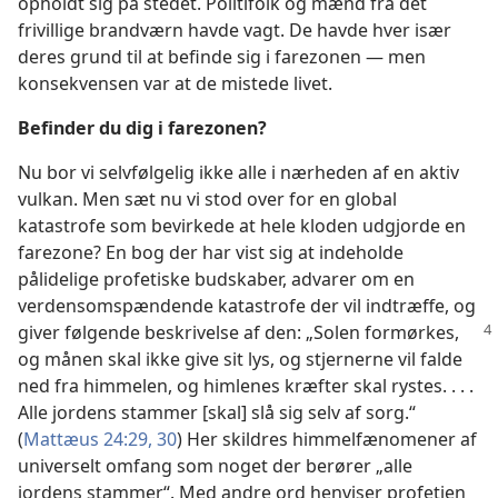
opholdt sig på stedet. Politifolk og mænd fra det
frivillige brandværn havde vagt. De havde hver især
deres grund til at befinde sig i farezonen — men
konsekvensen var at de mistede livet.
Befinder du dig i farezonen?
Nu bor vi selvfølgelig ikke alle i nærheden af en aktiv
vulkan. Men sæt nu vi stod over for en global
katastrofe som bevirkede at hele kloden udgjorde en
farezone? En bog der har vist sig at indeholde
pålidelige profetiske budskaber, advarer om en
verdensomspændende katastrofe der vil indtræffe, og
giver følgende
beskrivelse af den: „Solen formørkes,
og månen skal ikke give sit lys, og stjernerne vil falde
ned fra himmelen, og himlenes kræfter skal rystes. . . .
Alle jordens stammer [skal] slå sig selv af sorg.“
(
Mattæus 24:29, 30
) Her skildres himmelfænomener af
universelt omfang som noget der berører „alle
jordens stammer“. Med andre ord henviser profetien