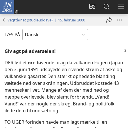
JW.ORG
Log
på
Vælg
Søg
VIS
(åbner
sprog
på
ME
Vagttårnet (studieudgave) | 15. februar 2000
nyt
JW.ORG
vindue)
LÆS PÅ
Giv agt på advarselen!
DER lød et øredøvende brag da vulkanen Fugen i Japan
den 3. juni 1991 udspyede en rivende strøm af aske og
vulkanske gasarter. Den stærkt ophedede blanding
væltede ned over skråningen. Udbruddet kostede 43
mennesker livet. Mange af dem der med nød og
næppe overlevede, blev slemt forbrændt. „Vand!
Vand!“ var der nogle der skreg. Brand- og politifolk
ilede dem til undsætning.
TO UGER forinden havde man lagt mærke til en