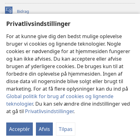
Bidrag
(åbner
nyt
Privatlivsindstillinger
vindue)
Watchtower ONLINE LIBRARY™
(åbner
For at kunne give dig den bedst mulige oplevelse
nyt
®
JW Hub
bruger vi cookies og lignende teknologier. Nogle
vindue)
(åbner
cookies er nødvendige for at hjemmesiden fungerer
nyt
®
JW Library
vindue)
og kan ikke afvises. Du kan acceptere eller afvise
brugen af yderligere cookies. De bruges kun til at
Watchtower Library
forbedre din oplevelse på hjemmesiden. Ingen af
disse data vil nogensinde blive solgt eller brugt til
marketing. For at få flere oplysninger kan du ind på
Global politik for brug af cookies og lignende
Copyright
© 2026 Watch Tower Bible and Tract Society of Pennsylvania.
teknologier
. Du kan selv ændre dine indstillinger ved
ANVENDELSESVILKÅR
|
PRIVATLIVSPOLITIK
|
at gå til
Privatlivsindstillinger
.
Vi
PRIVATLIVSINDSTILLINGER
in
Acceptér
Afvis
Tilpas