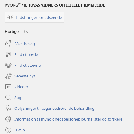
2000
®
JW.ORG
/ JEHOVAS VIDNERS OFFICIELLE HJEMMESIDE
Indstillinger for udseende
Hurtige links
Få et besøg
Find et møde
(åbner
nyt
Find et stævne
(åbner
vindue)
nyt
Seneste nyt
vindue)
Videoer
Søg
Oplysninger til læger vedrørende behandling
Information til myndighedspersoner, journalister og forskere
Hjælp