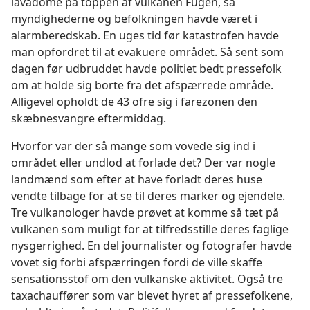
lavadome på toppen af vulkanen Fugen, så
myndighederne og befolkningen havde været i
alarmberedskab. En uges tid før katastrofen havde
man opfordret til at evakuere området. Så sent som
dagen før udbruddet havde politiet bedt pressefolk
om at holde sig borte fra det afspærrede område.
Alligevel opholdt de 43 ofre sig i farezonen den
skæbnesvangre eftermiddag.
Hvorfor var der så mange som vovede sig ind i
området eller undlod at forlade det? Der var nogle
landmænd som efter at have forladt deres huse
vendte tilbage for at se til deres marker og ejendele.
Tre vulkanologer havde prøvet at komme så tæt på
vulkanen som muligt for at tilfredsstille deres faglige
nysgerrighed. En del journalister og fotografer havde
vovet sig forbi afspærringen fordi de ville skaffe
sensationsstof om den vulkanske aktivitet. Også tre
taxachauffører som var blevet hyret af pressefolkene,