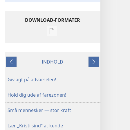
DOWNLOAD-FORMATER
Indstillinger
for
download
af
INDHOLD
publikationer
Forrige
Næste
VAGTTÅRNET
–
Giv agt på advarselen!
STUDIEUDGAVE
15.
Hold dig ude af farezonen!
februar
2000
Små mennesker — stor kraft
Lær „Kristi sind“ at kende