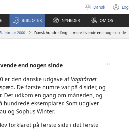
Dansk
Log
Vælg
(å
sprog
ny
E
BIBLIOTEK
NYHEDER
OM OS
vi
5. februar 2000
Dansk hundredårig — mere levende end nogen sinde
vende end nogen sinde
00 er den danske udgave af
Vagttårnet
 spæd. De første numre var på 4 sider, og
ter. Det udkom en gang om måneden, og
e få hundrede eksemplarer. Som udgiver
hau og Sophus Winter.
v forklaret på første side i det første