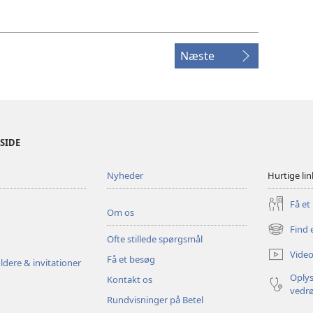
Næste
ESIDE
Nyheder
Hurtige lin
Få et
Om os
Find 
(åbner
Ofte stillede spørgsmål
nyt
Video
Få et besøg
vindue)
ldere & invitationer
Oplys
Kontakt os
vedr
Rundvisninger på Betel