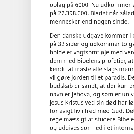
oplag på 6000. Nu udkommer
på 22.398.000. Bladet når såle
mennesker end nogen sinde.
Den danske udgave kommer i et
på 32 sider og udkommer to g
holde et vagtsomt øje med v
dem med Bibelens profetier, a
kendt, at trøste alle slags m
vil gøre jorden til et paradis. D
budskab er sandt, at der kun er
navn er Jehova, og som er univ
Jesus Kristus ved sin død har l
for evigt liv i fred med Gud. De
regelmæssigt at studere Bibelen
og udgives som led i et intern