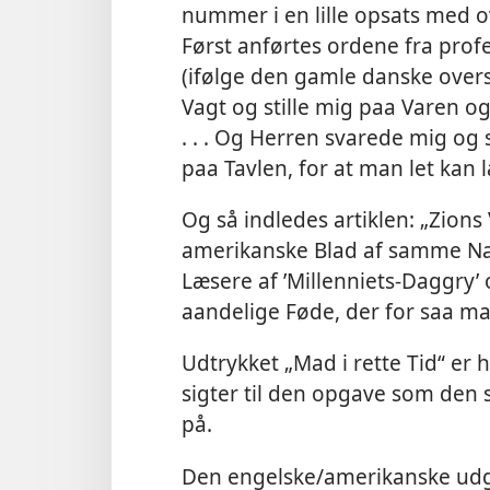
nummer i en lille opsats med ov
Først anførtes ordene fra pro
(ifølge den gamle danske oversæ
Vagt og stille mig paa Varen og 
. . . Og Herren svarede mig og s
paa Tavlen, for at man let kan l
Og så indledes artiklen: „Zions
amerikanske Blad af samme N
Læsere af ’Millenniets-Daggry
aandelige Føde, der for saa man
Udtrykket „Mad i rette Tid“ er 
sigter til den opgave som den 
på.
Den engelske/amerikanske udg