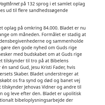
Vagttårnet
på 132 sprog i et samlet oplag
des ud til flere sandhedssøgende
 oplag på omkring 84.000. Bladet er nu
ange om måneden. Formålet er stadig at
erdensbegivenhederne og sammenholde
t gøre den gode nyhed om Guds rige
ennesker med budskabet om at Guds rige
et tilskynder til tro på at Bibelens
 én sand Gud, Jesu Kristi Fader, hvis
ersets Skaber. Bladet understreger at
øskøbt os fra synd og død og banet vej
t tilskynder Jehovas Vidner og andre til
 og leve efter den. Bladet er upolitisk
ationalt bibeloplysningsarbejde der