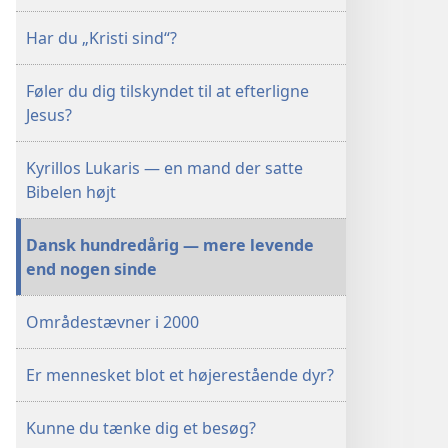
Har du „Kristi sind“?
Føler du dig tilskyndet til at efterligne
Jesus?
Kyrillos Lukaris — en mand der satte
Bibelen højt
Dansk hundredårig — mere levende
end nogen sinde
Områdestævner i 2000
Er mennesket blot et højerestående dyr?
Kunne du tænke dig et besøg?