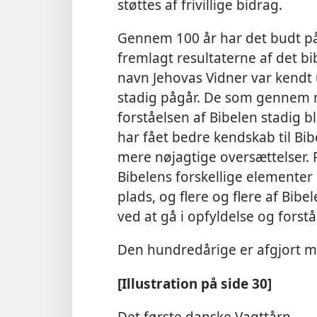
støttes af frivillige bidrag.
Gennem 100 år har det budt på 
fremlagt resultaterne af det b
navn Jehovas Vidner var kendt
stadig pågår. De som gennem n
forståelsen af Bibelen stadig bl
har fået bedre kendskab til Bib
mere nøjagtige oversættelser. F
Bibelens forskellige elemente
plads, og flere og flere af Bib
ved at gå i opfyldelse og forst
Den hundredårige er afgjort m
[Illustration på side 30]
Det første danske Vagttårn