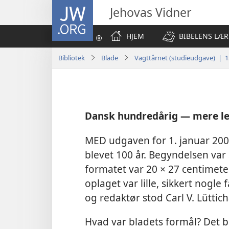
JW.ORG
Jehovas Vidner
HJEM
BIBELENS LÆR
Bibliotek
Blade
Vagttårnet (studieudgave) | 1
Dansk hundredårig — mere le
MED udgaven for 1. januar 20
blevet 100 år. Begyndelsen var
formatet var 20 × 27 centime
oplaget var lille, sikkert nogl
og redaktør stod Carl V. Lüttic
Hvad var bladets formål? Det ble