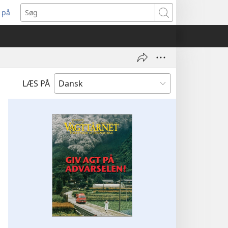
 på
bner
Søg
t
ndue)
LÆS PÅ