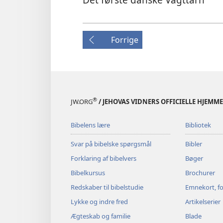
Forrige
®
JW.ORG
/ JEHOVAS VIDNERS OFFICIELLE HJEMM
Bibelens lære
Bibliotek
Svar på bibelske spørgsmål
Bibler
Forklaring af bibelvers
Bøger
Bibelkursus
Brochurer
Redskaber til bibelstudie
Emnekort, fo
Lykke og indre fred
Artikelserier
Ægteskab og familie
Blade