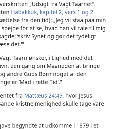
erskriften „Udsigt fra Vagt Taarnet“.
feten
Habakkuk, kapitel 2, vers 1 og 2
ttelse fra den tid): „Jeg vil staa paa min
spejde for at se, hvad han vil tale til mig
agde: ’skriv Synet og gør det tydeligt
æse det.’“
 Vagt Taarn ønsker, i Lighed med det
avn, een gang om Maaneden at bringe
’ og andre Guds Børn noget af den
ge er ’Mad i rette Tid’.“
hentet fra
Mattæus 24:45
, hvor Jesus
sande kristne menighed skulle tage vare
ave begyndte at udkomme i 1879 i et