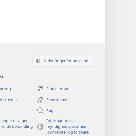
Indstillinger for udseende
ks
 besøg
Find et møde
(åbner
nyt
et stævne
Seneste nyt
vindue)
er
Søg
ninger til læger
Information til
ørende behandling
myndighedspersoner,
journalister og forskere