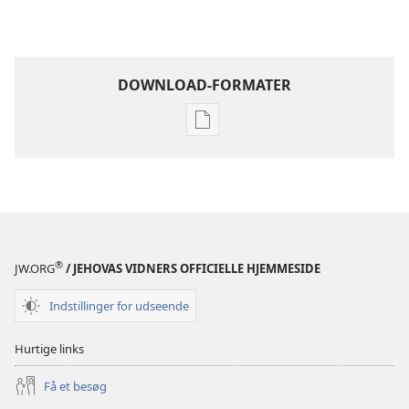
DOWNLOAD-FORMATER
Indstillinger
for
download
af
publikationer
VAGTTÅRNET
–
®
JW.ORG
/ JEHOVAS VIDNERS OFFICIELLE HJEMMESIDE
STUDIEUDGAVE
1.
Indstillinger for udseende
juli
1997
Hurtige links
Få et besøg