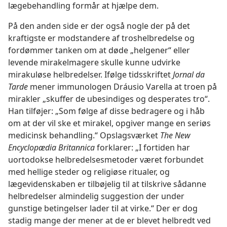
lægebehandling formår at hjælpe dem.
På den anden side er der også nogle der på det
kraftigste er modstandere af troshelbredelse og
fordømmer tanken om at døde „helgener“ eller
levende mirakelmagere skulle kunne udvirke
mirakuløse helbredelser. Ifølge tidsskriftet
Jornal da
Tarde
mener immunologen Dráusio Varella at troen på
mirakler „skuffer de ubesindiges og desperates tro“.
Han tilføjer: „Som følge af disse bedragere og i håb
om at der vil ske et mirakel, opgiver mange en seriøs
medicinsk behandling.“ Opslagsværket
The New
Encyclopædia Britannica
forklarer: „I fortiden har
uortodokse helbredelsesmetoder været forbundet
med hellige steder og religiøse ritualer, og
lægevidenskaben er tilbøjelig til at tilskrive sådanne
helbredelser almindelig suggestion der under
gunstige betingelser lader til at virke.“ Der er dog
stadig mange der mener at de er blevet helbredt ved