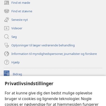
Find et møde
(åbner
nyt
Find et stævne
(åbner
vindue)
nyt
Seneste nyt
vindue)
Videoer
Søg
Oplysninger til læger vedrørende behandling
Information til myndighedspersoner, journalister og forskere
Hjælp
Bidrag
(åbner
nyt
Privatlivsindstillinger
vindue)
Watchtower ONLINE LIBRARY™
(åbner
For at kunne give dig den bedst mulige oplevelse
nyt
®
JW Hub
bruger vi cookies og lignende teknologier. Nogle
vindue)
(åbner
cookies er nødvendige for at hjemmesiden fungerer
nyt