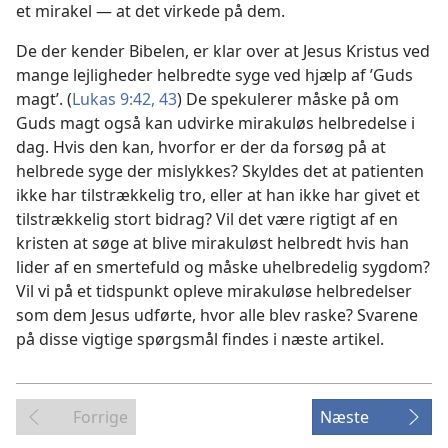
et mirakel — at det virkede på dem.
De der kender Bibelen, er klar over at Jesus Kristus ved
mange lejligheder helbredte syge ved hjælp af ’Guds
magt’. (
Lukas 9:42, 43
) De spekulerer måske på om
Guds magt også kan udvirke mirakuløs helbredelse i
dag. Hvis den kan, hvorfor er der da forsøg på at
helbrede syge der mislykkes? Skyldes det at patienten
ikke har tilstrækkelig tro, eller at han ikke har givet et
tilstrækkelig stort bidrag? Vil det være rigtigt af en
kristen at søge at blive mirakuløst helbredt hvis han
lider af en smertefuld og måske uhelbredelig sygdom?
Vil vi på et tidspunkt opleve mirakuløse helbredelser
som dem Jesus udførte, hvor alle blev raske? Svarene
på disse vigtige spørgsmål findes i næste artikel.
Forrige
Næste