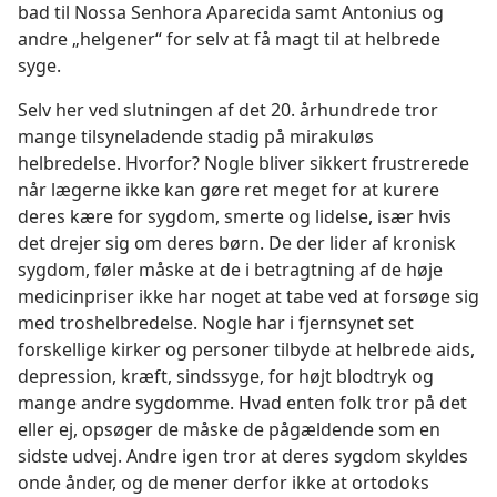
bad til Nossa Senhora Aparecida samt Antonius og
andre „helgener“ for selv at få magt til at helbrede
syge.
Selv her ved slutningen af det 20. århundrede tror
mange tilsyneladende stadig på mirakuløs
helbredelse. Hvorfor? Nogle bliver sikkert frustrerede
når lægerne ikke kan gøre ret meget for at kurere
deres kære for sygdom, smerte og lidelse, især hvis
det drejer sig om deres børn. De der lider af kronisk
sygdom, føler måske at de i betragtning af de høje
medicinpriser ikke har noget at tabe ved at forsøge sig
med troshelbredelse. Nogle har i fjernsynet set
forskellige kirker og personer tilbyde at helbrede aids,
depression, kræft, sindssyge, for højt blodtryk og
mange andre sygdomme. Hvad enten folk tror på det
eller ej, opsøger de måske de pågældende som en
sidste udvej. Andre igen tror at deres sygdom skyldes
onde ånder, og de mener derfor ikke at ortodoks