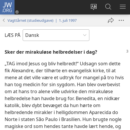
JW.ORG
Log
på
Vælg
Søg
VIS
(åbner
sprog
på
ME
Vagttårnet (studieudgave) | 1. juli 1997
nyt
JW.ORG
vindue)
LÆS PÅ
Sker der mirakuløse helbredelser i dag?
„TAG imod Jesus og bliv helbredt!“ Udsagn som dette
fik Alexandre, der tilhørte en evangelisk kirke, til at
mene at det ville være et udtryk for mangel på tro hvis
han tog medicin for sin sygdom. Han blev overbevist
om at hans tro alene ville udvirke den mirakuløse
helbredelse han havde brug for. Benedita, en nidkær
katolik, blev dybt bevæget da hun hørte om
helbredende mirakler i helligdommen Aparecida do
Norte i staten São Paulo i Brasilien. Hun brugte nogle
magiske ord som hendes tante havde lært hende, og