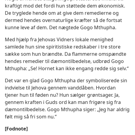
kraftigt mod det fordi hun støttede dem økonomisk.
De tryglede hende om at give dem remedierne og
dermed hendes overnaturlige kræfter så de fortsat
kunne leve af dem. Det nægtede Gogo Mthupha.
Med hjælp fra Jehovas Vidners lokale menighed
samlede hun sine spiritistiske redskaber i tre store
sække som hun brændte. Da flammerne omspændte
hendes remedier til dæmontilbedelse, udbrød Gogo
Mthupha: „Se! Hornet kan ikke engang redde sig selv.“
Det var en glad Gogo Mthupha der symboliserede sin
indvielse til Jehova gennem vanddåben. Hvordan
tjener hun til føden nu? Hun sælger grøntsager. Ja,
gennem kraften i Guds ord kan man frigøre sig fra
dæmontilbedelse. Gogo Mthupha siger: „Jeg har aldrig
følt mig så fri som nu.“
[Fodnote]