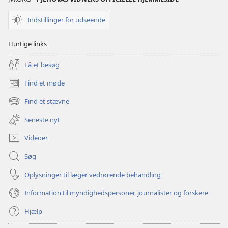
STUDIEUDGAVE
1.
Indstillinger for udseende
juli
1997
Hurtige links
Få et besøg
Find et møde
(åbner
nyt
Find et stævne
(åbner
vindue)
nyt
Seneste nyt
vindue)
Videoer
Søg
Oplysninger til læger vedrørende behandling
Information til myndighedspersoner, journalister og forskere
Hjælp