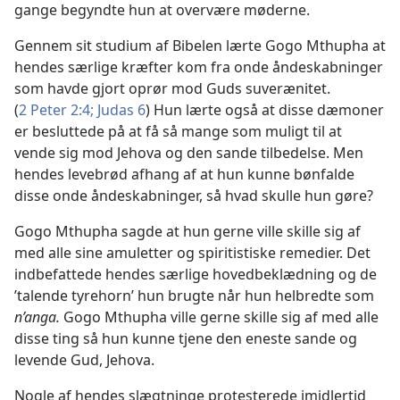
gange begyndte hun at overvære møderne.
Gennem sit studium af Bibelen lærte Gogo Mthupha at
hendes særlige kræfter kom fra onde åndeskabninger
som havde gjort oprør mod Guds suverænitet.
(
2 Peter 2:4;
Judas 6
) Hun lærte også at disse dæmoner
er besluttede på at få så mange som muligt til at
vende sig mod Jehova og den sande tilbedelse. Men
hendes levebrød afhang af at hun kunne bønfalde
disse onde åndeskabninger, så hvad skulle hun gøre?
Gogo Mthupha sagde at hun gerne ville skille sig af
med alle sine amuletter og spiritistiske remedier. Det
indbefattede hendes særlige hovedbeklædning og de
’talende tyrehorn’ hun brugte når hun helbredte som
n’anga.
Gogo Mthupha ville gerne skille sig af med alle
disse ting så hun kunne tjene den eneste sande og
levende Gud, Jehova.
Nogle af hendes slægtninge protesterede imidlertid