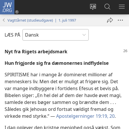
JW.ORG
Log
på
Vælg
Søg
VIS
(åbner
sprog
på
ME
Vagttårnet (studieudgave) | 1. juli 1997
nyt
JW.ORG
vindue)
LÆS PÅ
Nyt fra Rigets arbejdsmark
Hun frigjorde sig fra dæmonernes indflydelse
SPIRITISME har i mange år domineret millioner af
menneskers liv. Men det er muligt at frigøre sig. Det
var mange indbyggere i fortidens Efesus et bevis på.
Bibelen siger: „En hel del af dem der havde øvet magi,
samlede deres bøger sammen og brændte dem . . .
Således gik Jehovas ord fortsat vældigt fremad og
virkede med styrke.“ —
Apostelgerninger 19:19, 20
.
I dag oplever den kristne menighed også vækst. Som