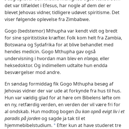
det var tilfældet i Efesus, har nogle af dem der er
blevet Jehovas vidner, tidligere udøvet spiritisme. Det
viser følgende oplevelse fra Zimbabwe.
Gogo (bedstemor) Mthupha var kendt vidt og bredt
for sine spiritistiske kræfter. Folk kom helt fra Zambia,
Botswana og Sydafrika for at blive behandlet med
hendes medicin. Gogo Mthupha gav også
undervisning i hvordan man blev en
n’anga,
eller
heksedoktor. Og indimellem udtalte hun endda
besværgelser mod andre.
En søndag formiddag fik Gogo Mthupha besøg af
Jehovas vidner der var ude at forkynde fra hus til hus.
Hun var vældig glad for at høre om Bibelens løfte om
en ny, retfærdig verden, en verden der vil være fri for
al ondskab. Hun modtog bogen
Du kan opnå evigt liv i et
paradis på jorden
og sagde ja tak til et
hjemmebibelstudium.
Efter kun at have studeret tre
a