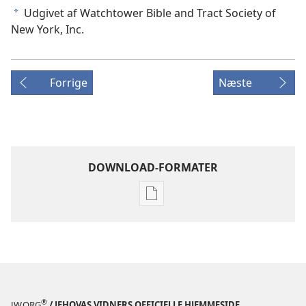
Udgivet af Watchtower Bible and Tract Society of
a
New York, Inc.
Forrige
Næste
DOWNLOAD-FORMATER
Indstillinger
for
download
af
publikationer
VAGTTÅRNET
–
®
JW.ORG
/ JEHOVAS VIDNERS OFFICIELLE HJEMMESIDE