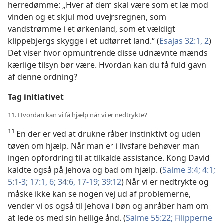
herredømme: „Hver af dem skal være som et læ mod
vinden og et skjul mod uvejrsregnen, som
vandstrømme i et ørkenland, som et vældigt
klippebjergs skygge i et udtørret land.“ (
Esajas 32:1, 2
)
Det viser hvor opmuntrende disse udnævnte mænds
kærlige tilsyn bør være. Hvordan kan du få fuld gavn
af denne ordning?
Tag initiativet
11. Hvordan kan vi få hjælp når vi er nedtrykte?
11
En der er ved at drukne råber instinktivt og uden
tøven om hjælp. Når man er i livsfare behøver man
ingen opfordring til at tilkalde assistance. Kong David
kaldte også på Jehova og bad om hjælp. (
Salme 3:4;
4:1;
5:1-3;
17:1,
6;
34:6,
17-19;
39:12
) Når vi er nedtrykte og
måske ikke kan se nogen vej ud af problemerne,
vender vi os også til Jehova i bøn og anråber ham om
at lede os med sin hellige ånd. (
Salme 55:22;
Filipperne