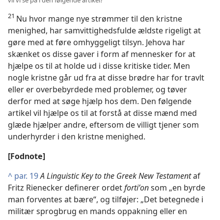
vil vi se på i den følgende artikel?
21
Nu hvor mange nye strømmer til den kristne
menighed, har samvittighedsfulde ældste rigeligt at
gøre med at føre omhyggeligt tilsyn. Jehova har
skænket os disse gaver i form af mennesker for at
hjælpe os til at holde ud i disse kritiske tider. Men
nogle kristne går ud fra at disse brødre har for travlt
eller er overbebyrdede med problemer, og tøver
derfor med at søge hjælp hos dem. Den følgende
artikel vil hjælpe os til at forstå at disse mænd med
glæde hjælper andre, eftersom de villigt tjener som
underhyrder i den kristne menighed.
[Fodnote]
^
par. 19
A Linguistic Key to the Greek New Testament
af
Fritz Rienecker definerer ordet
fortiʹon
som „en byrde
man forventes at bære“, og tilføjer: „Det betegnede i
militær sprogbrug en mands oppakning eller en