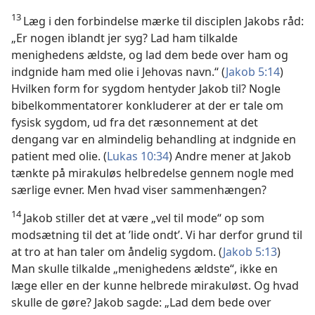
13
Læg i den forbindelse mærke til disciplen Jakobs råd:
„Er nogen iblandt jer syg? Lad ham tilkalde
menighedens ældste, og lad dem bede over ham og
indgnide ham med olie i Jehovas navn.“ (
Jakob 5:14
)
Hvilken form for sygdom hentyder Jakob til? Nogle
bibelkommentatorer konkluderer at der er tale om
fysisk sygdom, ud fra det ræsonnement at det
dengang var en almindelig behandling at indgnide en
patient med olie. (
Lukas 10:34
) Andre mener at Jakob
tænkte på mirakuløs helbredelse gennem nogle med
særlige evner. Men hvad viser sammenhængen?
14
Jakob stiller det at være „vel til mode“ op som
modsætning til det at ’lide ondt’. Vi har derfor grund til
at tro at han taler om åndelig sygdom. (
Jakob 5:13
)
Man skulle tilkalde „menighedens ældste“, ikke en
læge eller en der kunne helbrede mirakuløst. Og hvad
skulle de gøre? Jakob sagde: „Lad dem bede over