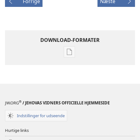
Forrige
Næste
DOWNLOAD-FORMATER
Indstillinger
for
download
af
publikationer
VAGTTÅRNET
–
®
JW.ORG
/ JEHOVAS VIDNERS OFFICIELLE HJEMMESIDE
STUDIEUDGAVE
15.
Indstillinger for udseende
maj
1993
Hurtige links