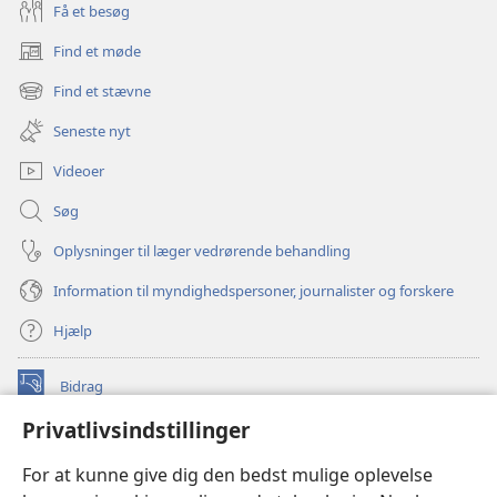
Få et besøg
Find et møde
(åbner
nyt
Find et stævne
(åbner
vindue)
nyt
Seneste nyt
vindue)
Videoer
Søg
Oplysninger til læger vedrørende behandling
Information til myndighedspersoner, journalister og forskere
Hjælp
Bidrag
(åbner
nyt
Privatlivsindstillinger
vindue)
Watchtower ONLINE LIBRARY™
(åbner
For at kunne give dig den bedst mulige oplevelse
nyt
®