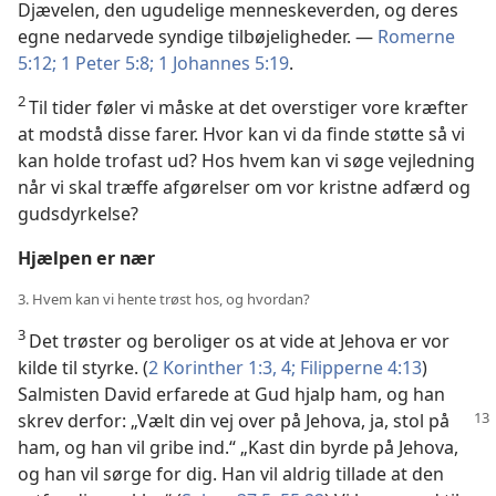
Djævelen, den ugudelige menneskeverden, og deres
egne nedarvede syndige tilbøjeligheder. —
Romerne
5:12;
1 Peter 5:8;
1 Johannes 5:19
.
2
Til tider føler vi måske at det overstiger vore kræfter
at modstå disse farer. Hvor kan vi da finde støtte så vi
kan holde trofast ud? Hos hvem kan vi søge vejledning
når vi skal træffe afgørelser om vor kristne adfærd og
gudsdyrkelse?
Hjælpen er nær
3. Hvem kan vi hente trøst hos, og hvordan?
3
Det trøster og beroliger os at vide at Jehova er vor
kilde til styrke. (
2 Korinther 1:3, 4;
Filipperne 4:13
)
Salmisten David erfarede at Gud hjalp ham, og han
skrev derfor:
„Vælt din vej over på Jehova, ja, stol på
ham, og han vil gribe ind.“ „Kast din byrde på Jehova,
og han vil sørge for dig. Han vil aldrig tillade at den