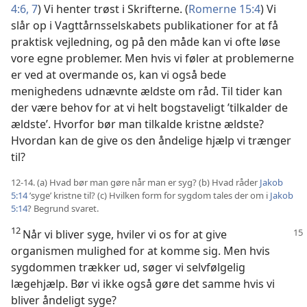
4:6, 7
) Vi henter trøst i Skrifterne. (
Romerne 15:4
) Vi
slår op i Vagttårnsselskabets publikationer for at få
praktisk vejledning, og på den måde kan vi ofte løse
vore egne problemer. Men hvis vi føler at problemerne
er ved at overmande os, kan vi også bede
menighedens udnævnte ældste om råd. Til tider kan
der være behov for at vi helt bogstaveligt ’tilkalder de
ældste’. Hvorfor bør man tilkalde kristne ældste?
Hvordan kan de give os den åndelige hjælp vi trænger
til?
12-14. (a) Hvad bør man gøre når man er syg? (b) Hvad råder
Jakob
5:14
’syge’ kristne til? (c) Hvilken form for sygdom tales der om i
Jakob
5:14
? Begrund svaret.
12
Når vi bliver syge, hviler vi os for at
give
organismen mulighed for at komme sig. Men hvis
sygdommen trækker ud, søger vi selvfølgelig
lægehjælp. Bør vi ikke også gøre det samme hvis vi
bliver åndeligt syge?