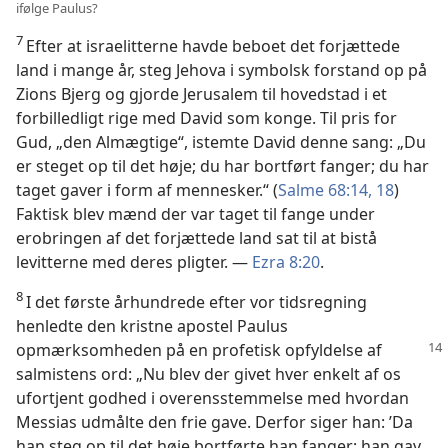
ifølge Paulus?
7
Efter at israelitterne havde beboet det forjættede
land i mange år, steg Jehova i symbolsk forstand op på
Zions Bjerg og gjorde Jerusalem til hovedstad i et
forbilledligt rige med David som konge. Til pris for
Gud, „den Almægtige“, istemte David denne sang: „Du
er steget op til det høje; du har bortført fanger; du har
taget gaver i form af mennesker.“ (
Salme 68:14,
18
)
Faktisk blev mænd der var taget til fange under
erobringen af det forjættede land sat til at bistå
levitterne med deres pligter. —
Ezra 8:20
.
8
I det første århundrede efter vor tidsregning
henledte den kristne apostel Paulus
opmærksomheden på en profetisk opfyldelse
af
salmistens ord: „Nu blev der givet hver enkelt af os
ufortjent godhed i overensstemmelse med hvordan
Messias udmålte den frie gave. Derfor siger han: ’Da
han steg op til det høje bortførte han fanger; han gav