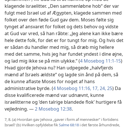
klagende israelitter. „Den sammenløbne hob“ der var
fulgt med Israel ud af Ægypten, klagede sammen med
folket over den føde Gud gav dem. Moses følte sig
tynget af ansvaret for folket og dets behov og vidste
at Gud var vred, så han råbte: „Jeg alene kan ikke bære
hele dette folk, for det er for tungt for mig. Og hvis det
er sådan du handler med mig, så dræb mig hellere
med det samme, hvis jeg har fundet yndest i dine øjne,
og lad mig ikke se på min ulykke.“ (
4 Mosebog 11:1-15
)
Hvad gjorde Jehova nu? Han udpegede „halvfjerds
mænd af Israels ældste“ og lagde sin ånd på dem, så
de kunne aflaste Moses for noget af hans
administrative byrde. (
4 Mosebog 11:16, 17,
24, 25
) Da
disse kvalificerede mænd var udnævnt, kunne
israelitterne og ’den talrige blandede flok’ hurtigere få
vejledning. —
2 Mosebog 12:38
.
7, 8. (a) Hvordan gav Jehova „gaver i form af mennesker“ i fortidens
Israel? (b) Hvilken opfyldelse fik
Salme 68:18
i det første århundrede,