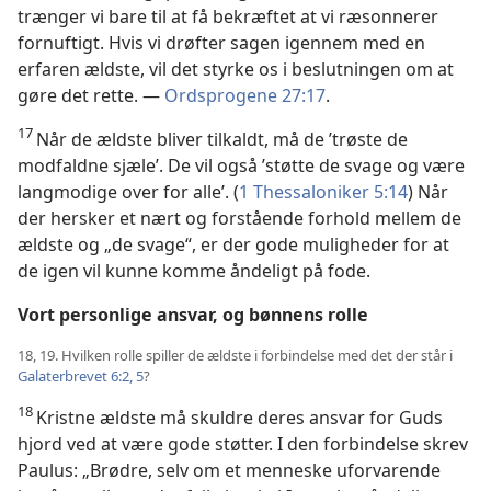
trænger vi bare til at få bekræftet at vi ræsonnerer
fornuftigt. Hvis vi drøfter sagen igennem med en
erfaren ældste, vil det styrke os i beslutningen om at
gøre det rette. —
Ordsprogene 27:17
.
17
Når de ældste bliver tilkaldt, må de ’trøste de
modfaldne sjæle’. De vil også ’støtte de svage og være
langmodige over for alle’. (
1 Thessaloniker 5:14
) Når
der hersker et nært og forstående forhold mellem de
ældste og „de svage“, er der gode muligheder for at
de igen vil kunne komme åndeligt på fode.
Vort personlige ansvar, og bønnens rolle
18, 19. Hvilken rolle spiller de ældste i forbindelse med det der står i
Galaterbrevet 6:2,
5
?
18
Kristne ældste må skuldre deres ansvar for Guds
hjord ved at være gode støtter. I den forbindelse skrev
Paulus: „Brødre, selv om et menneske uforvarende