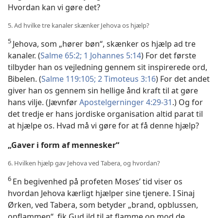
Hvordan kan vi gøre det?
5. Ad hvilke tre kanaler skænker Jehova os hjælp?
5
Jehova, som „hører bøn“, skænker os hjælp ad tre
kanaler. (
Salme 65:2;
1 Johannes 5:14
) For det første
tilbyder han os vejledning gennem sit inspirerede ord,
Bibelen. (
Salme 119:105;
2 Timoteus 3:16
) For det andet
giver han os gennem sin hellige ånd kraft til at gøre
hans vilje. (Jævnfør
Apostelgerninger 4:29-31
.) Og for
det tredje er hans jordiske organisation altid parat til
at hjælpe os. Hvad må vi gøre for at få denne hjælp?
„Gaver i form af mennesker“
6. Hvilken hjælp gav Jehova ved Tabera, og hvordan?
6
En begivenhed på profeten Moses’ tid viser os
hvordan Jehova kærligt hjælper sine tjenere. I Sinaj
Ørken, ved Tabera, som betyder „brand, opblussen,
opflammen“, fik Gud ild til at flamme op mod de