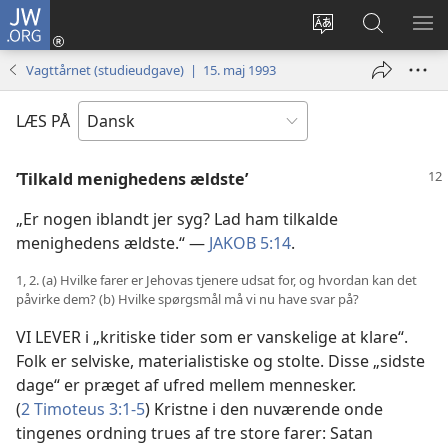
JW.ORG
Log
på
Vælg
Søg
VIS
(åbner
sprog
på
ME
Vagttårnet (studieudgave) | 15. maj 1993
nyt
JW.ORG
vindue)
LÆS PÅ
’Tilkald menighedens ældste’
„Er nogen iblandt jer syg? Lad ham tilkalde
menighedens ældste.“ —
JAKOB 5:14
.
1, 2. (a) Hvilke farer er Jehovas tjenere udsat for, og hvordan kan det
påvirke dem? (b) Hvilke spørgsmål må vi nu have svar på?
VI LEVER i „kritiske tider som er vanskelige at klare“.
Folk er selviske, materialistiske og stolte. Disse „sidste
dage“ er præget af ufred mellem mennesker.
(
2 Timoteus 3:1-5
) Kristne i den nuværende onde
tingenes ordning trues af tre store farer: Satan