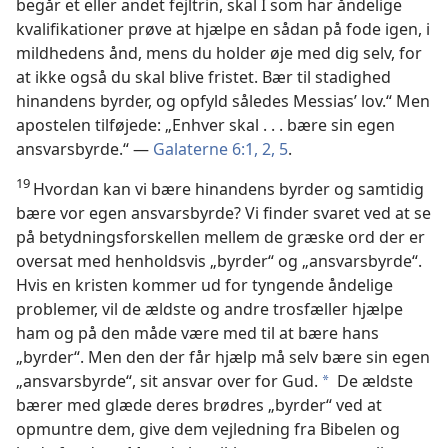
begår et eller andet fejltrin, skal I som har åndelige
kvalifikationer prøve at hjælpe en sådan på fode igen, i
mildhedens ånd, mens du holder øje med dig selv, for
at ikke også du skal blive fristet. Bær til stadighed
hinandens byrder, og opfyld således Messias’ lov.“ Men
apostelen tilføjede: „Enhver skal . . . bære sin egen
ansvarsbyrde.“ —
Galaterne 6:1, 2,
5
.
19
Hvordan kan vi bære hinandens byrder og samtidig
bære vor egen ansvarsbyrde? Vi finder svaret ved at se
på betydningsforskellen mellem de græske ord der er
oversat med henholdsvis „byrder“ og „ansvarsbyrde“.
Hvis en kristen kommer ud for tyngende åndelige
problemer, vil de ældste og andre trosfæller hjælpe
ham og på den måde være med til at bære hans
„byrder“. Men den der får hjælp må selv bære sin egen
„ansvarsbyrde“, sit ansvar over for Gud.
De ældste
*
bærer med glæde deres brødres „byrder“ ved at
opmuntre dem, give dem vejledning fra Bibelen og