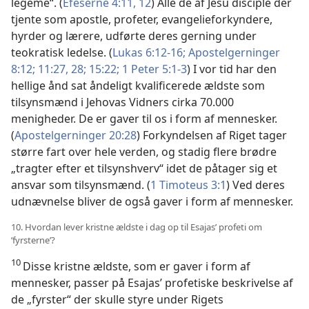
legeme“. (
Efeserne 4:11, 12
) Alle de af Jesu disciple der
tjente som apostle, profeter, evangelieforkyndere,
hyrder og lærere, udførte deres gerning under
teokratisk ledelse. (
Lukas 6:12-16;
Apostelgerninger
8:12;
11:27, 28;
15:22;
1 Peter 5:1-3
) I vor tid har den
hellige ånd sat åndeligt kvalificerede ældste som
tilsynsmænd i Jehovas Vidners cirka 70.000
menigheder. De er gaver til os i form af mennesker.
(
Apostelgerninger 20:28
) Forkyndelsen af Riget tager
større fart over hele verden, og stadig flere brødre
„tragter efter et tilsynshverv“ idet de påtager sig et
ansvar som tilsynsmænd. (
1 Timoteus 3:1
) Ved deres
udnævnelse bliver de også gaver i form af mennesker.
10. Hvordan lever kristne ældste i dag op til Esajas’ profeti om
’fyrsterne’?
10
Disse kristne ældste, som er gaver i form af
mennesker, passer på Esajas’ profetiske beskrivelse af
de „fyrster“ der skulle styre under Rigets