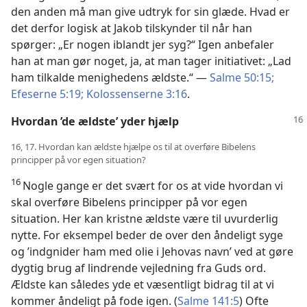
den anden må man give udtryk for sin glæde. Hvad er
det derfor logisk at Jakob tilskynder til når han
spørger: „Er nogen iblandt jer syg?“ Igen anbefaler
han at man gør noget, ja, at man tager initiativet: „Lad
ham tilkalde menighedens ældste.“ —
Salme 50:15;
Efeserne 5:19;
Kolossenserne 3:16
.
Hvordan ’de ældste’ yder hjælp
16, 17. Hvordan kan ældste hjælpe os til at overføre Bibelens
principper på vor egen situation?
16
Nogle gange er det svært for os at vide hvordan vi
skal overføre Bibelens principper på vor egen
situation. Her kan kristne ældste være til uvurderlig
nytte. For eksempel beder de over den åndeligt syge
og ’indgnider ham med olie i Jehovas navn’ ved at gøre
dygtig brug af lindrende vejledning fra Guds ord.
Ældste kan således yde et væsentligt bidrag til at vi
kommer åndeligt på fode igen. (
Salme 141:5
) Ofte