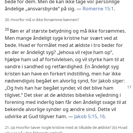
bede for dem. Men de kan ikke tage vor personlige
åndelige „ansvarsbyrde“ på sig. —
Romerne 15:1
.
20. Hvorfor må vi ikke forsømme bønnen?
20
Bøn er af største betydning og må ikke forsømmes.
Men mange åndeligt syge kristne har svært ved at
bede. Hvad er formålet med at ældste i tro beder for
en der er åndeligt syg? „Jehova vil rejse ham op“,
hjælpe ham ud af fortvivlelsen, og vil styrke ham til at
vandre i sandhed og retfærdighed. En åndeligt syg
kristen kan have en forkert indstilling, men har ikke
nødvendigvis begået en alvorlig synd, for Jakob siger:
„Og
hvis han har begået synder, vil det blive ham
tilgivet.“ Det sker at de ældstes bibelske vejledning i
forening med inderlig bøn får den åndeligt svage til at
bekende alvorlige synder og ændre sind. Dette vil
udvirke at Gud tilgiver ham. —
Jakob 5:15, 16
.
21. (a) Hvorfor tøver nogle kristne med at tilkalde de ældste? (b) Hvad