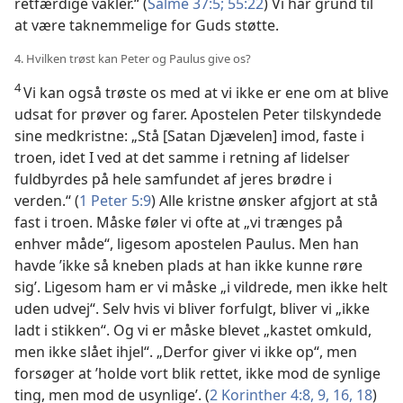
retfærdige vakler.“ (
Salme 37:5;
55:22
) Vi har grund til
at være taknemmelige for Guds støtte.
4. Hvilken trøst kan Peter og Paulus give os?
4
Vi kan også trøste os med at vi ikke er ene om at blive
udsat for prøver og farer. Apostelen Peter tilskyndede
sine medkristne: „Stå [Satan Djævelen] imod, faste i
troen, idet I ved at det samme i retning af lidelser
fuldbyrdes på hele samfundet af jeres brødre i
verden.“ (
1 Peter 5:9
) Alle kristne ønsker afgjort at stå
fast i troen. Måske føler vi ofte at „vi trænges på
enhver måde“, ligesom apostelen Paulus. Men han
havde ’ikke så kneben plads at han ikke kunne røre
sig’. Ligesom ham er vi måske „i vildrede, men ikke helt
uden udvej“. Selv hvis vi bliver forfulgt, bliver vi „ikke
ladt i stikken“. Og vi er måske blevet „kastet omkuld,
men ikke slået ihjel“. „Derfor giver vi ikke op“, men
forsøger at ’holde vort blik rettet, ikke mod de synlige
ting, men mod de usynlige’. (
2 Korinther 4:8, 9,
16,
18
)