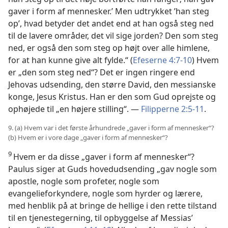
gaver i form af mennesker.’ Men udtrykket ’han steg
op’, hvad betyder det andet end at han også steg ned
til de lavere områder, det vil sige jorden? Den som steg
ned, er også den som steg op højt over alle himlene,
for at han kunne give alt fylde.“ (
Efeserne 4:7-10
) Hvem
er „den som steg ned“? Det er ingen ringere end
Jehovas udsending, den større David, den messianske
konge, Jesus Kristus. Han er den som Gud oprejste og
ophøjede til „en højere stilling“. —
Filipperne 2:5-11
.
9. (a) Hvem var i det første århundrede „gaver i form af mennesker“?
(b) Hvem er i vore dage „gaver i form af mennesker“?
9
Hvem er da disse „gaver i form af mennesker“?
Paulus siger at Guds hovedudsending „gav nogle som
apostle, nogle som profeter, nogle som
evangelieforkyndere, nogle som hyrder og lærere,
med henblik på at bringe de hellige i den rette tilstand
til en tjenestegerning, til opbyggelse af Messias’