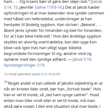
ham. . . . Og troens bøn vil gøre den sløje rask.“ (
Jakob
5:14, 15
; jævnfør
Salme 119:9-16
.) Det at Jakob kæder
opfordringen til at man bekender sine synder sammen
med håbet om helbredelse, understreger at han
hentyder til åndelig sygdom. Han skriver: „Bekend . . .
åbent jeres synder for hinanden og bed for hinanden,
for at I kan blive helbredt.“ Hvis den åndelige sygdom
skyldes en alvorlig overtrædelse, kan den syge kun
blive rask igen hvis han villigt tager bibelsk
begrundede formaninger til sig, ændrer sind og
ophører med den syndige adfærd. —
Jakob 5:16;
Apostelgerninger 3:19
.
15. Hvad opfordrer
Jakob 5:13, 14
os til?
15
Noget andet vi kan udlede af Jakobs vejledning er at
når en kristen lider ondt, bør han „fortsat bede“. Hvis
han er vel til mode, så „lad ham synge salmer“. Hvad
enten man lider ondt eller er vel til mode, må man
altså gøre noget. I den ene situation skal man bede; i