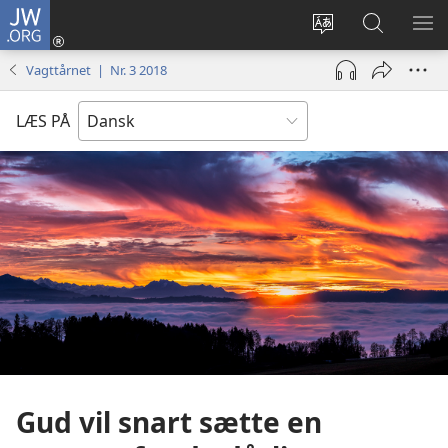
JW.ORG
Log
på
Vælg
Søg
VIS
(åbner
sprog
på
ME
Vagttårnet | Nr. 3 2018
nyt
JW.ORG
vindue)
LÆS PÅ
Gud vil snart sætte en