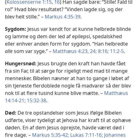
(
Kolossenserne 1:15, 16
) Han sagde bare: “Stille! Fald til
ro!” Hvad blev resultatet? “Vinden lagde sig, og der
blev helt stille.” –
Markus 4:35-39
.
Sygdom:
Jesus var kendt for at kunne helbrede blinde
og lamme og dem der led af epilepsi, spedalskhed
eller enhver anden form for sygdom. “Han helbredte
alle
som var syge.” –
Matthæus 4:23, 24;
8:16;
11:2-5
.
Hungersnød:
Jesus brugte den kraft han havde fået
fra sin Far, til at sørge for rigeligt med mad til mange
mennesker. Bibelen nævner at han to gange i løbet af
sin tjeneste flerdoblede nogle få madvarer så der blev
nok til at flere tusind kunne blive mætte. –
Matthæus
14:14-21;
15:32-38
.
Død:
De tre opstandelser som Jesus ifølge Bibelen
udførte, viser tydeligt at Jehova har kraft til at ophæve
døden. En af dem Jesus oprejste, havde været død i
fire dage. –
Markus 5:35-42;
Lukas 7:11-16;
Johannes