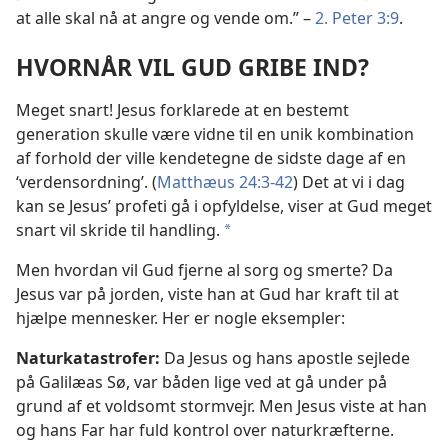
at alle skal nå at angre og vende om.” –
2. Peter 3:9
.
HVORNÅR VIL GUD GRIBE IND?
Meget snart! Jesus forklarede at en bestemt
generation skulle være vidne til en unik kombination
af forhold der ville kendetegne de sidste dage af en
‘verdensordning’. (
Matthæus 24:3-42
) Det at vi i dag
kan se Jesus’ profeti gå i opfyldelse, viser at Gud meget
snart vil skride til handling.
a
Men hvordan vil Gud fjerne al sorg og smerte? Da
Jesus var på jorden, viste han at Gud har kraft til at
hjælpe mennesker. Her er nogle eksempler:
Naturkatastrofer:
Da Jesus og hans apostle sejlede
på Galilæas Sø, var båden lige ved at gå under på
grund af et voldsomt stormvejr. Men Jesus viste at han
og hans Far har fuld kontrol over naturkræfterne.