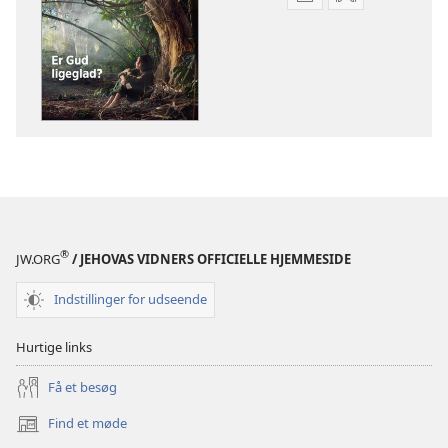
Indstillinger
Indstillinger
for
for
download
download
af
af
publikationer
lydindspilnin
VAGTTÅRNET
VAGTTÅRNET
Er
Er
Gud
Gud
ligeglad?
ligeglad?
®
JW.ORG
/ JEHOVAS VIDNERS OFFICIELLE HJEMMESIDE
Indstillinger for udseende
Hurtige links
Få et besøg
Find et møde
(åbner