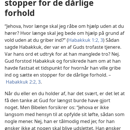
stopper for de dårlige
forhold
“Jehova, hvor længe skal jeg råbe om hjælp uden at du
hører? Hvor længe skal jeg bede om hjælp på grund af
vold uden at du griber ind?” (
Habakkuk 1:2, 3
) Sådan
sagde Habakkuk, der var en af Guds trofaste tjenere.
Var hans ord et udtryk for at han manglede tro? Nej.
Gud forstod Habakkuk og forsikrede ham om at han
havde fastsat et tidspunkt for hvornår han ville gribe
ind og sætte en stopper for de dårlige forhold. –
Habakkuk 2:2, 3
.
Når du eller en du holder af, har det svært, er det let at
få den tanke at Gud for længst burde have gjort
noget. Men Bibelen forsikrer os: “Jehova er ikke
langsom med hensyn til at opfylde sit løfte, sådan som
nogle mener. Nej, han er tålmodig med jer, for han
ønsker ikke at nogen skal blive udslettet. Han ønsker