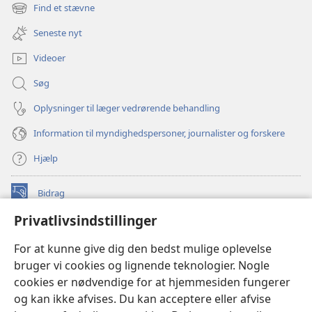
nyt
Find et stævne
(åbner
vindue)
nyt
Seneste nyt
vindue)
Videoer
Søg
Oplysninger til læger vedrørende behandling
Information til myndighedspersoner, journalister og forskere
Hjælp
Bidrag
(åbner
nyt
Privatlivsindstillinger
vindue)
Watchtower ONLINE LIBRARY™
(åbner
For at kunne give dig den bedst mulige oplevelse
nyt
®
JW Hub
bruger vi cookies og lignende teknologier. Nogle
vindue)
(åbner
cookies er nødvendige for at hjemmesiden fungerer
nyt
®
JW Library
vindue)
og kan ikke afvises. Du kan acceptere eller afvise