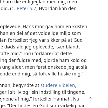
 han ikke er ligeglad med dig, men
dig. (
1. Peter 5:7
) Hvordan kan den
 oplevede. Hans mor gav ham en kristen
han en del af det voldelige miljø som
an fortæller: “Jeg var sikker på at Gud
e dødsfald jeg oplevede, især blandt
affe mig.” Toru forklarer at dette
ning der fulgte med, gjorde ham kold og
 en ung alder, men først ønskede jeg at slå
ende end mig, så folk ville huske mig.”
nnah, begyndte at
studere Bibelen
,
 sit liv og i sin indstilling til tingene.
jnene af mig,” fortæller Hannah. Nu
e: “Der findes en Gud som virkelig har