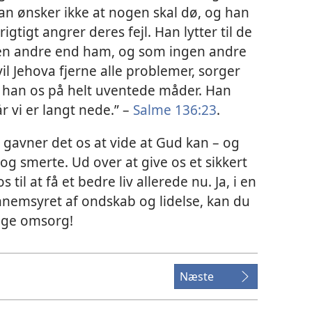
an ønsker ikke at nogen skal dø, og han
prigtigt angrer deres fejl. Han lytter til de
nogen andre end ham, og som ingen andre
vil Jehova fjerne alle problemer, sorger
er han os på helt uventede måder. Han
r vi er langt nede.” –
Salme 136:23
.
gavner det os at vide at Gud kan – og
 og smerte. Ud over at give os et sikkert
til at få et bedre liv allerede nu. Ja, i en
nnemsyret af ondskab og lidelse, kan du
ige omsorg!
Næste