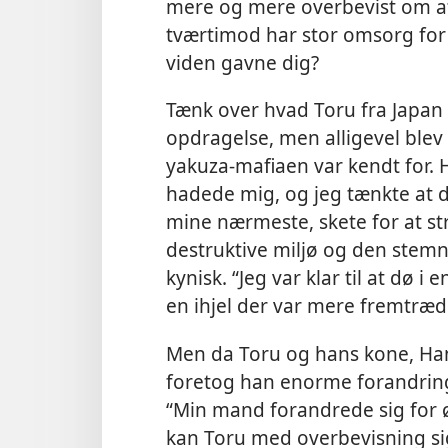
mere og mere overbevist om at
tværtimod har stor omsorg for 
viden gavne dig?
Tænk over hvad Toru fra Japan
opdragelse, men alligevel blev 
yakuza-mafiaen var kendt for. H
hadede mig, og jeg tænkte at d
mine nærmeste, skete for at str
destruktive miljø og den stem
kynisk. “Jeg var klar til at dø i
en ihjel der var mere fremtræd
Men da Toru og hans kone, Ha
foretog han enorme forandringer i
“Min
mand forandrede sig for ø
kan Toru med overbevisning sig