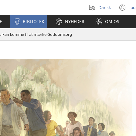
Dansk
Log
Vælg
(å
sprog
ny
E
BIBLIOTEK
NYHEDER
OM OS
vi
u kan komme til at mærke Guds omsorg