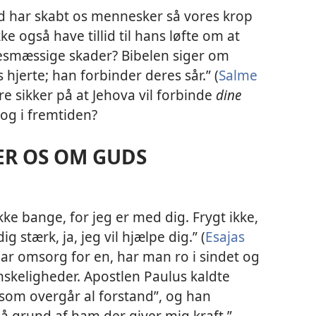
 har skabt os mennesker så vores krop
kke også have tillid til hans løfte om at
lsesmæssige skader? Bibelen siger om
 hjerte; han forbinder deres sår.” (
Salme
 sikker på at Jehova vil forbinde
dine
og i fremtiden?
ER OS OM GUDS
kke bange, for jeg er med dig. Frygt ikke,
ig stærk, ja, jeg vil hjælpe dig.” (
Esajas
ar omsorg for en, har man ro i sindet og
vanskeligheder. Apostlen Paulus kaldte
 som overgår al forstand”, og han
l på grund af ham der giver mig kraft.” –