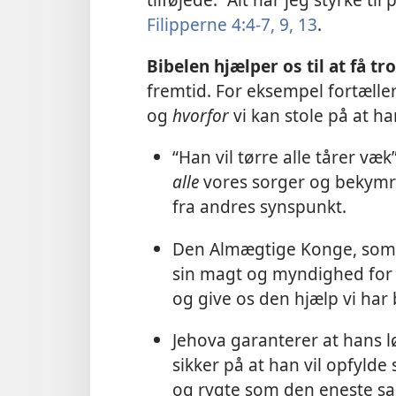
Filipperne 4:4-7,
9,
13
.
Bibelen hjælper os til at få tro
fremtid. For eksempel fortælle
og
hvorfor
vi kan stole på at ha
“Han vil tørre alle tårer væk
alle
vores sorger og bekymri
fra andres synspunkt.
Den Almægtige Konge, som s
sin magt og myndighed for a
og give os den hjælp vi har 
Jehova garanterer at hans lø
sikker på at han vil opfylde 
og rygte som den eneste sa