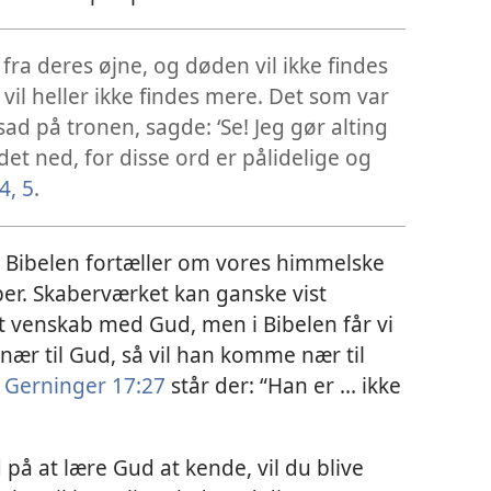
k fra deres øjne, og døden vil ikke findes
vil heller ikke findes mere. Det som var
sad på tronen, sagde: ‘Se! Jeg gør alting
v det ned, for disse ord er pålidelige og
4, 5
.
g Bibelen fortæller om vores himmelske
er. Skaberværket kan ganske vist
igt venskab med Gud, men i Bibelen får vi
nær til Gud, så vil han komme nær til
 Gerninger 17:27
står der: “Han er ... ikke
på at lære Gud at kende, vil du blive