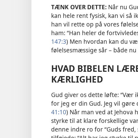
TÆNK OVER DETTE:
Når nu Gud
kan hele rent fysisk, kan vi så i
han vil rette op på vores føle
ham: “Han heler de fortvivledes
147:3
) Men hvordan kan du være
følelsesmæssige sår – både nu 
HVAD BIBELEN LÆR
KÆRLIGHED
Gud giver os dette løfte: “Vær i
for jeg er din Gud. Jeg vil gøre d
41:10
) Når man ved at Jehova h
styrke til at klare forskellige 
denne indre ro for “Guds fred,
tilføjede: “Alt har jeg styrke ti