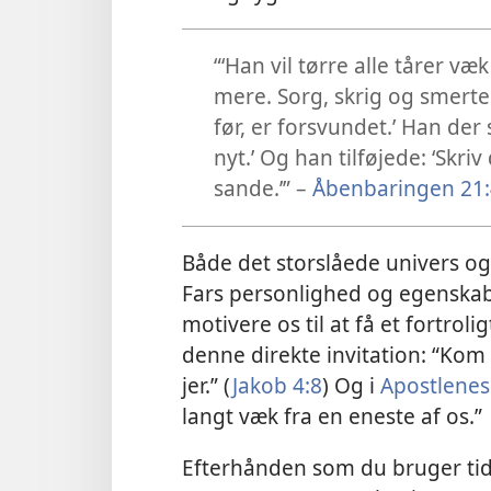
“‘Han vil tørre alle tårer væ
mere. Sorg, skrig og smerte 
før, er forsvundet.’ Han der 
nyt.’ Og han tilføjede: ‘Skri
sande.’” –
Åbenbaringen 21:
Både det storslåede univers o
Fars personlighed og egenskab
motivere os til at få et fortrol
denne direkte invitation: “Kom 
jer.” (
Jakob 4:8
) Og i
Apostlenes
langt væk fra en eneste af os.”
Efterhånden som du bruger tid 