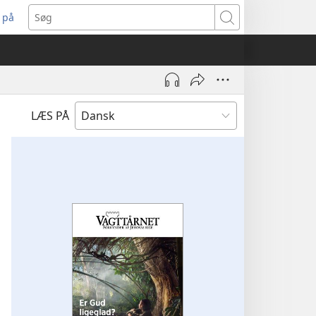
 på
bner
Søg
t
ndue)
LÆS PÅ