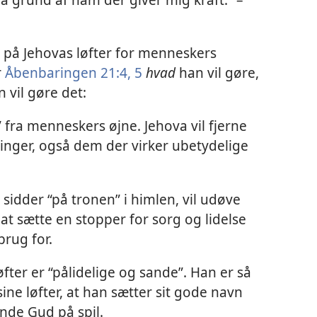
på Jehovas løfter for menneskers
r
Åbenbaringen 21:4, 5
hvad
han vil gøre,
n vil gøre det:
” fra menneskers øjne. Jehova vil fjerne
nger, også dem der virker ubetydelige
idder “på tronen” i himlen, vil udøve
t sætte en stopper for sorg og lidelse
brug for.
fter er “pålidelige og sande”. Han er så
sine løfter, at han sætter sit gode navn
nde Gud på spil.