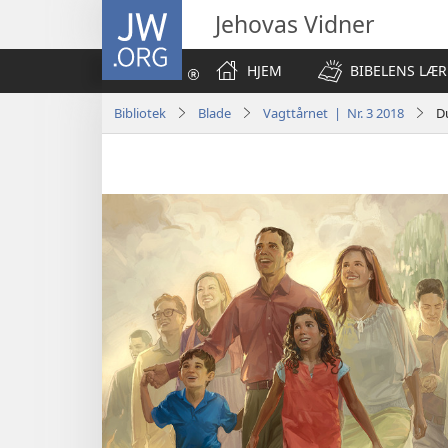
JW.ORG
Jehovas Vidner
HJEM
BIBELENS LÆR
Bibliotek
Blade
Vagttårnet | Nr. 3 2018
D