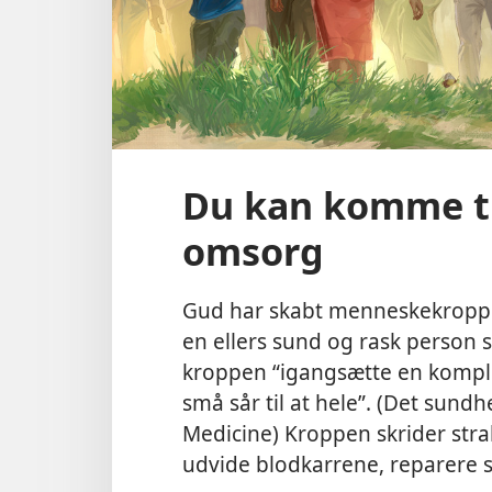
Du kan komme t
omsorg
Gud har skabt menneskekroppen
en ellers sund og rask person s
kroppen “igangsætte en komplic
små sår til at hele”. (Det sund
Medicine) Kroppen skrider strak
udvide blodkarrene, reparere s