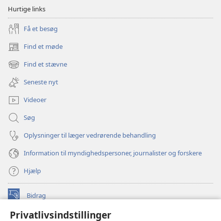
Hurtige links
Få et besøg
Find et møde
(åbner
nyt
Find et stævne
(åbner
vindue)
nyt
Seneste nyt
vindue)
Videoer
Søg
Oplysninger til læger vedrørende behandling
Information til myndighedspersoner, journalister og forskere
Hjælp
Bidrag
(åbner
nyt
Privatlivsindstillinger
vindue)