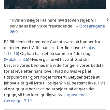
“Hvis en nægter at høre hvad loven siger, vil
selv hans bøn virke frastødende.” –
Ordsprogene
28:9
.
På Bibelens tid nægtede Gud at svare på bønner fra
dem der overtrådte hans retfærdige love. (
Esajas
1:15, 16
) Og han har det på samme måde i dag.
(
Malakias 3:6
) Hvis vi gerne vil have at Gud skal
besvare vores bønner, må vi derfor gøre vores bedste
for at leve efter hans love. Hvad nu hvis vi på et
tidspunkt har gjort noget forkert? Betyder det så at
Jehova aldrig vil lytte til os igen? Nej, bestemt ikke. Hvis
vi oprigtigt ændrer os og arbejder på at gøre det
rigtige, vil han kærligt tilgive os. –
Apostlenes
Gerninger 3:19
.