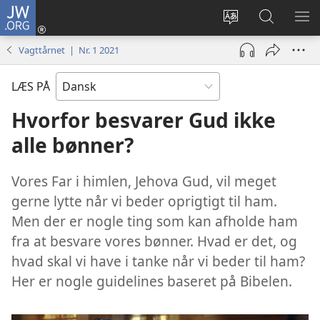
JW.ORG
Log
på
Vælg
Søg
VIS
(åbner
sprog
på
ME
Vagttårnet | Nr. 1 2021
nyt
JW.ORG
vindue)
LÆS PÅ
Hvorfor besvarer Gud ikke
alle bønner?
Vores Far i himlen, Jehova Gud, vil meget
gerne lytte når vi beder oprigtigt til ham.
Men der er nogle ting som kan afholde ham
fra at besvare vores bønner. Hvad er det, og
hvad skal vi have i tanke når vi beder til ham?
Her er nogle guidelines baseret på Bibelen.