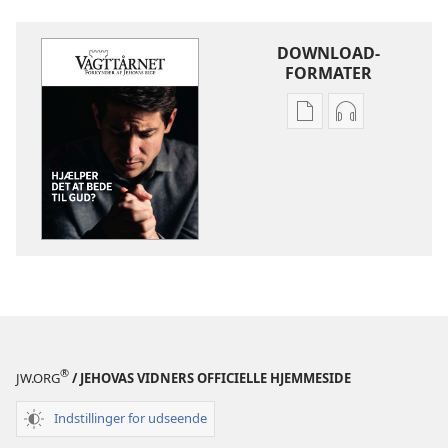
DOWNLOAD-
FORMATER
Indstillinger
Indstillinger
for
for
download
download
af
af
publikationer
lydindspilnin
VAGTTÅRNET
VAGTTÅRNET
Hjælper
Hjælper
det
det
at
at
bede
bede
til
til
®
JW.ORG
/ JEHOVAS VIDNERS OFFICIELLE HJEMMESIDE
Gud?
Gud?
Indstillinger for udseende