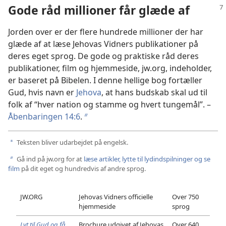
Gode råd millioner får glæde af
Jorden over er der flere hundrede millioner der har
glæde af at læse Jehovas Vidners publikationer på
deres eget sprog. De gode og praktiske råd deres
publikationer, film og hjemmeside, jw.org, indeholder,
er baseret på Bibelen. I denne hellige bog fortæller
Gud, hvis navn er
Jehova
, at hans budskab skal ud til
folk af “hver nation og stamme og hvert tungemål”. –
Åbenbaringen 14:6
.
b
Teksten bliver udarbejdet på engelsk.
a
Gå ind på jw.org for at
læse artikler, lytte til lydindspilninger og se
b
film
på dit eget og hundredvis af andre sprog.
JW.ORG
Jehovas Vidners officielle
Over 750
hjemmeside
sprog
Lyt til Gud og få
Brochure udgivet af Jehovas
Over 640