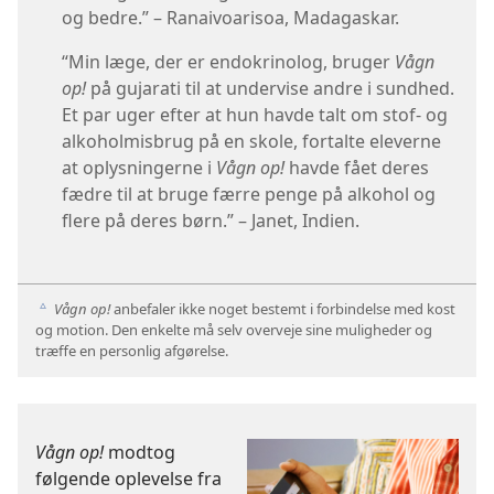
og bedre.” – Ranaivoarisoa, Madagaskar.
“Min læge, der er endokrinolog, bruger
Vågn
op!
på gujarati til at undervise andre i sundhed.
Et par uger efter at hun havde talt om stof- og
alkoholmisbrug på en skole, fortalte eleverne
at oplysningerne i
Vågn op!
havde fået deres
fædre til at bruge færre penge på alkohol og
flere på deres børn.” – Janet, Indien.
Vågn op!
anbefaler ikke noget bestemt i forbindelse med kost
c
og motion. Den enkelte må selv overveje sine muligheder og
træffe en personlig afgørelse.
Vågn op!
modtog
følgende oplevelse fra