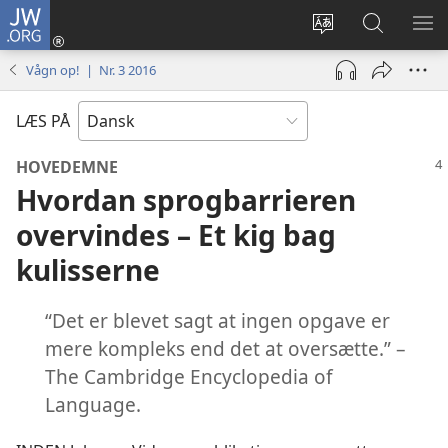
JW.ORG
Log
på
Vælg
Søg
VIS
(åbner
sprog
på
ME
Vågn op! | Nr. 3 2016
nyt
JW.ORG
vindue)
LÆS PÅ
HOVEDEMNE
Hvordan sprogbarrieren
overvindes – Et kig bag
kulisserne
“Det er blevet sagt at ingen opgave er
mere kompleks end det at oversætte.” –
The Cambridge Encyclopedia of
Language.