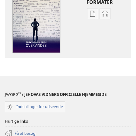
FORMATER
Indstillinger
Indstillinger
for
for
download
download
af
af
publikationer
lydindspilnin
VÅGN
VÅGN
OP!
OP!
Sprogbarrieren
Sprogbarrier
overvindes
overvindes
®
JW.ORG
/ JEHOVAS VIDNERS OFFICIELLE HJEMMESIDE
Indstillinger for udseende
Hurtige links
Få et besøg