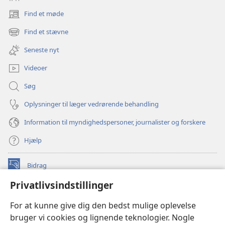
Find et møde
(åbner
nyt
Find et stævne
(åbner
vindue)
nyt
Seneste nyt
vindue)
Videoer
Søg
Oplysninger til læger vedrørende behandling
Information til myndighedspersoner, journalister og forskere
Hjælp
Bidrag
(åbner
nyt
Privatlivsindstillinger
vindue)
Watchtower ONLINE LIBRARY™
(åbner
For at kunne give dig den bedst mulige oplevelse
nyt
®
JW Hub
bruger vi cookies og lignende teknologier. Nogle
vindue)
(åbner