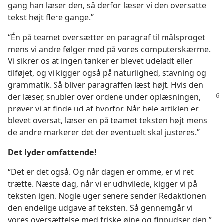
gang han læser den, så derfor læser vi den oversatte
tekst højt flere gange.”
“Én på teamet oversætter en paragraf til målsproget
mens vi andre følger med på vores computerskærme.
Vi sikrer os at ingen tanker er blevet udeladt eller
tilføjet, og vi kigger også på naturlighed, stavning og
grammatik. Så bliver paragraffen læst højt. Hvis den
der læser, snubler over ordene
under oplæsningen,
prøver vi at finde ud af hvorfor. Når hele artiklen er
blevet oversat, læser en på teamet teksten højt mens
de andre markerer det der eventuelt skal justeres.”
Det lyder omfattende!
“Det er det også. Og når dagen er omme, er vi ret
trætte. Næste dag, når vi er udhvilede, kigger vi på
teksten igen. Nogle uger senere sender Redaktionen
den endelige udgave af teksten. Så gennemgår vi
vores oversættelse med friske øjne og finpudser den.”