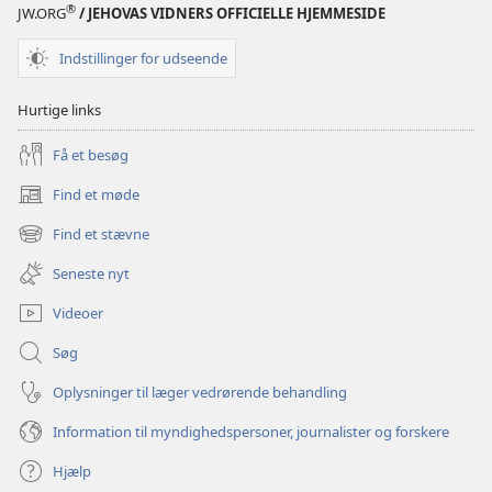
®
JW.ORG
/ JEHOVAS VIDNERS OFFICIELLE HJEMMESIDE
Indstillinger for udseende
Hurtige links
Få et besøg
Find et møde
(åbner
nyt
Find et stævne
(åbner
vindue)
nyt
Seneste nyt
vindue)
Videoer
Søg
Oplysninger til læger vedrørende behandling
Information til myndighedspersoner, journalister og forskere
Hjælp