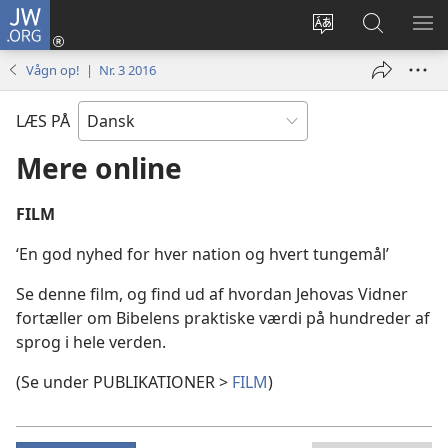
JW.ORG
Log
på
Vælg
Søg
VIS
(åbner
sprog
på
ME
Vågn op! | Nr. 3 2016
nyt
JW.ORG
vindue)
LÆS PÅ
Mere online
FILM
‘En god nyhed for hver nation og hvert tungemål’
Se denne film, og find ud af hvordan Jehovas Vidner
fortæller om Bibelens praktiske værdi på hundreder af
sprog i hele verden.
(Se under PUBLIKATIONER >
FILM
)