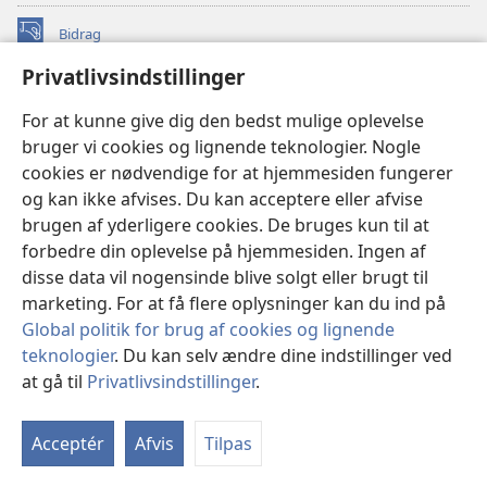
Bidrag
(åbner
nyt
Privatlivsindstillinger
vindue)
Watchtower ONLINE LIBRARY™
(åbner
For at kunne give dig den bedst mulige oplevelse
nyt
®
JW Hub
bruger vi cookies og lignende teknologier. Nogle
vindue)
(åbner
cookies er nødvendige for at hjemmesiden fungerer
nyt
®
JW Library
vindue)
og kan ikke afvises. Du kan acceptere eller afvise
brugen af yderligere cookies. De bruges kun til at
Watchtower Library
forbedre din oplevelse på hjemmesiden. Ingen af
disse data vil nogensinde blive solgt eller brugt til
marketing. For at få flere oplysninger kan du ind på
Global politik for brug af cookies og lignende
Copyright
© 2026 Watch Tower Bible and Tract Society of Pennsylvania.
teknologier
. Du kan selv ændre dine indstillinger ved
ANVENDELSESVILKÅR
|
PRIVATLIVSPOLITIK
|
at gå til
Privatlivsindstillinger
.
Vi
PRIVATLIVSINDSTILLINGER
in
Acceptér
Afvis
Tilpas