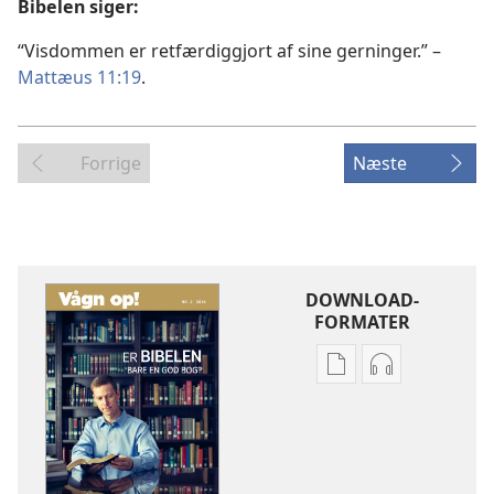
Bibelen siger:
“Visdommen er retfærdiggjort af sine gerninger.” –
Mattæus 11:19
.
Forrige
Næste
DOWNLOAD-
FORMATER
Indstillinger
Indstillinger
for
for
download
download
af
af
publikationer
lydindspilnin