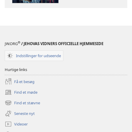
VÅGN
VÅGN
OP!
OP!
Er
Er
Bibelen
Bibelen
bare
bare
en
en
®
JW.ORG
/ JEHOVAS VIDNERS OFFICIELLE HJEMMESIDE
god
god
bog?
bog?
Indstillinger for udseende
Hurtige links
Få et besøg
Find et møde
(åbner
nyt
Find et stævne
(åbner
vindue)
nyt
Seneste nyt
vindue)
Videoer