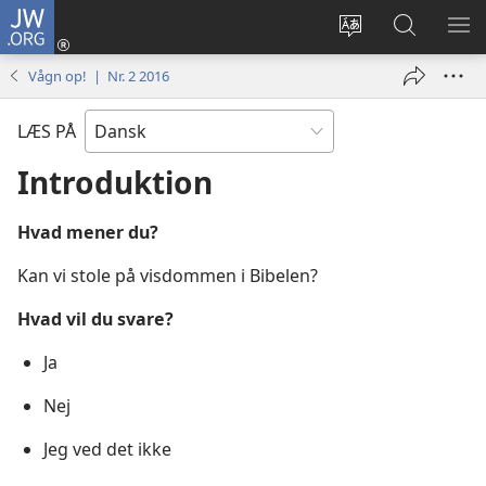
JW.ORG
Log
på
Vælg
Søg
VIS
(åbner
sprog
på
ME
Vågn op! | Nr. 2 2016
nyt
JW.ORG
vindue)
LÆS PÅ
Introduktion
Hvad mener du?
Kan vi stole på visdommen i Bibelen?
Hvad vil du svare?
Ja
Nej
Jeg ved det ikke