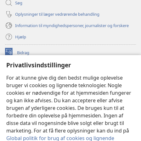
Søg
Oplysninger til læger vedrørende behandling
Information til myndighedspersoner, journalister og forskere
Hjælp
Bidrag
(åbner
nyt
Privatlivsindstillinger
vindue)
Watchtower ONLINE LIBRARY™
(åbner
For at kunne give dig den bedst mulige oplevelse
nyt
®
JW Hub
bruger vi cookies og lignende teknologier. Nogle
vindue)
(åbner
cookies er nødvendige for at hjemmesiden fungerer
nyt
®
JW Library
vindue)
og kan ikke afvises. Du kan acceptere eller afvise
brugen af yderligere cookies. De bruges kun til at
Watchtower Library
forbedre din oplevelse på hjemmesiden. Ingen af
disse data vil nogensinde blive solgt eller brugt til
marketing. For at få flere oplysninger kan du ind på
Global politik for brug af cookies og lignende