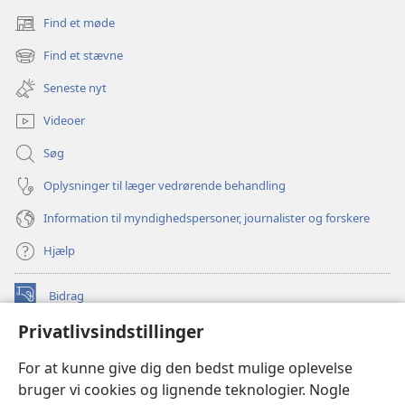
Find et møde
(åbner
nyt
Find et stævne
(åbner
vindue)
nyt
Seneste nyt
vindue)
Videoer
Søg
Oplysninger til læger vedrørende behandling
Information til myndighedspersoner, journalister og forskere
Hjælp
Bidrag
(åbner
nyt
Privatlivsindstillinger
vindue)
Watchtower ONLINE LIBRARY™
(åbner
For at kunne give dig den bedst mulige oplevelse
nyt
®
JW Hub
bruger vi cookies og lignende teknologier. Nogle
vindue)
(åbner