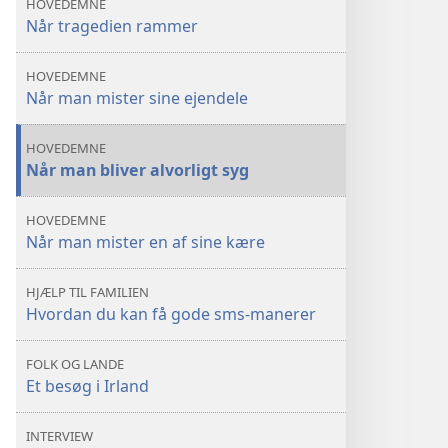
HOVEDEMNE
rammer
rammer
Når tragedien rammer
— Hvordan
— Hvordan
du
du
HOVEDEMNE
kommer
kommer
Når man mister sine ejendele
videre
videre
HOVEDEMNE
Når man bliver alvorligt syg
HOVEDEMNE
Når man mister en af sine kære
HJÆLP TIL FAMILIEN
Hvordan du kan få gode sms-manerer
FOLK OG LANDE
Et besøg i Irland
INTERVIEW