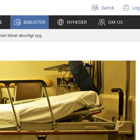
Dansk
Log
Vælg
(å
sprog
ny
E
BIBLIOTEK
NYHEDER
OM OS
vi
an bliver alvorligt syg