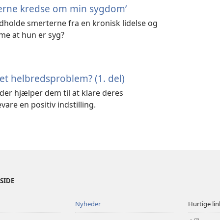
ankerne kredse om min sygdom’
 udholde smerterne fra en kronisk lidelse og
e at hun er syg?
et helbredsproblem? (1. del)
der hjælper dem til at klare deres
re en positiv indstilling.
ESIDE
Nyheder
Hurtige lin