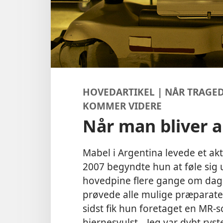
HOVEDARTIKEL | NÅR TRAG
KOMMER VIDERE
Når man bliver a
Mabel i Argentina levede et akt
2007 begyndte hun at føle sig 
hovedpine flere gange om dage
prøvede alle mulige præparater,
sidst fik hun foretaget en MR-
hjernesvulst. „Jeg var dybt ryst