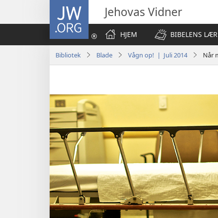
JW.ORG
Jehovas Vidner
HJEM
BIBELENS LÆR
Bibliotek
Blade
Vågn op! | Juli 2014
Når m