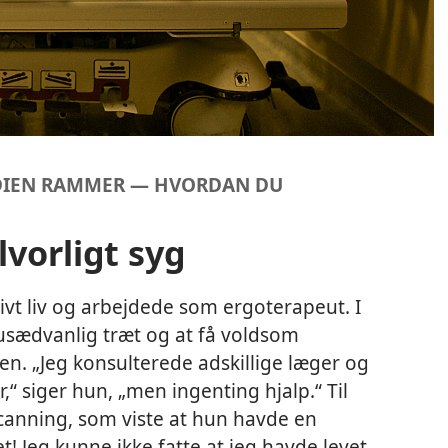
EDIEN RAMMER — HVORDAN DU
lvorligt syg
ivt liv og arbejdede som ergoterapeut. I
usædvanlig træt og at få voldsom
n. „Jeg konsulterede adskillige læger og
“ siger hun, „men ingenting hjalp.“ Til
scanning, som viste at hun havde en
et! Jeg kunne ikke fatte at jeg havde levet