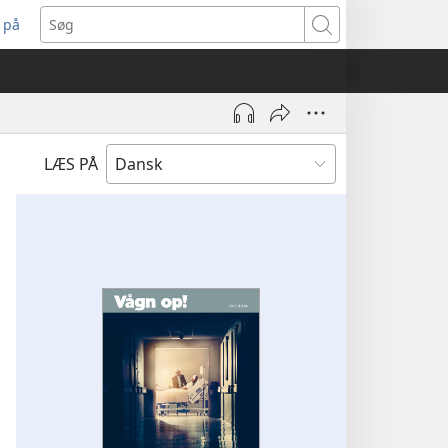
 på
bner
Søg
t
ndue)
LÆS PÅ