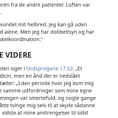
ren fra de andre patienter. Luften var
.
envundet mit helbred. Jeg kan gå uden
d alene. Men jeg har dobbeltsyn og har
kelkoordination.“
E VIDERE
elen siger i
Ordsprogene 17:22
: „Et
edicin, men en ånd der er nedslået
tæller: „I den periode hvor jeg kom mig
de samme udfordringer som mine egne
æningen var smertefuld, og nogle gange
åtte tvinge mig selv til at skyde sådanne
 vidste at mine anstrengelser til sidst