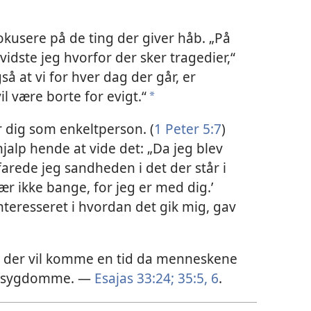
kusere på de ting der giver håb. „På
vidste jeg hvorfor der sker tragedier,“
å at vi for hver dag der går, er
l være borte for evigt.“
*
 dig som enkeltperson. (
1 Peter 5:7
)
alp hende at vide det: „Da jeg blev
farede jeg sandheden i det der står i
Vær ikke bange, for jeg er med dig.’
teresseret i hvordan det gik mig, gav
t der vil komme en tid da menneskene
af sygdomme. —
Esajas 33:24;
35:5, 6
.