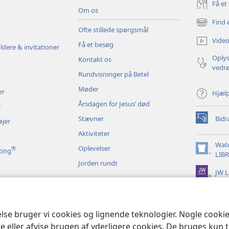
Få et
Om os
Find 
(åbner
Ofte stillede spørgsmål
nyt
Video
Få et besøg
vindue)
ldere & invitationer
Oplys
Kontakt os
vedr
Rundvisninger på Betel
Møder
er
Hjæl
Årsdagen for Jesus’ død
r
Stævner
Bidr
øjer
(åbner
nyt
Aktiviteter
vindue)
Wat
Oplevelser
®
ting
(åbner
LIB
Jorden rundt
nyt
JW L
vindue)
t bibeloplæsning
else bruger vi cookies og lignende teknologier. Nogle cook
e eller afvise brugen af yderligere cookies. De bruges kun 