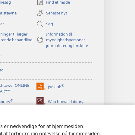
 besøg
Find et møde
(åbner
nyt
et stævne
Seneste nyt
vindue)
er
Søg
ninger til læger
Information til
ørende behandling
myndighedspersoner,
journalister og forskere
p
ag
chtower ONLINE
®
JW Hub
(åbner
RARY™
nyt
®
vindue)
ibrary
Watchtower Library
ies er nødvendige for at hjemmesiden
til at forbedre din oplevelse på hjemmesiden.