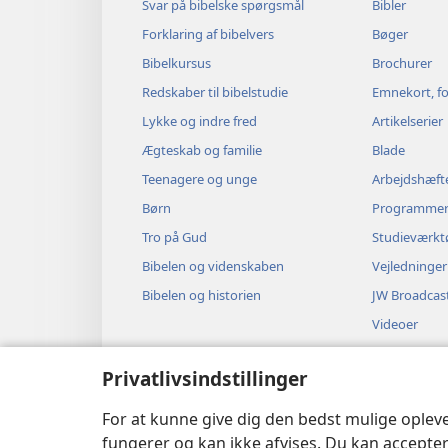
Svar på bibelske spørgsmål
Bibler
Forklaring af bibelvers
Bøger
Bibelkursus
Brochurer
Redskaber til bibelstudie
Emnekort, fo
Lykke og indre fred
Artikelserier
Ægteskab og familie
Blade
Teenagere og unge
Arbejdshæft
Børn
Programme
Tro på Gud
Studieværkt
Bibelen og videnskaben
Vejledninger
Bibelen og historien
JW Broadcas
Videoer
Musik
Privatlivsindstillinger
Hørespil
Dramatisere
For at kunne give dig den bedst mulige oplev
fungerer og kan ikke afvises. Du kan accepter