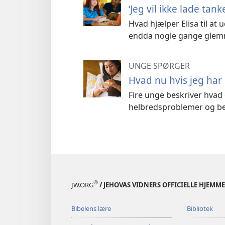
‘Jeg vil ikke lade t
Hvad hjælper Elisa til at
endda nogle gange glemm
UNGE SPØRGER
Hvad nu hvis jeg har 
Fire unge beskriver hvad 
helbredsproblemer og beva
®
JW.ORG
/ JEHOVAS VIDNERS OFFICIELLE HJEMM
Bibelens lære
Bibliotek