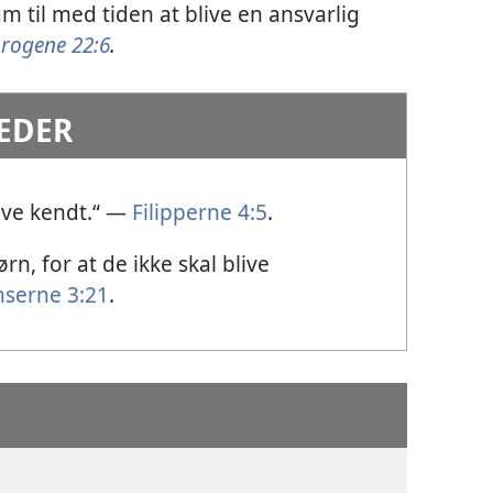
 til med tiden at blive en ansvarlig
rogene 22:6
.
TEDER
live kendt.“ —
Filipperne 4:5
.
rn, for at de ikke skal blive
nserne 3:21
.