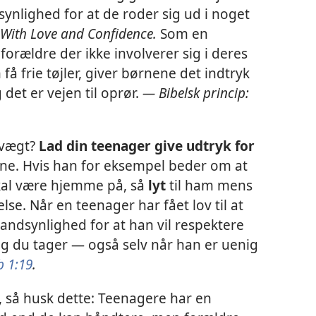
ynlighed for at de roder sig ud i noget
 With Love and Confidence.
Som en
forældre der ikke involverer sig i deres
få frie tøjler, giver børnene det indtryk
det er vejen til oprør.
— Bibelsk princip:
evægt?
Lad din teenager give udtryk for
e. Hvis han for eksempel beder om at
skal være hjemme på, så
lyt
til ham mens
. Når en teenager har fået lov til at
sandsynlighed for at han vil respektere
ing du tager — også selv når han er uenig
b 1:19
.
, så husk dette: Teenagere har en