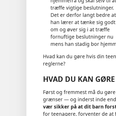
hjemmefra og skal selv til a
træffe vigtige beslutninger.
Det er derfor langt bedre at
han lærer at tænke sig godt
om og øver sig i at træffe
fornuftige beslutninger nu
mens han stadig bor hjemm
Hvad kan du gøre hvis din teena
reglerne?
HVAD DU KAN GØRE
Først og fremmest må du gøre d
grænser — og inderst inde en
vær sikker på at dit barn fors
for teenagere, forventer de at