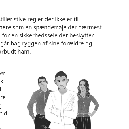
ller stive regler der ikke er til
e mere som en spændetrøje der nærmest
 for en sikkerhedssele der beskytter
n går bag ryggen af sine forældre og
orbudt ham.
ger
ok
i
ere
g.
tid