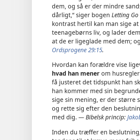
dem, og så er der mindre sands
dårligt,“ siger bogen
Letting Go
kontrast hertil kan man sige at 
teenagebørns liv, og lader dem 
at de er ligeglade med dem; og 
Ordsprogene 29:15
.
Hvordan kan forældre vise lig
hvad han mener
om husreglern
få justeret det tidspunkt han 
han kommer med sin begrundelse
sige sin mening, er der større 
og rette sig efter den beslutn
med dig.
— Bibelsk princip:
Jako
Inden du træffer en beslutning