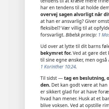
tendens til at kræve mere fri
har en tendens til at holde de
overvej sagen alvorligt når d
at han er ansvarlig? Giver om
fleksibel? Vær villig til at opfy
forsvarligt.
Bibelsk princip:
1 Mo
Ud over at lytte til dit barns fø
bekymret for.
Ved at gøre det 
til sine egne ønsker, men også
1 Korinther 10:24
.
Til sidst —
tag en beslutning, o
den.
Det kan godt være at han 
er sikkert glad for at have foræ
hvad han mener. Husk at et barn
blive voksen. Ved at opstille r