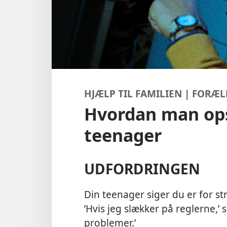
HJÆLP TIL FAMILIEN | FORÆ
Hvordan man opst
teenager
UDFORDRINGEN
Din teenager siger du er for s
’Hvis jeg slækker på reglerne,’ si
problemer.’