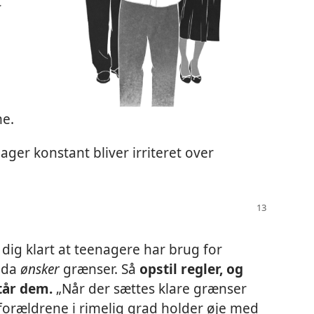
t
e.
ger konstant bliver irriteret over
ig klart at teenagere har brug for
dda
ønsker
grænser. Så
opstil regler, og
tår dem.
„Når der sættes klare grænser
 forældrene i rimelig grad holder øje med