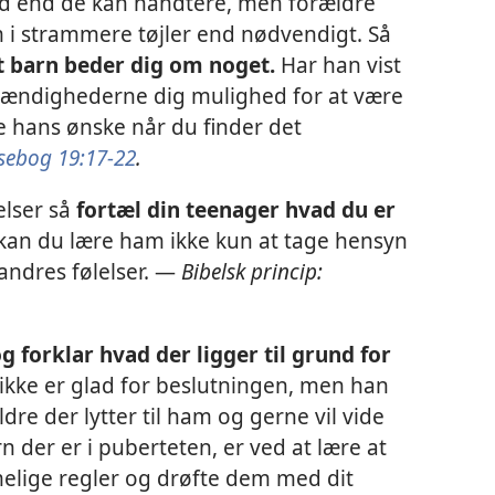
hed end de kan håndtere, men forældre
m i strammere tøjler end nødvendigt. Så
it barn beder dig om noget.
Har han vist
stændighederne dig mulighed for at være
lde hans ønske når du finder det
sebog 19:17-22
.
lelser så
fortæl din teenager hvad du er
kan du lære ham ikke kun at tage hensyn
 andres følelser. —
Bibelsk princip:
g forklar hvad der ligger til grund for
ikke er glad for beslutningen, men han
ldre der lytter til ham og gerne vil vide
 der er i puberteten, er ved at lære at
imelige regler og drøfte dem med dit