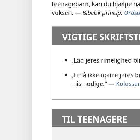
teenagebarn, kan du hjælpe ham
voksen. —
Bibelsk princip:
Ordsp
VIGTIGE SKRIFTS
„Lad jeres rimelighed b
„I må ikke opirre jeres bø
mismodige.“ —
Kolosse
TIL TEENAGERE