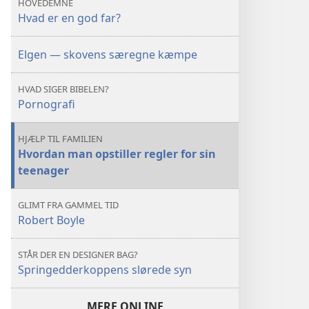
HOVEDEMNE
en
en
Hvad er en god far?
god
god
far?
far?
Elgen — skovens særegne kæmpe
HVAD SIGER BIBELEN?
Pornografi
HJÆLP TIL FAMILIEN
Hvordan man opstiller regler for sin
teenager
GLIMT FRA GAMMEL TID
Robert Boyle
STÅR DER EN DESIGNER BAG?
Springedderkoppens slørede syn
MERE ONLINE