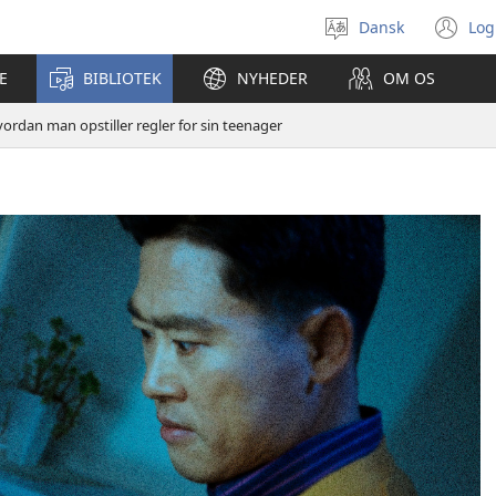
Dansk
Log
Vælg
(å
sprog
ny
E
BIBLIOTEK
NYHEDER
OM OS
vi
ordan man opstiller regler for sin teenager