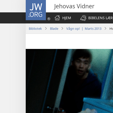
JW.ORG
Jehovas Vidner
HJEM
BIBELENS LÆR
Bibliotek
Blade
Vågn op! | Marts 2013
Hv