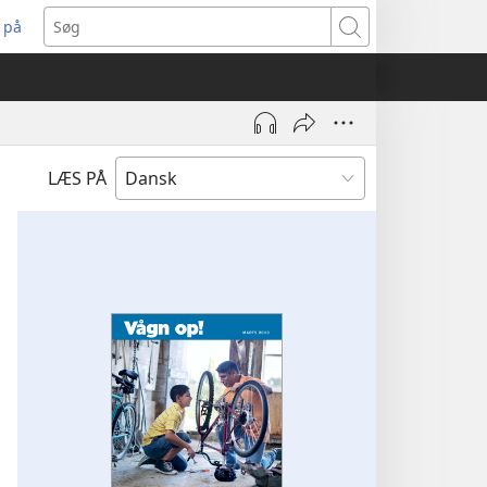
 på
bner
Søg
t
ndue)
LÆS PÅ