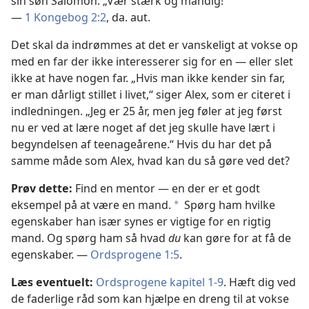
sin søn Salomon: „Vær stærk og mandig!“
—
1 Kongebog 2:2
, da. aut.
Det skal da indrømmes at det er vanskeligt at vokse op
med en far der ikke interesserer sig for en — eller slet
ikke at have nogen far. „Hvis man ikke kender sin far,
er man dårligt stillet i
livet,“ siger Alex, som er citeret i
indledningen. „Jeg er 25 år, men jeg føler at jeg først
nu er ved at lære noget af det jeg skulle have lært i
begyndelsen af teenageårene.“ Hvis du har det på
samme måde som Alex, hvad kan du så gøre ved det?
Prøv dette:
Find en mentor — en der er et godt
eksempel på at være en mand.
Spørg ham hvilke
*
egenskaber han især synes er vigtige for en rigtig
mand. Og spørg ham så hvad
du
kan gøre for at få de
egenskaber. —
Ordsprogene 1:5
.
Læs eventuelt:
Ordsprogene kapitel 1-9
. Hæft dig ved
de faderlige råd som kan hjælpe en dreng til at vokse