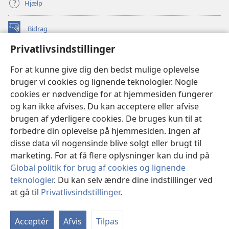
Hjælp
Bidrag
(åbner
nyt
Privatlivsindstillinger
vindue)
Watchtower ONLINE LIBRARY™
(åbner
For at kunne give dig den bedst mulige oplevelse
nyt
®
JW Hub
bruger vi cookies og lignende teknologier. Nogle
vindue)
(åbner
cookies er nødvendige for at hjemmesiden fungerer
nyt
®
JW Library
vindue)
og kan ikke afvises. Du kan acceptere eller afvise
brugen af yderligere cookies. De bruges kun til at
Watchtower Library
forbedre din oplevelse på hjemmesiden. Ingen af
disse data vil nogensinde blive solgt eller brugt til
marketing. For at få flere oplysninger kan du ind på
Global politik for brug af cookies og lignende
Copyright
© 2026 Watch Tower Bible and Tract Society of Pennsylvania.
teknologier
. Du kan selv ændre dine indstillinger ved
ANVENDELSESVILKÅR
|
PRIVATLIVSPOLITIK
|
at gå til
Privatlivsindstillinger
.
Vi
PRIVATLIVSINDSTILLINGER
in
Acceptér
Afvis
Tilpas