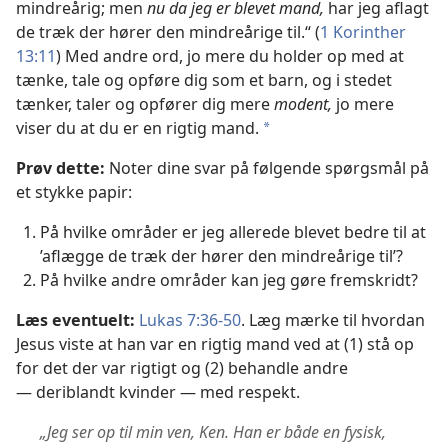
mindreårig; men
nu da jeg er blevet mand,
har jeg aflagt
de træk der hører den mindreårige til.“ (
1 Korinther
13:11
) Med andre ord, jo mere du holder op med at
tænke, tale og opføre
dig som et barn, og i stedet
tænker, taler og opfører dig mere
modent,
jo mere
viser du at du er en rigtig mand.
*
Prøv dette:
Noter dine svar på følgende spørgsmål på
et stykke papir:
På hvilke områder er jeg allerede blevet bedre til at
’aflægge de træk der hører den mindreårige til’?
På hvilke andre områder kan jeg gøre fremskridt?
Læs eventuelt:
Lukas 7:36-50
. Læg mærke til hvordan
Jesus viste at han var en rigtig mand ved at (1) stå op
for det der var rigtigt og (2) behandle andre
— deriblandt kvinder — med respekt.
„Jeg ser op til min ven, Ken. Han er både en fysisk,