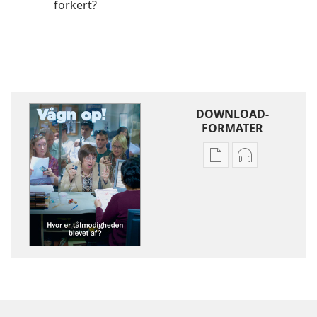
forkert?
DOWNLOAD-
FORMATER
Indstillinger
Indstillinger
for
for
download
download
af
af
publikationer
lydindspilnin
VÅGN
VÅGN
OP!
OP!
Hvor
Hvor
er
er
tålmodigheden
tålmodighed