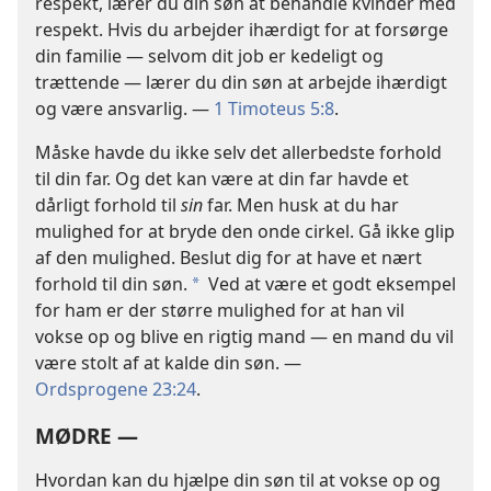
respekt, lærer du din søn at behandle kvinder med
respekt. Hvis du arbejder ihærdigt for at forsørge
din familie — selvom dit job er kedeligt og
trættende — lærer du din søn at arbejde ihærdigt
og være ansvarlig. —
1 Timoteus 5:8
.
Måske havde du ikke selv det allerbedste forhold
til din far. Og det kan være at din far havde et
dårligt forhold til
sin
far. Men husk at du har
mulighed for at bryde den onde cirkel. Gå ikke glip
af den mulighed. Beslut dig for at have et nært
forhold til din søn.
Ved at være et godt eksempel
*
for ham er der større mulighed for at han vil
vokse op og blive en rigtig mand — en mand du vil
være stolt af at kalde din søn. —
Ordsprogene 23:24
.
MØDRE —
Hvordan kan du hjælpe din søn til at vokse op og