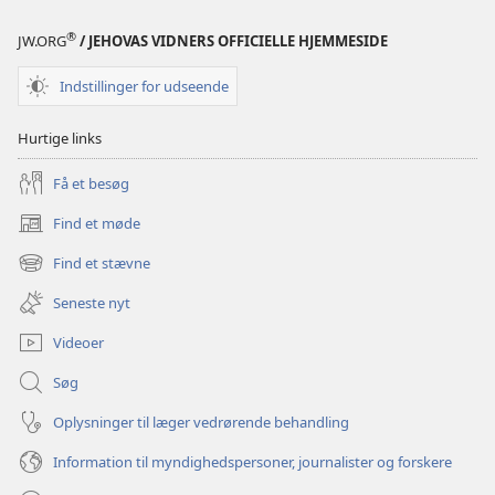
blevet
blevet
®
JW.ORG
/ JEHOVAS VIDNERS OFFICIELLE HJEMMESIDE
af?
af?
Indstillinger for udseende
Hurtige links
Få et besøg
Find et møde
(åbner
nyt
Find et stævne
(åbner
vindue)
nyt
Seneste nyt
vindue)
Videoer
Søg
Oplysninger til læger vedrørende behandling
Information til myndighedspersoner, journalister og forskere