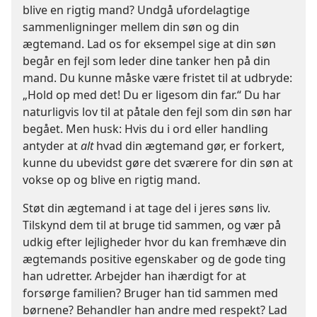
blive en rigtig mand? Undgå ufordelagtige
sammenligninger mellem din søn og din
ægtemand. Lad os for eksempel sige at din søn
begår en fejl som leder dine tanker hen på din
mand. Du kunne måske være fristet til at udbryde:
„Hold op med det! Du er ligesom din far.“ Du har
naturligvis lov til at påtale den fejl som din søn har
begået. Men husk: Hvis du i ord eller handling
antyder at
alt
hvad din ægtemand gør, er forkert,
kunne du ubevidst gøre det sværere for din søn at
vokse op og blive en rigtig mand.
Støt din ægtemand i at tage del i jeres søns liv.
Tilskynd dem til at bruge tid sammen, og vær på
udkig efter lejligheder hvor du kan fremhæve din
ægtemands positive egenskaber og de gode ting
han udretter. Arbejder han ihærdigt for at
forsørge familien? Bruger han tid sammen med
børnene? Behandler han andre med respekt? Lad