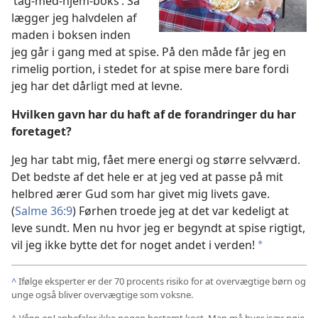
’tag-med-hjem-boks’. Så
lægger jeg halvdelen af
maden i boksen inden
jeg går i gang med at spise. På den måde får jeg en
rimelig portion, i stedet for at spise mere bare fordi
jeg har det dårligt med at levne.
Hvilken gavn har du haft af de forandringer du har
foretaget?
Jeg har tabt mig, fået mere energi og større selvværd.
Det bedste af det hele er at jeg ved at passe på mit
helbred ærer Gud som har givet mig livets gave.
(
Salme 36:9
) Førhen troede jeg at det var kedeligt at
leve sundt. Men nu hvor jeg er begyndt at spise rigtigt,
vil jeg ikke bytte det for noget andet i verden!
*
^
Ifølge eksperter er der 70 procents risiko for at overvægtige børn og
unge også bliver overvægtige som voksne.
^
Vågn op!
anbefaler ikke nogen bestemt kost. Man må hver især nøje