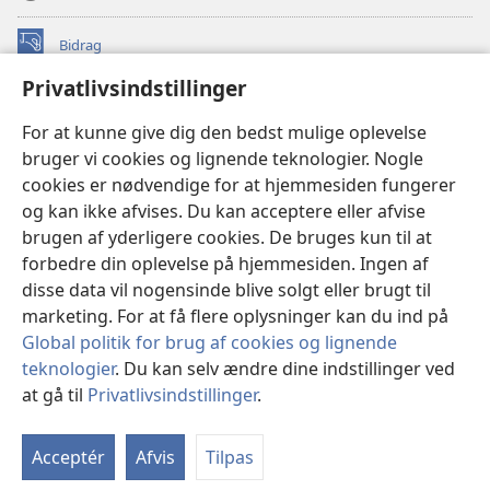
Bidrag
(åbner
nyt
Privatlivsindstillinger
vindue)
Watchtower ONLINE LIBRARY™
(åbner
For at kunne give dig den bedst mulige oplevelse
nyt
®
JW Hub
bruger vi cookies og lignende teknologier. Nogle
vindue)
(åbner
cookies er nødvendige for at hjemmesiden fungerer
nyt
®
JW Library
vindue)
og kan ikke afvises. Du kan acceptere eller afvise
brugen af yderligere cookies. De bruges kun til at
Watchtower Library
forbedre din oplevelse på hjemmesiden. Ingen af
disse data vil nogensinde blive solgt eller brugt til
marketing. For at få flere oplysninger kan du ind på
Global politik for brug af cookies og lignende
Copyright
© 2026 Watch Tower Bible and Tract Society of Pennsylvania.
teknologier
. Du kan selv ændre dine indstillinger ved
ANVENDELSESVILKÅR
|
PRIVATLIVSPOLITIK
|
at gå til
Privatlivsindstillinger
.
Vi
PRIVATLIVSINDSTILLINGER
in
Acceptér
Afvis
Tilpas