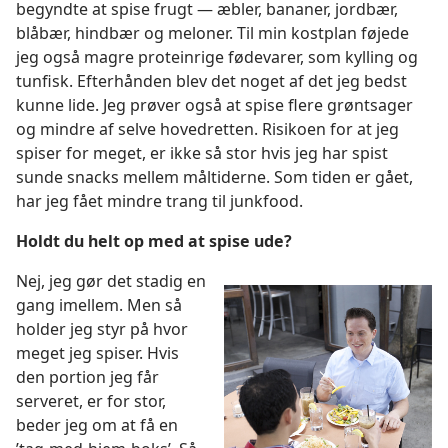
begyndte at spise frugt — æbler, bananer, jordbær,
blåbær, hindbær og meloner. Til min kostplan føjede
jeg også magre proteinrige fødevarer, som kylling og
tunfisk. Efterhånden blev det noget af det jeg bedst
kunne lide. Jeg prøver også at spise flere grøntsager
og mindre af selve hovedretten. Risikoen for at jeg
spiser for meget, er ikke så stor hvis jeg har spist
sunde snacks mellem måltiderne. Som tiden er gået,
har jeg fået mindre trang til junkfood.
Holdt du helt op med at spise ude?
Nej, jeg gør det stadig en
gang imellem. Men så
holder jeg styr på hvor
meget jeg spiser. Hvis
den portion jeg får
serveret, er for stor,
beder jeg om at få en