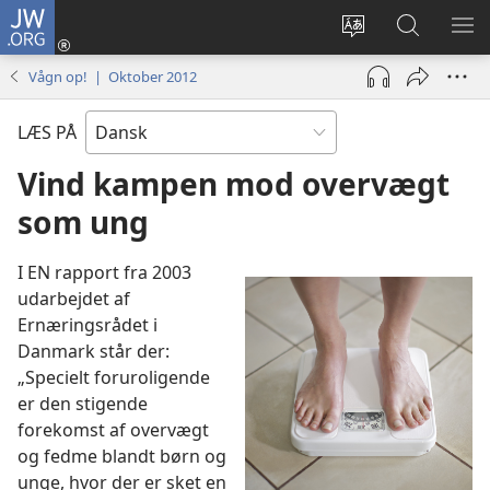
JW.ORG
Log
på
Vælg
Søg
VIS
(åbner
sprog
på
ME
Vågn op! | Oktober 2012
nyt
JW.ORG
vindue)
LÆS PÅ
Vind kampen mod overvægt
som ung
I EN rapport fra 2003
udarbejdet af
Ernæringsrådet i
Danmark står der:
„Specielt foruroligende
er den stigende
forekomst af overvægt
og fedme blandt børn og
unge, hvor der er sket en