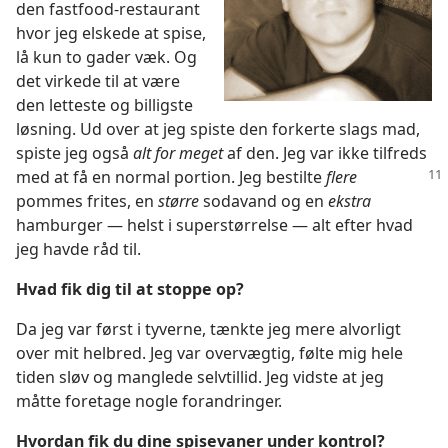
den fastfood-restaurant
hvor jeg elskede at spise,
lå kun to gader væk. Og
det virkede til at være
den letteste og billigste
løsning. Ud over at jeg spiste den forkerte slags mad,
spiste jeg også
alt for meget
af den. Jeg var ikke tilfreds
med
at få en normal portion. Jeg bestilte
flere
pommes frites, en
større
sodavand og en
ekstra
hamburger — helst i superstørrelse — alt efter hvad
jeg havde råd til.
Hvad fik dig til at stoppe op?
Da jeg var først i tyverne, tænkte jeg mere alvorligt
over mit helbred. Jeg var overvægtig, følte mig hele
tiden sløv og manglede selvtillid. Jeg vidste at jeg
måtte foretage nogle forandringer.
Hvordan fik du dine spisevaner under kontrol?