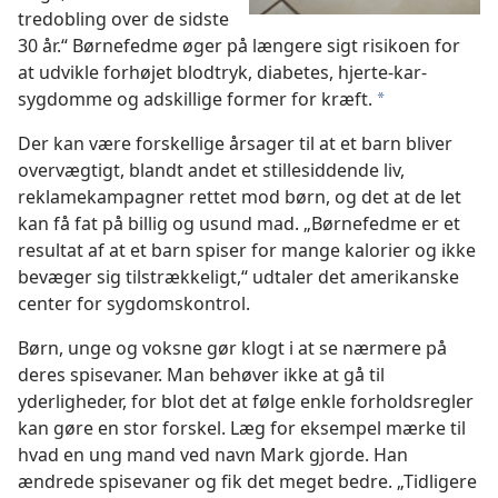
tredobling over de sidste
30 år.“ Børnefedme øger på længere sigt risikoen for
at udvikle forhøjet blodtryk, diabetes, hjerte-kar-
sygdomme og adskillige former for kræft.
*
Der kan være forskellige årsager til at et barn bliver
overvægtigt, blandt andet et stillesiddende liv,
reklamekampagner rettet mod børn, og det at de let
kan få fat på billig og usund mad. „Børnefedme er et
resultat af at et barn spiser for mange kalorier og ikke
bevæger sig tilstrækkeligt,“ udtaler det amerikanske
center for sygdomskontrol.
Børn, unge og voksne gør klogt i at se nærmere på
deres spisevaner. Man behøver ikke at gå til
yderligheder, for blot det at følge enkle forholdsregler
kan gøre en stor forskel. Læg for eksempel mærke til
hvad en ung mand ved navn Mark gjorde. Han
ændrede spisevaner og fik det meget bedre. „Tidligere