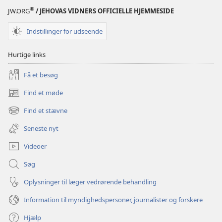
klare
klare
®
JW.ORG
/ JEHOVAS VIDNERS OFFICIELLE HJEMMESIDE
dig
dig
godt
godt
Indstillinger for udseende
i
i
skolen
skolen
Hurtige links
Få et besøg
Find et møde
(åbner
nyt
Find et stævne
(åbner
vindue)
nyt
Seneste nyt
vindue)
Videoer
Søg
Oplysninger til læger vedrørende behandling
Information til myndighedspersoner, journalister og forskere
Hjælp