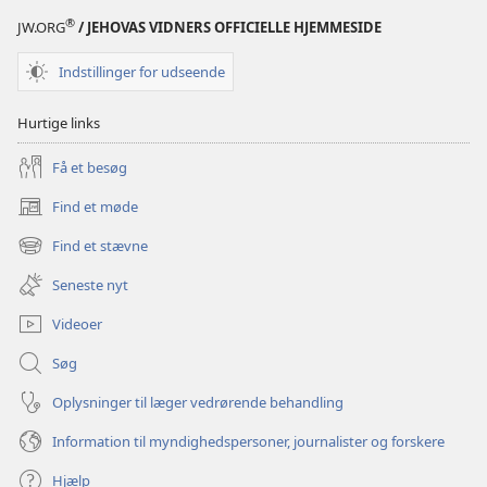
®
JW.ORG
/ JEHOVAS VIDNERS OFFICIELLE HJEMMESIDE
Indstillinger for udseende
Hurtige links
Få et besøg
Find et møde
(åbner
nyt
Find et stævne
(åbner
vindue)
nyt
Seneste nyt
vindue)
Videoer
Søg
Oplysninger til læger vedrørende behandling
Information til myndighedspersoner, journalister og forskere
Hjælp