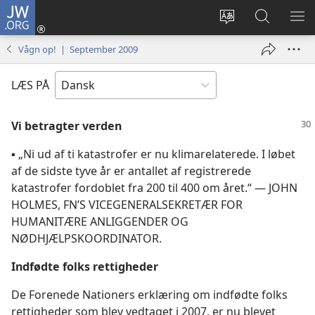
JW.ORG
Log
på
Vælg
Søg
VIS
(åbner
sprog
på
ME
Vågn op! | September 2009
nyt
JW.ORG
vindue)
LÆS PÅ
Vi betragter verden
▪
„Ni ud af ti katastrofer er nu klimarelaterede. I løbet
af de sidste tyve år er antallet af registrerede
katastrofer fordoblet fra 200 til 400 om året.“ — JOHN
HOLMES, FN’S VICEGENERALSEKRETÆR FOR
HUMANITÆRE ANLIGGENDER OG
NØDHJÆLPSKOORDINATOR.
Indfødte folks rettigheder
De Forenede Nationers erklæring om indfødte folks
rettigheder som blev vedtaget i 2007, er nu blevet