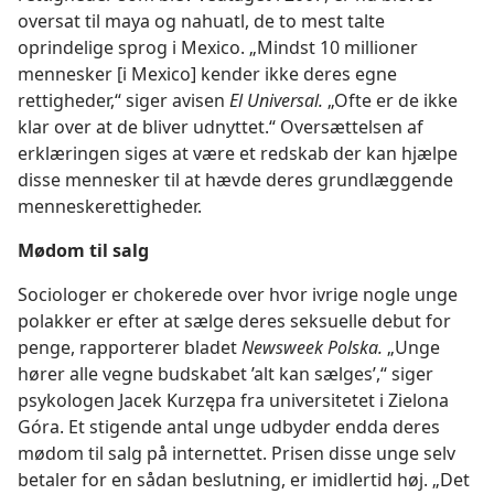
oversat til maya og nahuatl, de to mest talte
oprindelige sprog i Mexico. „Mindst 10 millioner
mennesker [i Mexico] kender ikke deres egne
rettigheder,“ siger avisen
El Universal.
„Ofte er de ikke
klar over at de bliver udnyttet.“ Oversættelsen af
erklæringen siges at være et redskab der kan hjælpe
disse mennesker til at hævde deres grundlæggende
menneskerettigheder.
Mødom til salg
Sociologer er chokerede over hvor ivrige nogle unge
polakker er efter at sælge deres seksuelle debut for
penge, rapporterer bladet
Newsweek Polska.
„Unge
hører alle vegne budskabet ’alt kan sælges’,“ siger
psykologen Jacek Kurzępa fra universitetet i Zielona
Góra. Et stigende antal unge udbyder endda deres
mødom til salg på internettet. Prisen disse unge selv
betaler for en sådan beslutning, er imidlertid høj. „Det