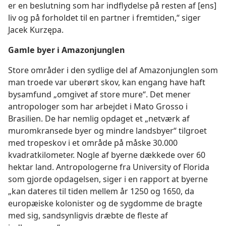
er en beslutning som har indflydelse på resten af [ens]
liv og på forholdet til en partner i fremtiden,“ siger
Jacek Kurzępa.
Gamle byer i Amazonjunglen
Store områder i den sydlige del af Amazonjunglen som
man troede var uberørt skov, kan engang have haft
bysamfund „omgivet af store mure“. Det mener
antropologer som har arbejdet i Mato Grosso i
Brasilien. De har nemlig opdaget et „netværk af
muromkransede byer og mindre landsbyer“ tilgroet
med tropeskov i et område på måske 30.000
kvadratkilometer. Nogle af byerne dækkede over 60
hektar land. Antropologerne fra University of Florida
som gjorde opdagelsen, siger i en rapport at byerne
„kan dateres til tiden mellem år 1250 og 1650, da
europæiske kolonister og de sygdomme de bragte
med sig, sandsynligvis dræbte de fleste af