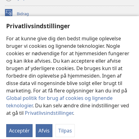
Bidrag
(åbner
nyt
Privatlivsindstillinger
vindue)
Watchtower ONLINE LIBRARY™
(åbner
For at kunne give dig den bedst mulige oplevelse
nyt
®
JW Hub
bruger vi cookies og lignende teknologier. Nogle
vindue)
(åbner
cookies er nødvendige for at hjemmesiden fungerer
nyt
®
JW Library
vindue)
og kan ikke afvises. Du kan acceptere eller afvise
brugen af yderligere cookies. De bruges kun til at
Watchtower Library
forbedre din oplevelse på hjemmesiden. Ingen af
disse data vil nogensinde blive solgt eller brugt til
marketing. For at få flere oplysninger kan du ind på
Global politik for brug af cookies og lignende
Copyright
© 2026 Watch Tower Bible and Tract Society of Pennsylvania.
teknologier
. Du kan selv ændre dine indstillinger ved
ANVENDELSESVILKÅR
|
PRIVATLIVSPOLITIK
|
at gå til
Privatlivsindstillinger
.
Vi
PRIVATLIVSINDSTILLINGER
in
Acceptér
Afvis
Tilpas