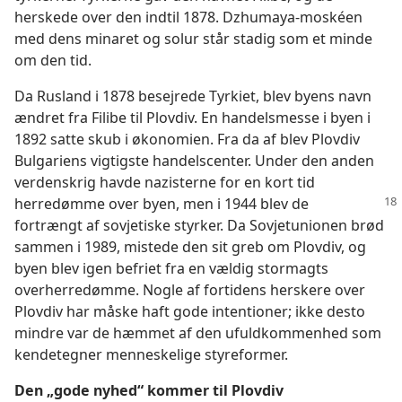
herskede over den indtil 1878. Dzhumaya-moskéen
med dens minaret og solur står stadig som et minde
om den tid.
Da Rusland i 1878 besejrede Tyrkiet, blev byens navn
ændret fra Filibe til Plovdiv. En handelsmesse i byen i
1892 satte skub i økonomien. Fra da af blev Plovdiv
Bulgariens vigtigste handelscenter. Under den anden
verdenskrig havde nazisterne for en kort tid
herredømme over byen, men i 1944 blev
de
fortrængt af sovjetiske styrker. Da Sovjetunionen brød
sammen i 1989, mistede den sit greb om Plovdiv, og
byen blev igen befriet fra en vældig stormagts
overherredømme. Nogle af fortidens herskere over
Plovdiv har måske haft gode intentioner; ikke desto
mindre var de hæmmet af den ufuldkommenhed som
kendetegner menneskelige styreformer.
Den „gode nyhed“ kommer til Plovdiv