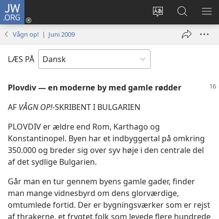
JW.ORG
Log
på
Vælg
Søg
VIS
(åbner
sprog
på
ME
Vågn op! | Juni 2009
nyt
JW.ORG
vindue)
LÆS PÅ
Plovdiv — en moderne by med gamle rødder
AF
VÅGN OP!-​
SKRIBENT I BULGARIEN
PLOVDIV er ældre end Rom, Karthago og
Konstantinopel. Byen har et indbyggertal på omkring
350.000 og breder sig over syv høje i den centrale del
af det sydlige Bulgarien.
Går man en tur gennem byens gamle gader, finder
man mange vidnesbyrd om dens glorværdige,
omtumlede fortid. Der er bygningsværker som er rejst
af thrakerne, et frygtet folk som levede flere hundrede