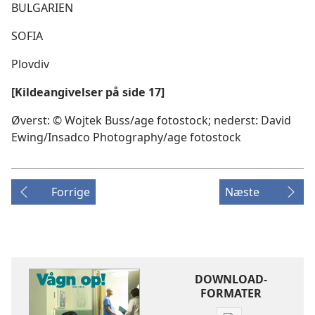
BULGARIEN
SOFIA
Plovdiv
[Kildeangivelser på side 17]
Øverst: © Wojtek Buss/age fotostock; nederst: David
Ewing/​Insadco Photography/​age fotostock
Forrige
Næste
DOWNLOAD-
FORMATER