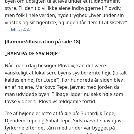
byen om udsigten til at leve under et fuldkomment
styre. Til den tid vil ikke alene indbyggerne i Plovdiv,
men folk i hele verden, nyde tryghed „hver under sin
vinstok og sit figentræ, og ingen får dem til at skælve“.
—
Mika 4:4
.
[Ramme/​illustration på side 18]
„BYEN PÅ DE SYV HØJE“
Når man i dag besøger Plovdiv, kan det være
vanskeligt at lokalisere byens syv berømte høje (lokalt
kaldes en høj for „tepe“). For hundrede år siden blev
en af højene, Markovo Tepe, jævnet med jorden da
man udvidede byen. Tilbage ligger nu seks høje som
tavse vidner til Plovdivs ældgamle fortid.
Tre af højene er lette at få øje på: Bunardjik Tepe,
Djendem Tepe og Sahat Tepe. Sidstnævnte navngav
tyrkerne efter det tårn med ur der var bygget på