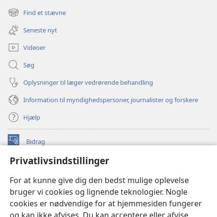
nyt
Find et stævne
(åbner
vindue)
nyt
Seneste nyt
vindue)
Videoer
Søg
Oplysninger til læger vedrørende behandling
Information til myndighedspersoner, journalister og forskere
Hjælp
Bidrag
(åbner
nyt
Privatlivsindstillinger
vindue)
Watchtower ONLINE LIBRARY™
(åbner
For at kunne give dig den bedst mulige oplevelse
nyt
®
JW Hub
bruger vi cookies og lignende teknologier. Nogle
vindue)
(åbner
cookies er nødvendige for at hjemmesiden fungerer
nyt
®
JW Library
vindue)
og kan ikke afvises. Du kan acceptere eller afvise