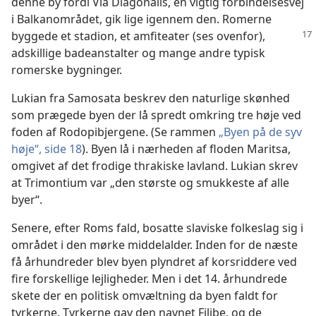
denne by fordi Via Diagonalis, en vigtig forbindelsesvej
i Balkanområdet, gik lige igennem den. Romerne
byggede et stadion,
et amfiteater (ses ovenfor),
adskillige badeanstalter og mange andre typisk
romerske bygninger.
Lukian fra Samosata beskrev den naturlige skønhed
som prægede byen der lå spredt omkring tre høje ved
foden af Rodopibjergene. (Se rammen
„Byen på de syv
høje“, side 18
). Byen lå i nærheden af floden Maritsa,
omgivet af det frodige thrakiske lavland. Lukian skrev
at Trimontium var „den største og smukkeste af alle
byer“.
Senere, efter Roms fald, bosatte slaviske folkeslag sig i
området i den mørke middelalder. Inden for de næste
få århundreder blev byen plyndret af korsriddere ved
fire forskellige lejligheder. Men i det 14. århundrede
skete der en politisk omvæltning da byen faldt for
tyrkerne. Tyrkerne gav den navnet Filibe, og de