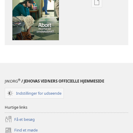
Indstillinger
for
download
af
publikationer
VÅGN
OP!
Juni
2009
®
JW.ORG
/ JEHOVAS VIDNERS OFFICIELLE HJEMMESIDE
Indstillinger for udseende
Hurtige links
Få et besøg
Find et møde
(åbner