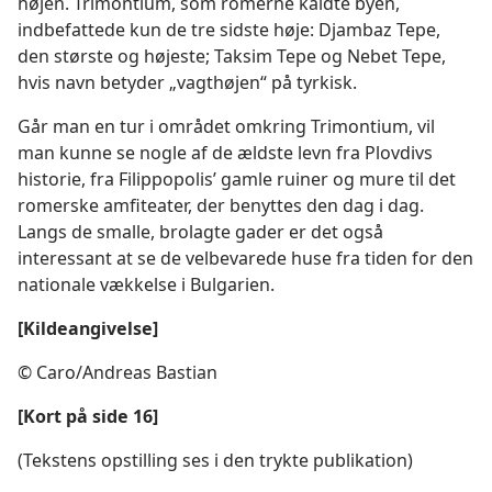
højen. Trimontium, som romerne kaldte byen,
indbefattede kun de tre sidste høje: Djambaz Tepe,
den største og højeste; Taksim Tepe og Nebet Tepe,
hvis navn betyder „vagthøjen“ på tyrkisk.
Går man en tur i området omkring Trimontium, vil
man kunne se nogle af de ældste levn fra Plovdivs
historie, fra Filippopolis’ gamle ruiner og mure til det
romerske amfiteater, der benyttes den dag i dag.
Langs de smalle, brolagte gader er det også
interessant at se de velbevarede huse fra tiden for den
nationale vækkelse i Bulgarien.
[Kildeangivelse]
© Caro/​Andreas Bastian
[Kort på side 16]
(Tekstens opstilling ses i den trykte publikation)