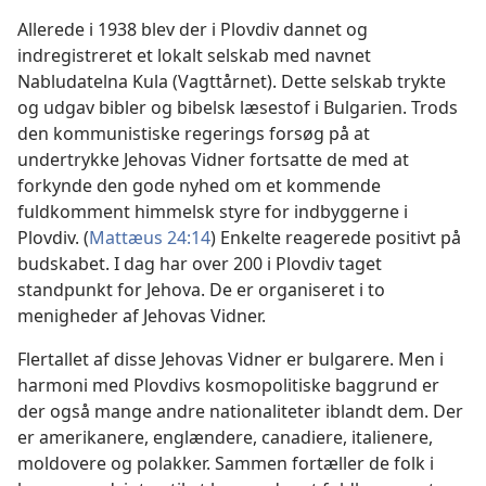
Allerede i 1938 blev der i Plovdiv dannet og
indregistreret et lokalt selskab med navnet
Nabludatelna Kula (Vagttårnet). Dette selskab trykte
og udgav bibler og bibelsk læsestof i Bulgarien. Trods
den kommunistiske regerings forsøg på at
undertrykke Jehovas Vidner fortsatte de med at
forkynde den gode nyhed om et kommende
fuldkomment himmelsk styre for indbyggerne i
Plovdiv. (
Mattæus 24:14
) Enkelte reagerede positivt på
budskabet. I dag har over 200 i Plovdiv taget
standpunkt for Jehova. De er organiseret i to
menigheder af Jehovas Vidner.
Flertallet af disse Jehovas Vidner er bulgarere. Men i
harmoni med Plovdivs kosmopolitiske baggrund er
der også mange andre nationaliteter iblandt dem. Der
er amerikanere, englændere, canadiere, italienere,
moldovere og polakker. Sammen fortæller de folk i