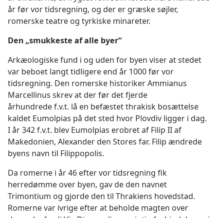
år før vor tidsregning, og der er græske søjler,
romerske teatre og tyrkiske minareter.
Den „smukkeste af alle byer“
Arkæologiske fund i og uden for byen viser at stedet
var beboet langt tidligere end år 1000 før vor
tidsregning. Den romerske historiker Ammianus
Marcellinus skrev at der før det fjerde
århundrede f.v.t. lå en befæstet thrakisk bosættelse
kaldet Eumolpias på det sted hvor Plovdiv ligger i dag.
I år 342 f.v.t. blev Eumolpias erobret af Filip II af
Makedonien, Alexander den Stores far. Filip ændrede
byens navn til Filippopolis.
Da romerne i år 46 efter vor tidsregning fik
herredømme over byen, gav de den navnet
Trimontium og gjorde den til Thrakiens hovedstad.
Romerne var ivrige efter at beholde magten over