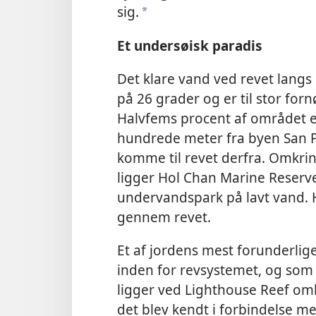
sig.
*
Et undersøisk paradis
Det klare vand ved revet lang
på 26 grader og er til stor fornø
Halvfems procent af området e
hundrede meter fra byen San P
komme til revet derfra. Omkrin
ligger Hol Chan Marine Reserv
undervandspark på lavt vand. H
gennem revet.
Et af jordens mest forunderlig
inden for revsystemet, og som 
ligger ved Lighthouse Reef omk
det blev kendt i forbindelse 