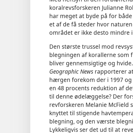
koralrevsforskeren Julianne Ro
har meget at byde på for både 
et af de få steder hvor naturen
området er ikke desto mindre i 
Den største trussel mod revsys
blegningen af korallerne som f
bliver gennemsigtige og hvide
Geographic News
rapporterer a
hærgen forekom der i 1997 og 
en 48 procents reduktion af d
til denne ødelæggelse? Der for
revforskeren Melanie McField si
knyttet til stigende havtemperat
blegning, og den værste blegni
Lykkeligvis ser det ud til at r