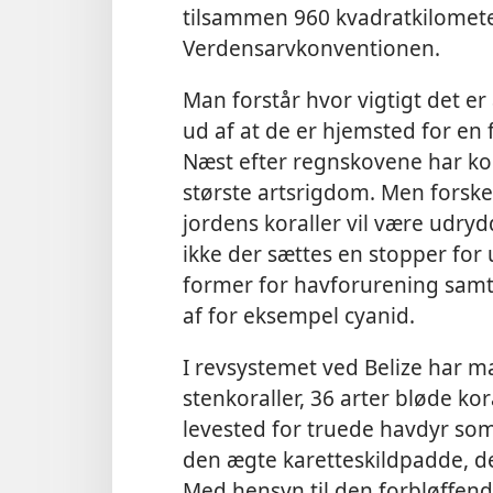
tilsammen 960 kvadratkilomete
Verdensarvkonventionen.
Man forstår hvor vigtigt det er
ud af at de er hjemsted for en f
Næst efter regnskovene har ko
største artsrigdom. Men forske
jordens koraller vil være udryd
ikke der sættes en stopper for
former for havforurening sam
af for eksempel cyanid.
I revsystemet ved Belize har ma
stenkoraller, 36 arter bløde kor
levested for truede havdyr so
den ægte karetteskildpadde, de
Med hensyn til den forbløffende