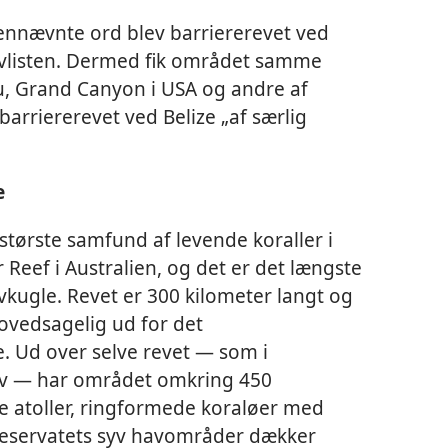
nævnte ord blev barriererevet ved
sarvlisten. Dermed fik området samme
u, Grand Canyon i USA og andre af
arriererevet ved Belize „af særlig
e
 største samfund af levende koraller i
 Reef i Australien, og det er det længste
vkugle. Revet er 300 kilometer langt og
ovedsagelig ud for det
. Ud over selve revet — som i
rev — har området omkring 450
re atoller, ringformede koraløer med
Reservatets syv havområder dækker