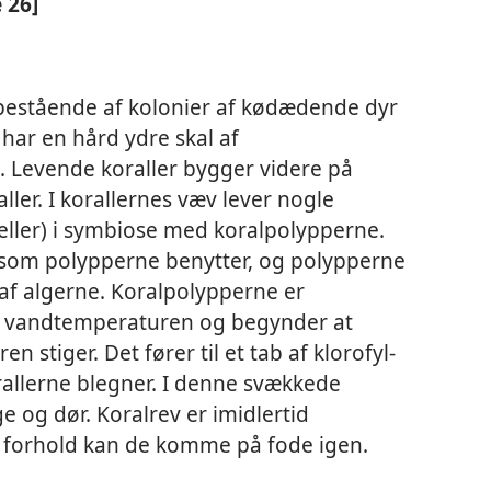
 26]
 bestående af kolonier af kødædende dyr
 har en hård ydre skal af
n. Levende koraller bygger videre på
ller. I korallernes væv lever nogle
eller) i symbiose med koralpolypperne.
g som polypperne benytter, og polypperne
af algerne. Koralpolypperne er
i vandtemperaturen og begynder at
 stiger. Det fører til et tab af klorofyl-
rallerne blegner. I denne svækkede
ge og dør. Koralrev er imidlertid
 forhold kan de komme på fode igen.