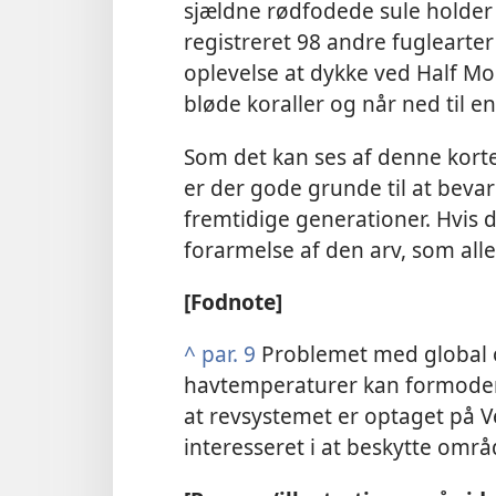
sjældne rødfodede sule holder 
registreret 98 andre fuglearte
oplevelse at dykke ved Half M
bløde koraller og når ned til e
Som det kan ses af denne korte 
er der gode grunde til at bevar
fremtidige generationer. Hvis d
forarmelse af den arv, som all
[Fodnote]
^
par. 9
Problemet med global 
havtemperaturer kan formodentl
at revsystemet er optaget på Ve
interesseret i at beskytte områ