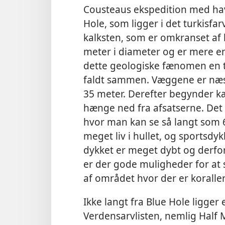
Cousteaus ekspedition med ha
Hole, som ligger i det turkisfar
kalksten, som er omkranset af l
meter i diameter og er mere en
dette geologiske fænomen en t
faldt sammen. Væggene er næst
35 meter. Derefter begynder 
hænge ned fra afsatserne. De
hvor man kan se så langt som 60
meget liv i hullet, og sports
dykket er meget dybt og derfor
er der gode muligheder for at s
af området hvor der er koraller
Ikke langt fra Blue Hole ligger
Verdensarvlisten, nemlig Half M