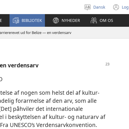
Dansk
Log
Vælg
(å
sprog
ny
E
BIBLIOTEK
NYHEDER
OM OS
vi
arriererevet ud for Belize — en verdensarv
 en verdensarv
O
ttelse af nogen som helst del af kultur-
elig forarmelse af den arv, som alle
 [Det] påhviler det internationale
 i beskyttelsen af kultur- og naturarv af
— Fra UNESCO’s Verdensarvkonvention.