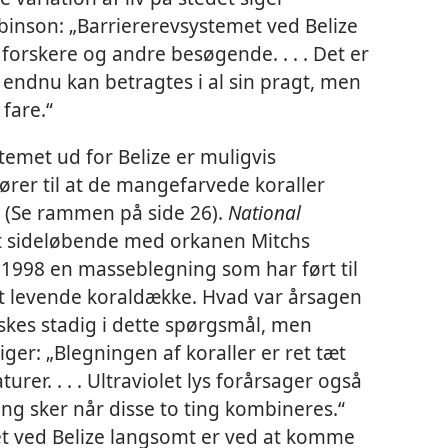
binson: „Barriererevsystemet ved Belize
forskere og andre besøgende. . . . Det er
 endnu kan betragtes i al sin pragt, men
fare.“
temet ud for Belize er muligvis
ører til at de mangefarvede koraller
. (Se rammen på side 26).
National
t sideløbende med orkanen Mitchs
1998 en masseblegning som har ført til
et levende koraldække. Hvad var årsagen
skes stadig i dette spørgsmål, men
ger: „Blegningen af koraller er ret tæt
urer. . . . Ultraviolet lys forårsager også
ng sker når disse to ting kombineres.“
evet ved Belize langsomt er ved at komme