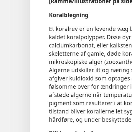
[Ramme/​illustrationer på side
Koralblegning
Et koralrev er en levende væg
kaldet koralpolypper. Disse dyr
calciumkarbonat, eller kalkste
skeletterne af gamle, døde kora
mikroskopiske alger (zooxanth
Algerne udskiller ilt og nærin
afgiver kuldioxid som optages 
følsomme over for ændringer 
afstøde algerne når temperaturen
pigment som resulterer i at ko
tilstand bliver korallerne let sy
hårdføre, og under beskyttede