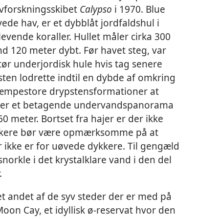
vforskningsskibet
Calypso
i 1970. Blue
vede hav, er et dybblåt jordfaldshul i
evende koraller. Hullet måler cirka 300
d 120 meter dybt. Før havet steg, var
ør underjordisk hule hvis tag senere
en lodrette indtil en dybde af omkring
kæmpestore drypstensformationer at
t er et betagende undervandspanorama
 meter. Bortset fra hajer er der ikke
dykkere bør være opmærksomme på at
 ikke er for uøvede dykkere. Til gengæld
norkle i det krystalklare vand i den del
.
 et andet af de syv steder der er med på
oon Cay, et idyllisk ø-reservat hvor den