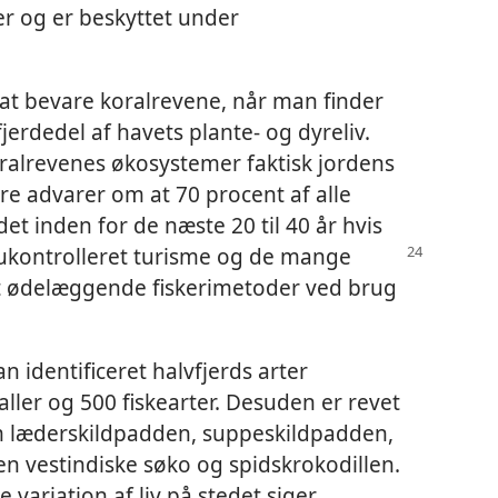
r og er beskyttet under
 at bevare koralrevene, når man finder
jerdedel af havets plante- og dyreliv.
ralrevenes økosystemer faktisk jordens
re advarer om at 70 procent af alle
det inden for de næste 20 til 40 år hvis
 ukontrolleret turisme og de mange
t ødelæggende fiskerimetoder ved brug
n identificeret halvfjerds arter
aller og 500 fiskearter. Desuden er revet
m læderskildpadden, suppeskildpadden,
n vestindiske søko og spidskrokodillen.
 variation af liv på stedet siger