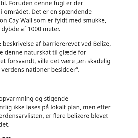
til. Foruden denne fugl er der
r i området. Det er en spændende
oon Cay Wall som er fyldt med smukke,
n dybde af 1000 meter.
beskrivelse af barriererevet ved Belize,
e denne naturskat til glæde for
et forsvandt, ville det være „en skadelig
e verdens nationer besidder“.
opvarmning og stigende
ig ikke løses på lokalt plan, men efter
rdensarvlisten, er flere belizere blevet
det.