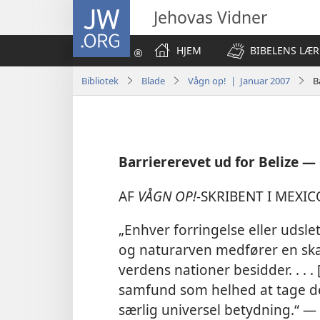
JW.ORG
Jehovas Vidner
HJEM
BIBELENS LÆR
Bibliotek
Blade
Vågn op! | Januar 2007
B
Barriererevet ud for Belize —
AF
VÅGN OP!-​
SKRIBENT I MEXIC
„Enhver forringelse eller udsle
og naturarven medfører en skad
verdens nationer besidder. . . .
samfund som helhed at tage del
særlig universel betydning.“ 