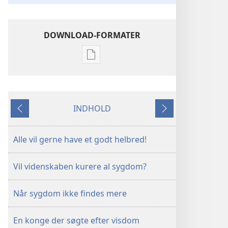
DOWNLOAD-FORMATER
Indstillinger
for
download
af
INDHOLD
publikationer
Forrige
Næste
VÅGN
OP!
Alle vil gerne have et godt helbred!
Januar
2007
Vil videnskaben kurere al sygdom?
Når sygdom ikke findes mere
En konge der søgte efter visdom