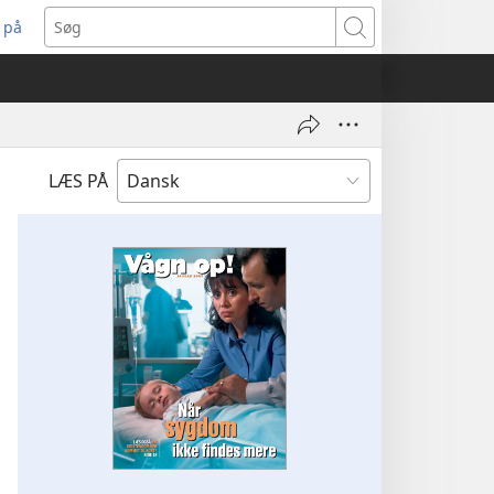
 på
bner
Søg
t
ndue)
LÆS PÅ