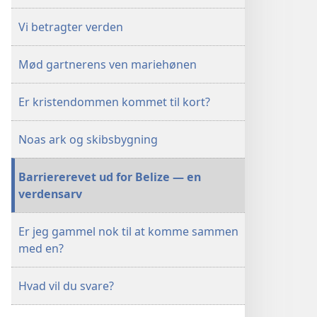
Vi betragter verden
Mød gartnerens ven mariehønen
Er kristendommen kommet til kort?
Noas ark og skibsbygning
Barriererevet ud for Belize — en
verdensarv
Er jeg gammel nok til at komme sammen
med en?
Hvad vil du svare?