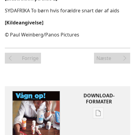
SYDAFRIKA To børn hvis forældre snart dør af aids
[Kildeangivelse]
© Paul Weinberg/​Panos Pictures
Forrige
Næste
DOWNLOAD-
FORMATER
Indstillinger
for
download