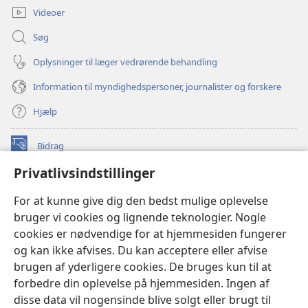
Videoer
Søg
Oplysninger til læger vedrørende behandling
Information til myndighedspersoner, journalister og forskere
Hjælp
Bidrag
(åbner
nyt
Privatlivsindstillinger
vindue)
Watchtower ONLINE LIBRARY™
(åbner
For at kunne give dig den bedst mulige oplevelse
nyt
®
JW Hub
bruger vi cookies og lignende teknologier. Nogle
vindue)
(åbner
cookies er nødvendige for at hjemmesiden fungerer
nyt
®
JW Library
vindue)
og kan ikke afvises. Du kan acceptere eller afvise
brugen af yderligere cookies. De bruges kun til at
Watchtower Library
forbedre din oplevelse på hjemmesiden. Ingen af
disse data vil nogensinde blive solgt eller brugt til