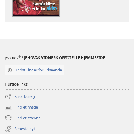
af
publikationer
VÅGN
OP!
22.
november
2004
®
JW.ORG
/ JEHOVAS VIDNERS OFFICIELLE HJEMMESIDE
Indstillinger for udseende
Hurtige links
Få et besøg
Find et møde
(åbner
nyt
Find et stævne
(åbner
vindue)
nyt
Seneste nyt
vindue)