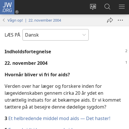
JW.ORG
Log
på
Vælg
Søg
VIS
(åbner
sprog
på
ME
Vågn op! | 22. november 2004
nyt
JW.ORG
vindue)
LÆS PÅ
Indholdsfortegnelse
22. november 2004
Hvornår bliver vi fri for aids?
Verden over har læger og forskere inden for
lægevidenskaben gennem cirka 20 år ydet en
utrættelig indsats for at bekæmpe aids. Er vi kommet
tættere på at besejre denne dødelige sygdom?
3
Et helbredende middel mod aids — Det haster!