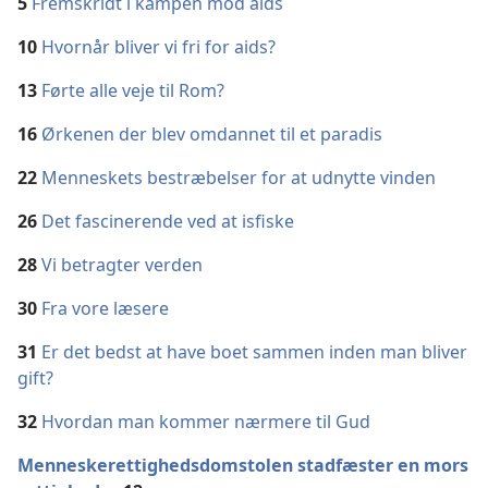
5
Fremskridt i kampen mod aids
10
Hvornår bliver vi fri for aids?
13
Førte alle veje til Rom?
16
Ørkenen der blev omdannet til et paradis
22
Menneskets bestræbelser for at udnytte vinden
26
Det fascinerende ved at isfiske
28
Vi betragter verden
30
Fra vore læsere
31
Er det bedst at have boet sammen inden man bliver
gift?
32
Hvordan man kommer nærmere til Gud
Menneskerettighedsdomstolen stadfæster en mors