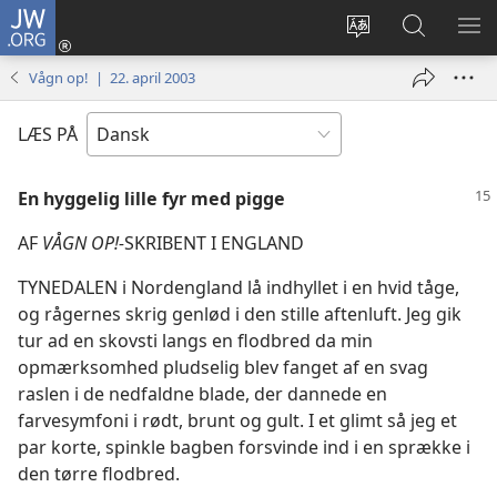
JW.ORG
Log
på
Vælg
Søg
VIS
(åbner
sprog
på
ME
Vågn op! | 22. april 2003
nyt
JW.ORG
vindue)
LÆS PÅ
En hyggelig lille fyr med pigge
AF
VÅGN OP!-
SKRIBENT I ENGLAND
TYNEDALEN i Nordengland lå indhyllet i en hvid tåge,
og rågernes skrig genlød i den stille aftenluft. Jeg gik
tur ad en skovsti langs en flodbred da min
opmærksomhed pludselig blev fanget af en svag
raslen i de nedfaldne blade, der dannede en
farvesymfoni i rødt, brunt og gult. I et glimt så jeg et
par korte, spinkle bagben forsvinde ind i en sprække i
den tørre flodbred.