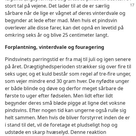
stort tal på vejene. Det lader til at de er særlig
sårbare når de lige er vågnet af deres vinterdvale og
begynder at lede efter mad. Men hvis et pindsvin
overlever alle disse farer, kan det opnå en levetid på
omkring seks år og blive 25 centimeter langt.
Forplantning, vinterdvale og fouragering
Pindsvinets parringstid er fra maj til juli og igen senere
på året. Drægtighedsperioden strækker sig over fire til
seks uger, og et kuld består som regel af tre-fire unger,
som vejer mindre end 30 gram hver. De nyfødte unger
er både blinde og døve og derfor meget sårbare de
første to uger efter fødselen. Men lidt efter lidt
begynder deres små bløde pigge at ligne det voksne
pindsvins. Efter nogen tid kan ungerne også rulle sig
helt sammen. Men hvis de bliver forstyrret inden de er
i stand til det, vil de foretage et pludseligt hop og
udstøde en skarp hvæselyd. Denne reaktion