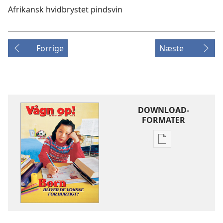
Afrikansk hvidbrystet pindsvin
Forrige
Næste
DOWNLOAD-
FORMATER
Indstillinger
for
download
af
publikationer
BLADE
22.