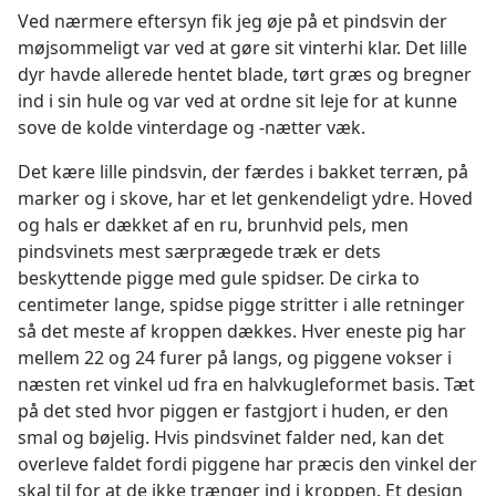
Ved nærmere eftersyn fik jeg øje på et pindsvin der
møjsommeligt var ved at gøre sit vinterhi klar. Det lille
dyr havde allerede hentet blade, tørt græs og bregner
ind i sin hule og var ved at ordne sit leje for at kunne
sove de kolde vinterdage og -nætter væk.
Det kære lille pindsvin, der færdes i bakket terræn, på
marker og i skove, har et let genkendeligt ydre. Hoved
og hals er dækket af en ru, brunhvid pels, men
pindsvinets mest særprægede træk er dets
beskyttende pigge med gule spidser. De cirka to
centimeter lange, spidse pigge stritter i alle retninger
så det meste af kroppen dækkes. Hver eneste pig har
mellem 22 og 24 furer på langs, og piggene vokser i
næsten ret vinkel ud fra en halvkugleformet basis. Tæt
på det sted hvor piggen er fastgjort i huden, er den
smal og bøjelig. Hvis pindsvinet falder ned, kan det
overleve faldet fordi piggene har præcis den vinkel der
skal til for at de ikke trænger ind i kroppen. Et design