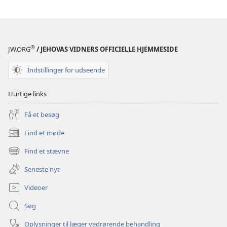
april
2003
®
JW.ORG
/ JEHOVAS VIDNERS OFFICIELLE HJEMMESIDE
Indstillinger for udseende
Hurtige links
Få et besøg
Find et møde
(åbner
nyt
Find et stævne
(åbner
vindue)
nyt
Seneste nyt
vindue)
Videoer
Søg
Oplysninger til læger vedrørende behandling