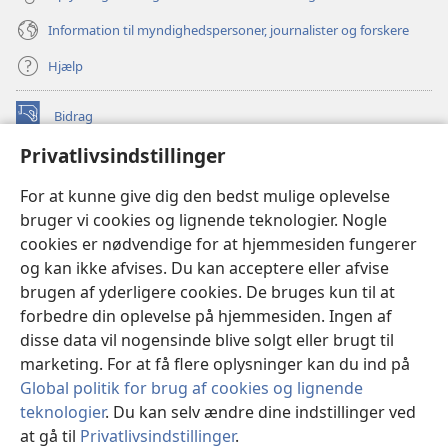
Information til myndighedspersoner, journalister og forskere
Hjælp
Bidrag
(åbner
nyt
Privatlivsindstillinger
vindue)
Watchtower ONLINE LIBRARY™
(åbner
For at kunne give dig den bedst mulige oplevelse
nyt
®
JW Hub
bruger vi cookies og lignende teknologier. Nogle
vindue)
(åbner
cookies er nødvendige for at hjemmesiden fungerer
nyt
®
JW Library
vindue)
og kan ikke afvises. Du kan acceptere eller afvise
brugen af yderligere cookies. De bruges kun til at
Watchtower Library
forbedre din oplevelse på hjemmesiden. Ingen af
disse data vil nogensinde blive solgt eller brugt til
marketing. For at få flere oplysninger kan du ind på
Global politik for brug af cookies og lignende
Copyright
© 2026 Watch Tower Bible and Tract Society of Pennsylvania.
teknologier
. Du kan selv ændre dine indstillinger ved
ANVENDELSESVILKÅR
|
PRIVATLIVSPOLITIK
|
at gå til
Privatlivsindstillinger
.
PRIVATLIVSINDSTILLINGER