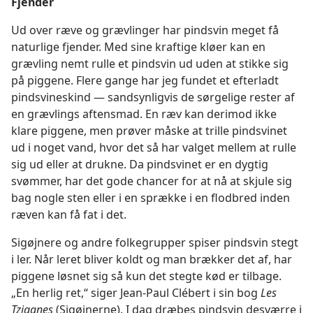
Fjender
Ud over ræve og grævlinger har pindsvin meget få
naturlige fjender. Med sine kraftige kløer kan en
grævling nemt rulle et pindsvin ud uden at stikke sig
på piggene. Flere gange har jeg fundet et efterladt
pindsvineskind — sandsynligvis de sørgelige rester af
en grævlings aftensmad. En ræv kan derimod ikke
klare piggene, men prøver måske at trille pindsvinet
ud i noget vand, hvor det så har valget mellem at rulle
sig ud eller at drukne. Da pindsvinet er en dygtig
svømmer, har det gode chancer for at nå at skjule sig
bag nogle sten eller i en sprække i en flodbred inden
ræven kan få fat i det.
Sigøjnere og andre folkegrupper spiser pindsvin stegt
i ler. Når leret bliver koldt og man brækker det af, har
piggene løsnet sig så kun det stegte kød er tilbage.
„En herlig ret,“ siger Jean-Paul Clébert i sin bog
Les
Tziganes
(Sigøjnerne). I dag dræbes pindsvin desværre i