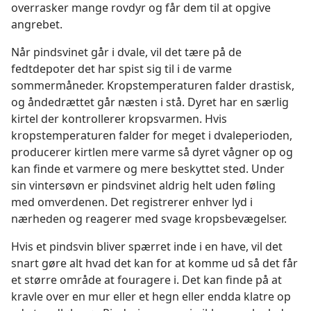
overrasker mange rovdyr og får dem til at opgive
angrebet.
Når pindsvinet går i dvale, vil det tære på de
fedtdepoter det har spist sig til i de varme
sommermåneder. Kropstemperaturen falder drastisk,
og åndedrættet går næsten i stå. Dyret har en særlig
kirtel der kontrollerer kropsvarmen. Hvis
kropstemperaturen falder for meget i dvaleperioden,
producerer kirtlen mere varme så dyret vågner op og
kan finde et varmere og mere beskyttet sted. Under
sin vintersøvn er pindsvinet aldrig helt uden føling
med omverdenen. Det registrerer enhver lyd i
nærheden og reagerer med svage kropsbevægelser.
Hvis et pindsvin bliver spærret inde i en have, vil det
snart gøre alt hvad det kan for at komme ud så det får
et større område at fouragere i. Det kan finde på at
kravle over en mur eller et hegn eller endda klatre op