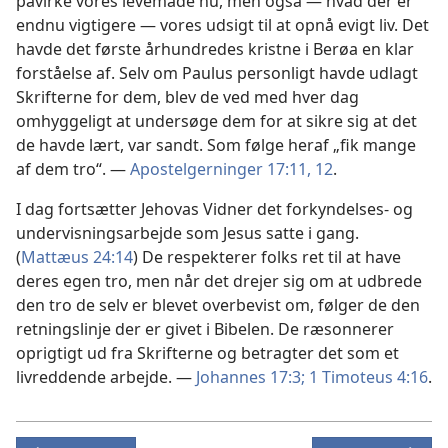
påvirke vores levemåde nu, men også — hvad der er
endnu vigtigere — vores udsigt til at opnå evigt liv. Det
havde det første århundredes kristne i Berøa en klar
forståelse af. Selv om Paulus personligt havde udlagt
Skrifterne for dem, blev de ved med hver dag
omhyggeligt at undersøge dem for at sikre sig at det
de havde lært, var sandt. Som følge heraf „fik mange
af dem tro“. —
Apostelgerninger 17:11, 12
.
I dag fortsætter Jehovas Vidner det forkyndelses- og
undervisningsarbejde som Jesus satte i gang.
(
Mattæus 24:14
) De respekterer folks ret til at have
deres egen tro, men når det drejer sig om at udbrede
den tro de selv er blevet overbevist om, følger de den
retningslinje der er givet i Bibelen. De ræsonnerer
oprigtigt ud fra Skrifterne og betragter det som et
livreddende arbejde. —
Johannes 17:3;
1 Timoteus 4:16
.