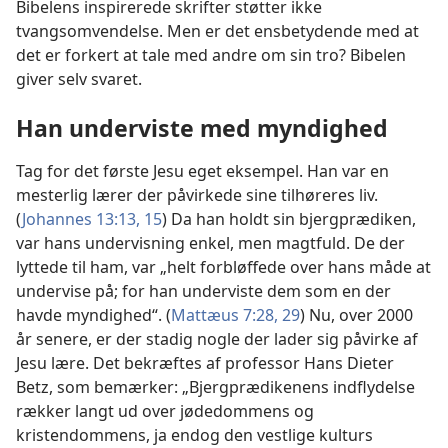
Bibelens inspirerede skrifter støtter ikke
tvangsomvendelse. Men er det ensbetydende med at
det er forkert at tale med andre om sin tro? Bibelen
giver selv svaret.
Han underviste med myndighed
Tag for det første Jesu eget eksempel. Han var en
mesterlig lærer der påvirkede sine tilhøreres liv.
(
Johannes 13:13,
15
) Da han holdt sin bjergprædiken,
var hans undervisning enkel, men magtfuld. De der
lyttede til ham, var „helt forbløffede over hans måde at
undervise på; for han underviste dem som en der
havde myndighed“. (
Mattæus 7:28, 29
) Nu, over 2000
år senere, er der stadig nogle der lader sig påvirke af
Jesu lære. Det bekræftes af professor Hans Dieter
Betz, som bemærker: „Bjergprædikenens indflydelse
rækker langt ud over jødedommens og
kristendommens, ja endog den vestlige kulturs