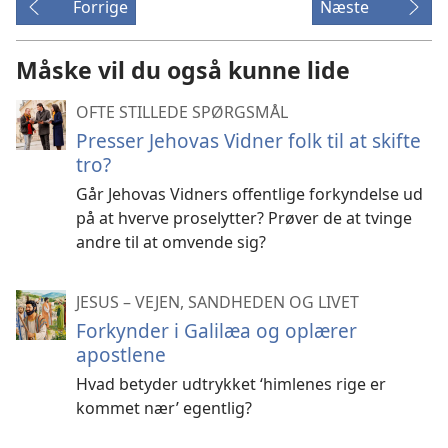
Forrige
Næste
Måske vil du også kunne lide
OFTE STILLEDE SPØRGSMÅL
Presser Jehovas Vidner folk til at skifte
tro?
Går Jehovas Vidners offentlige forkyndelse ud
på at hverve proselytter? Prøver de at tvinge
andre til at omvende sig?
JESUS – VEJEN, SANDHEDEN OG LIVET
Forkynder i Galilæa og oplærer
apostlene
Hvad betyder udtrykket ‘himlenes rige er
kommet nær’ egentlig?