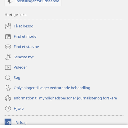
Indstillinger for udseende
Hurtige links
Få et besøg
Find et møde
(åbner
nyt
Find et stævne
(åbner
vindue)
nyt
Seneste nyt
vindue)
Videoer
Søg
Oplysninger til læger vedrørende behandling
Information til myndighedspersoner, journalister og forskere
Hjælp
Bidrag
(åbner