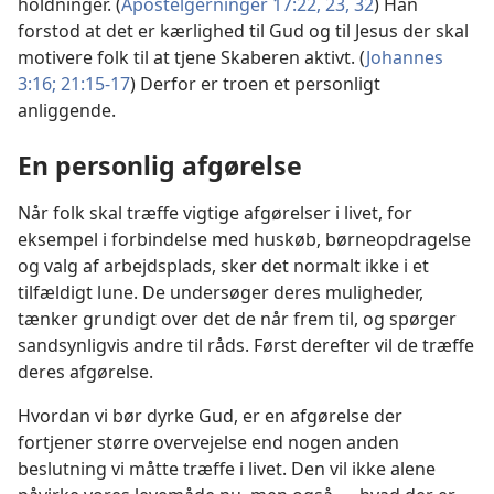
holdninger. (
Apostelgerninger 17:22, 23,
32
) Han
forstod at det er kærlighed til Gud og til Jesus der skal
motivere folk til at tjene Skaberen aktivt. (
Johannes
3:16;
21:15-17
) Derfor er troen et personligt
anliggende.
En personlig afgørelse
Når folk skal træffe vigtige afgørelser i livet, for
eksempel i forbindelse med huskøb, børneopdragelse
og valg af arbejdsplads, sker det normalt ikke i et
tilfældigt lune. De undersøger deres muligheder,
tænker grundigt over det de når frem til, og spørger
sandsynligvis andre til råds. Først derefter vil de træffe
deres afgørelse.
Hvordan vi bør dyrke Gud, er en afgørelse der
fortjener større overvejelse end nogen anden
beslutning vi måtte træffe i livet. Den vil ikke alene