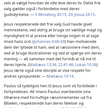
selv at vælge hvordan de ville leve deres liv. Dette frie
valg gælder også i forbindelse med deres
gudsdyrkelse. —
5 Mosebog 30:19, 20;
Josua 24:15
.
Jesus respekterede det frie valg Gud havde givet
menneskene, ved aldrig at bruge sin vældige magt og
myndighed til at presse eller tvinge nogen til at tage
imod hans ord. (
Johannes 6:66-69
) Han motiverede
dem der lyttede til ham, ved at ræsonnere med dem,
ved at bruge illustrationer og ved at spørge om deres
mening — alt sammen med det formål at nå ind til
deres hjerte. (
Mattæus 13:34;
22:41-46;
Lukas 10:36
)
Jesus lærte også sine disciple at vise respekt for
andres synspunkter. —
Mattæus 10:14
.
Paulus så tydeligvis hen til Jesus som sit forbillede i
forkyndelsen. Alt imens Paulus overbeviste sine
tilhørere med fornuftige ræsonnementer ud fra
Bibelen, respekterede han deres følelser og