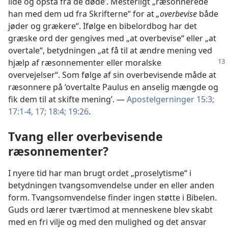
lide og opstå fra de døde’. Mesterligt „ræsonnerede
han med dem ud fra Skrifterne“ for at
„overbevise
både
jøder og grækere“. Ifølge en bibelordbog har det
græske ord der gengives med „at overbevise“ eller „at
overtale“, betydningen „at få til at ændre mening ved
hjælp af
ræsonnementer eller moralske
overvejelser“. Som følge af sin overbevisende måde at
ræsonnere på ’overtalte Paulus en anselig mængde og
fik dem til at skifte mening’. —
Apostelgerninger 15:3;
17:1-4,
17;
18:4;
19:26
.
Tvang eller overbevisende
ræsonnementer?
I nyere tid har man brugt ordet „proselytisme“ i
betydningen tvangsomvendelse under en eller anden
form. Tvangsomvendelse finder ingen støtte i Bibelen.
Guds ord lærer tværtimod at menneskene blev skabt
med en fri vilje og med den mulighed og det ansvar