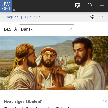
JW.ORG
Log
på
Vælg
Søg
VIS
(åbner
sprog
på
ME
Vågn op! | 8. juni 2002
nyt
JW.ORG
vindue)
LÆS PÅ
Hvad siger Bibelen?