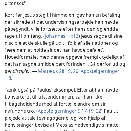
grænser.“
Kort før Jesus steg til himmelen, gav han en befaling
der sikrede at det undervisningsarbejde han havde
påbegyndt, ville fortsætte efter hans død og endda
tage til i omfang. (
Johannes 14:12
) Jesus sagde til sine
disciple at de skulle gå ud til folk af alle nationer og
’lære dem at holde alt det han havde befalet’.
Hovedformålet med denne opgave fremgik tydeligt af
det han sagde umiddelbart forinden: „Gå derfor ud og
gør disciple.“
—
Mattæus 28:19, 20;
Apostelgerninger
1:8
.
Tænk også på Paulus’ eksempel. Efter at han havde
konverteret til kristendommen, var han ikke
tilbageholdende med at fortælle andre om sin
nyfundne tro. (
Apostelgerninger 9:17-19,
22
) Paulus
plejede at tale i synagogerne, og ’ved hjælp af
henvisninger bevise at Messias nødvendigvis måtte