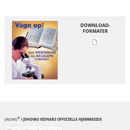
DOWNLOAD-
FORMATER
Indstillinger
for
download
af
publikationer
VÅGN
OP!
8.
juni
2002
®
JW.ORG
/ JEHOVAS VIDNERS OFFICIELLE HJEMMESIDE