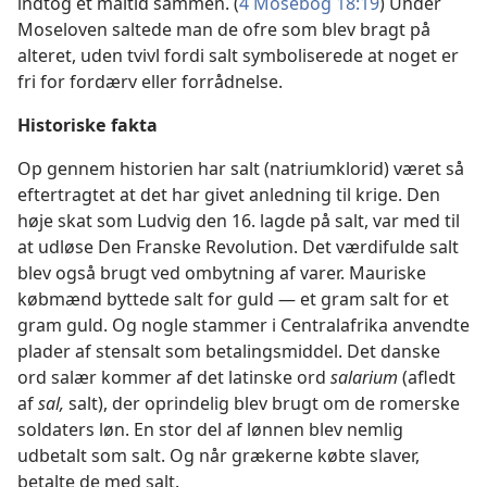
indtog et måltid sammen. (
4 Mosebog 18:19
) Under
Moseloven saltede man de ofre som blev bragt på
alteret, uden tvivl fordi salt symboliserede at noget er
fri for fordærv eller forrådnelse.
Historiske fakta
Op gennem historien har salt (natriumklorid) været så
eftertragtet at det har givet anledning til krige. Den
høje skat som Ludvig den 16. lagde på salt, var med til
at udløse Den Franske Revolution. Det værdifulde salt
blev også brugt ved ombytning af varer. Mauriske
købmænd byttede salt for guld — et gram salt for et
gram guld. Og nogle stammer i Centralafrika anvendte
plader af stensalt som betalingsmiddel. Det danske
ord salær kommer af det latinske ord
salarium
(afledt
af
sal,
salt), der oprindelig blev brugt om de romerske
soldaters løn. En stor del af lønnen blev nemlig
udbetalt som salt. Og når grækerne købte slaver,
betalte de med salt.