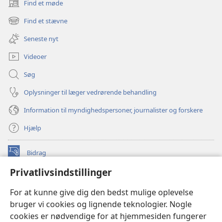
Find et møde
(åbner
nyt
Find et stævne
(åbner
vindue)
nyt
Seneste nyt
vindue)
Videoer
Søg
Oplysninger til læger vedrørende behandling
Information til myndighedspersoner, journalister og forskere
Hjælp
Bidrag
(åbner
nyt
Privatlivsindstillinger
vindue)
Watchtower ONLINE LIBRARY™
(åbner
For at kunne give dig den bedst mulige oplevelse
nyt
®
JW Hub
bruger vi cookies og lignende teknologier. Nogle
vindue)
(åbner
cookies er nødvendige for at hjemmesiden fungerer
nyt