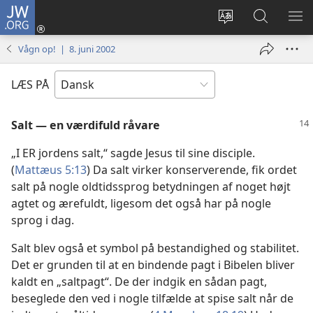
JW.ORG
Log
på
Vælg
Søg
VIS
(åbner
sprog
på
ME
Vågn op! | 8. juni 2002
nyt
JW.ORG
vindue)
LÆS PÅ
Salt — en værdifuld råvare
„I ER jordens salt,“ sagde Jesus til sine disciple.
(
Mattæus 5:13
) Da salt virker konserverende, fik ordet
salt på nogle oldtidssprog betydningen af noget højt
agtet og ærefuldt, ligesom det også har på nogle
sprog i dag.
Salt blev også et symbol på bestandighed og stabilitet.
Det er grunden til at en bindende pagt i Bibelen bliver
kaldt en „saltpagt“. De der indgik en sådan pagt,
beseglede den ved i nogle tilfælde at spise salt når de