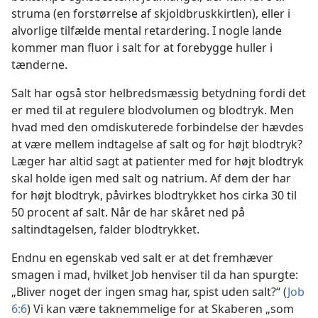
struma (en forstørrelse af skjoldbruskkirtlen), eller i
alvorlige tilfælde mental retardering. I nogle lande
kommer man fluor i salt for at forebygge huller i
tænderne.
Salt har også stor helbredsmæssig betydning fordi det
er med til at regulere blodvolumen og blodtryk. Men
hvad med den omdiskuterede forbindelse der hævdes
at være mellem indtagelse af salt og for højt blodtryk?
Læger har altid sagt at patienter med for højt blodtryk
skal holde igen med salt og natrium. Af dem der har
for højt blodtryk, påvirkes blodtrykket hos cirka 30 til
50 procent af salt. Når de har skåret ned på
saltindtagelsen, falder blodtrykket.
Endnu en egenskab ved salt er at det fremhæver
smagen i mad, hvilket Job henviser til da han spurgte:
„Bliver noget der ingen smag har, spist uden salt?“ (
Job
6:6
) Vi kan være taknemmelige for at Skaberen „som