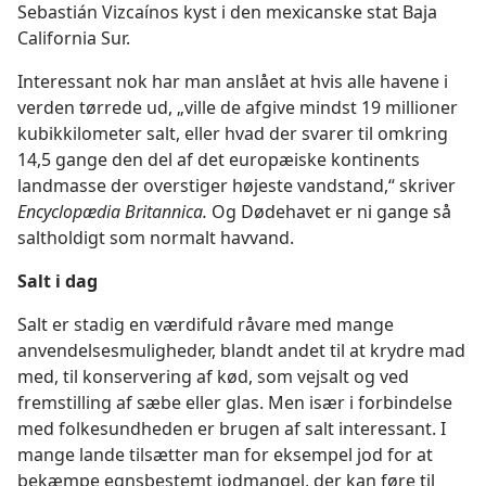
Sebastián Vizcaínos kyst i den mexicanske stat Baja
California Sur.
Interessant nok har man anslået at hvis alle havene i
verden tørrede ud, „ville de afgive mindst 19 millioner
kubikkilometer salt, eller hvad der svarer til omkring
14,5 gange den del af det europæiske kontinents
landmasse der overstiger højeste vandstand,“ skriver
Encyclopædia Britannica.
Og Dødehavet er ni gange så
saltholdigt som normalt havvand.
Salt i dag
Salt er stadig en værdifuld råvare med mange
anvendelsesmuligheder, blandt andet til at krydre mad
med, til konservering af kød, som vejsalt og ved
fremstilling af sæbe eller glas. Men især i forbindelse
med folkesundheden er brugen af salt interessant. I
mange lande tilsætter man for eksempel jod for at
bekæmpe egnsbestemt jodmangel, der kan føre til