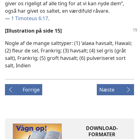
giver os rigeligt af alle ting for at vi kan nyde dem“,
også har givet os saltet, en værdifuld råvare.
—
1 Timoteus 6:17
.
[Illustration på side 15]
Nogle af de mange salttyper: (1) ‘alaea havsalt, Hawaii;
(2) fleur de sel, Frankrig; (3) havsalt; (4) sel gris (gråt
salt), Frankrig; (5) groft havsalt; (6) pulveriseret sort
salt, Indien
Forrige
Næste
DOWNLOAD-
FORMATER