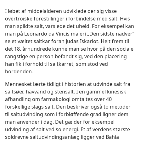
I løbet af middelalderen udviklede der sig visse
overtroiske forestillinger i forbindelse med salt. Hvis
man spildte salt, varslede det uheld. For eksempel kan
man på Leonardo da Vincis maleri „Den sidste nadver“
se et væltet saltkar foran Judas Iskariot. Helt frem til
det 18. århundrede kunne man se hvor på den sociale
rangstige en person befandt sig, ved den placering
han fik i forhold til saltkarret, som stod ved
bordenden.
Mennesket lærte tidligt i historien at udvinde salt fra
saltsøer, havvand og stensalt. I en gammel kinesisk
afhandling om farmakologi omtaltes over 40
forskellige slags salt. Den beskriver også to metoder
til saltudvinding som i forbløffende grad ligner dem
man anvender i dag. Det gælder for eksempel
udvinding af salt ved solenergi. Et af verdens største
soldrevne saltudvindingsanlæg ligger ved Bahía