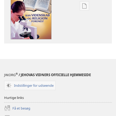
Indstillinger
for
download
af
publikationer
VÅGN
OP!
8.
juni
2002
®
JW.ORG
/ JEHOVAS VIDNERS OFFICIELLE HJEMMESIDE
Indstillinger for udseende
Hurtige links
Få et besøg