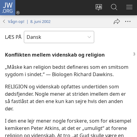
JW.ORG
Log
på
Vælg
Søg
VIS
(åbner
sprog
på
ME
Vågn op! | 8. juni 2002
nyt
JW.ORG
vindue)
LÆS PÅ
Konflikten mellem videnskab og religion
„Måske kan religion bedst defineres som en smitsom
sygdom i sindet.“ — Biologen Richard Dawkins.
RELIGION og videnskab opfattes undertiden som
dødsfjender. Nogle mener at striden imellem dem er
så fastlåst at den ene kun kan sejre hvis den anden
dør.
I den ene lejr mener nogle forskere, som for eksempel
kemikeren Peter Atkins, at det er „umuligt“ at forene
religion og videnskab. At tro „at Gud skulle være en