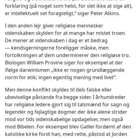
forklaring (på noget som helst, for slet ikke at sige alt),
er intellektuelt set foragteligt,“ siger Peter Atkins.
I den anden lejr giver religiøse mennesker
videnskaben skylden for at mange har mistet troen.
De mener at videnskaben i dag er et bedrag
— kendsgerningerne foreligger måske, men
fortolkningen af dem underminerer den religiøse tro.
Biologen William Provine siger for eksempel at der
ifølge darwinismen „ikke er nogen grundlæggende
norm for etik; ingen egentlig mening med livet“.
Men denne konflikt skyldes til dels falske eller
ubeviselige påstande fra begge sider. I århundreder
har religiøse ledere gjort sig til talsmænd for sagn og
legender og fejlagtige dogmer der ikke alene strider
mod vor tids videnskabelige opdagelser, men også
mod Bibelen. For eksempel blev Galilei fordømt af den
katolske kirke fordi han, med rette, påstod at Jorden