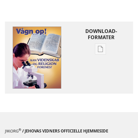
DOWNLOAD-
FORMATER
Indstillinger
for
download
af
publikationer
VÅGN
OP!
8.
juni
2002
®
JW.ORG
/ JEHOVAS VIDNERS OFFICIELLE HJEMMESIDE