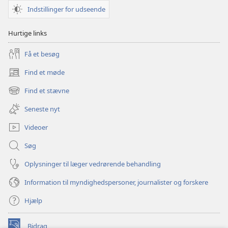
Indstillinger for udseende
Hurtige links
Få et besøg
Find et møde
(åbner
nyt
Find et stævne
(åbner
vindue)
nyt
Seneste nyt
vindue)
Videoer
Søg
Oplysninger til læger vedrørende behandling
Information til myndighedspersoner, journalister og forskere
Hjælp
Bidrag