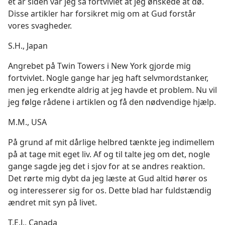
et år siden var jeg så fortvivlet at jeg ønskede at dø.
Disse artikler har forsikret mig om at Gud forstår
vores svagheder.
S.H., Japan
Angrebet på Twin Towers i New York gjorde mig
fortvivlet. Nogle gange har jeg haft selvmordstanker,
men jeg erkendte aldrig at jeg havde et problem. Nu vil
jeg følge rådene i artiklen og få den nødvendige hjælp.
M.M., USA
På grund af mit dårlige helbred tænkte jeg indimellem
på at tage mit eget liv. Af og til talte jeg om det, nogle
gange sagde jeg det i sjov for at se andres reaktion.
Det rørte mig dybt da jeg læste at Gud altid hører os
og interesserer sig for os. Dette blad har fuldstændig
ændret mit syn på livet.
T.E.J., Canada