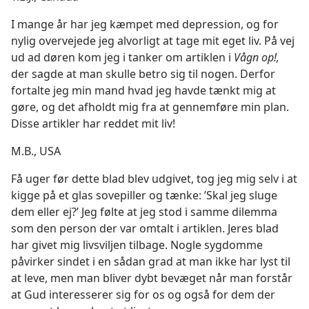
I mange år har jeg kæmpet med depression, og for
nylig overvejede jeg alvorligt at tage mit eget liv. På vej
ud ad døren kom jeg i tanker om artiklen i
Vågn op!,
der sagde at man skulle betro sig til nogen. Derfor
fortalte jeg min mand hvad jeg havde tænkt mig at
gøre, og det afholdt mig fra at gennemføre min plan.
Disse artikler har reddet mit liv!
M.B., USA
Få uger før dette blad blev udgivet, tog jeg mig selv i at
kigge på et glas sovepiller og tænke: ’Skal jeg sluge
dem eller ej?’ Jeg følte at jeg stod i samme dilemma
som den person der var omtalt i artiklen. Jeres blad
har givet mig livsviljen tilbage. Nogle sygdomme
påvirker sindet i en sådan grad at man ikke har lyst til
at leve, men man bliver dybt bevæget når man forstår
at Gud interesserer sig for os og også for dem der