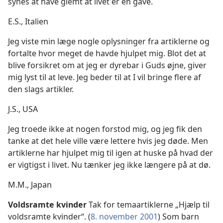
synes at have glemt at livet er en gave.
E.S., Italien
Jeg viste min læge nogle oplysninger fra artiklerne og
fortalte hvor meget de havde hjulpet mig. Blot det at
blive forsikret om at jeg er dyrebar i Guds øjne, giver
mig lyst til at leve. Jeg beder til at I vil bringe flere af
den slags artikler.
J.S., USA
Jeg troede ikke at nogen forstod mig, og jeg fik den
tanke at det hele ville være lettere hvis jeg døde. Men
artiklerne har hjulpet mig til igen at huske på hvad der
er vigtigst i livet. Nu tænker jeg ikke længere på at dø.
M.M., Japan
Voldsramte kvinder
Tak for temaartiklerne „Hjælp til
voldsramte kvinder“. (
8. november 2001
) Som barn