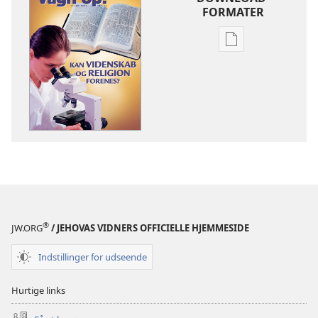
FORMATER
Indstillinger
for
download
af
publikationer
VÅGN
OP!
8.
juni
2002
®
JW.ORG
/ JEHOVAS VIDNERS OFFICIELLE HJEMMESIDE
Indstillinger for udseende
Hurtige links