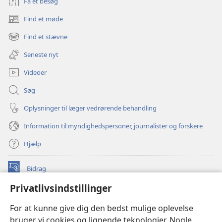
Få et besøg
Find et møde
(åbner
nyt
Find et stævne
(åbner
vindue)
nyt
Seneste nyt
vindue)
Videoer
Søg
Oplysninger til læger vedrørende behandling
Information til myndighedspersoner, journalister og forskere
Hjælp
Bidrag
(åbner
nyt
Privatlivsindstillinger
vindue)
Watchtower ONLINE LIBRARY™
(åbner
For at kunne give dig den bedst mulige oplevelse
nyt
®
JW Hub
bruger vi cookies og lignende teknologier. Nogle
vindue)