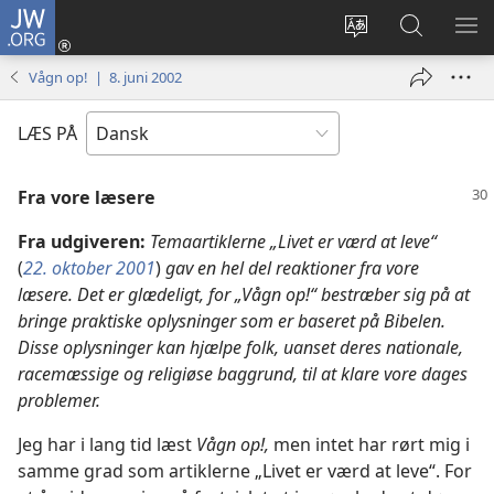
JW.ORG
Log
på
Vælg
Søg
VIS
(åbner
sprog
på
ME
Vågn op! | 8. juni 2002
nyt
JW.ORG
vindue)
LÆS PÅ
Fra vore læsere
Fra udgiveren:
Temaartiklerne „Livet er værd at leve“
(
22. oktober 2001
)
gav en hel del reaktioner fra vore
læsere. Det er glædeligt, for „Vågn op!“ bestræber sig på at
bringe praktiske oplysninger som er baseret på Bibelen.
Disse oplysninger kan hjælpe folk, uanset deres nationale,
racemæssige og religiøse baggrund, til at klare vore dages
problemer.
Jeg har i lang tid læst
Vågn op!,
men intet har rørt mig i
samme grad som artiklerne „Livet er værd at leve“. For