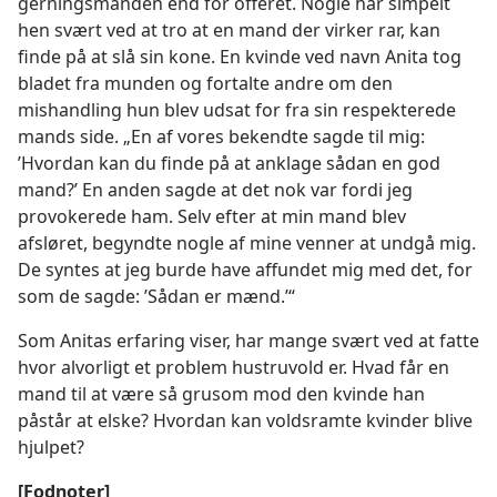
gerningsmanden end for offeret. Nogle har simpelt
hen svært ved at tro at en mand der virker rar, kan
finde på at slå sin kone. En kvinde ved navn Anita tog
bladet fra munden og fortalte andre om den
mishandling hun blev udsat for fra sin respekterede
mands side. „En af vores bekendte sagde til mig:
’Hvordan kan du finde på at anklage sådan en god
mand?’ En anden sagde at det nok var fordi jeg
provokerede ham. Selv efter at min mand blev
afsløret, begyndte nogle af mine venner at undgå mig.
De syntes at jeg burde have affundet mig med det, for
som de sagde: ’Sådan er mænd.’“
Som Anitas erfaring viser, har mange svært ved at fatte
hvor alvorligt et problem hustruvold er. Hvad får en
mand til at være så grusom mod den kvinde han
påstår at elske? Hvordan kan voldsramte kvinder blive
hjulpet?
[Fodnoter]