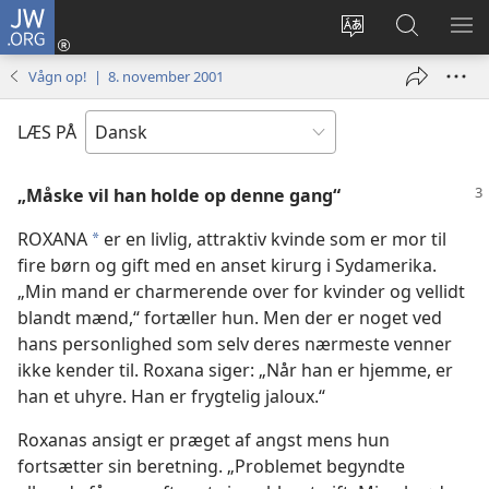
JW.ORG
Log
på
Vælg
Søg
VIS
(åbner
sprog
på
ME
Vågn op! | 8. november 2001
nyt
JW.ORG
vindue)
LÆS PÅ
„Måske vil han holde op denne gang“
ROXANA
er en livlig, attraktiv kvinde som er mor til
*
fire børn og gift med en anset kirurg i Sydamerika.
„Min mand er charmerende over for kvinder og vellidt
blandt mænd,“ fortæller hun. Men der er noget ved
hans personlighed som selv deres nærmeste venner
ikke kender til. Roxana siger: „Når han er hjemme, er
han et uhyre. Han er frygtelig jaloux.“
Roxanas ansigt er præget af angst mens hun
fortsætter sin beretning. „Problemet begyndte