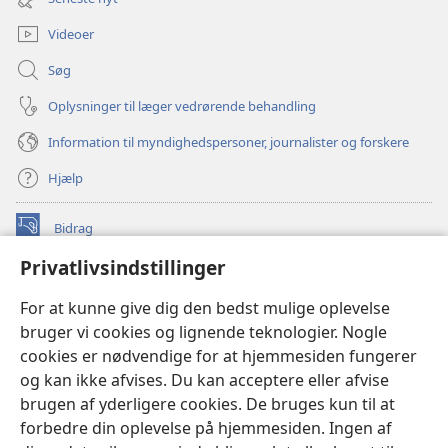
vindue)
Videoer
Søg
Oplysninger til læger vedrørende behandling
Information til myndighedspersoner, journalister og forskere
Hjælp
Bidrag
(åbner
nyt
Privatlivsindstillinger
vindue)
Watchtower ONLINE LIBRARY™
(åbner
For at kunne give dig den bedst mulige oplevelse
nyt
®
JW Hub
bruger vi cookies og lignende teknologier. Nogle
vindue)
(åbner
cookies er nødvendige for at hjemmesiden fungerer
nyt
®
JW Library
vindue)
og kan ikke afvises. Du kan acceptere eller afvise
brugen af yderligere cookies. De bruges kun til at
Watchtower Library
forbedre din oplevelse på hjemmesiden. Ingen af