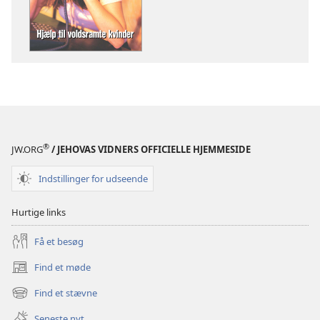
download
af
publikationer
BLADE
8.
november
2001
®
JW.ORG
/ JEHOVAS VIDNERS OFFICIELLE HJEMMESIDE
Indstillinger for udseende
Hurtige links
Få et besøg
Find et møde
(åbner
nyt
Find et stævne
(åbner
vindue)
nyt
Seneste nyt