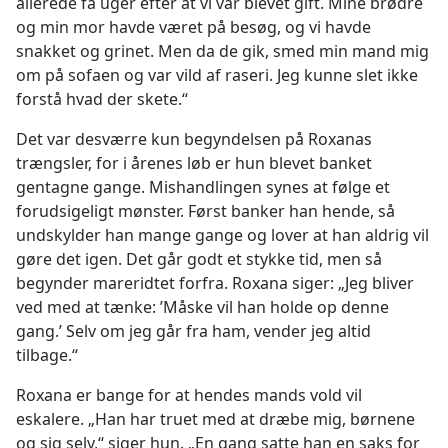
allerede få uger efter at vi var blevet gift. Mine brødre
og min mor havde været på besøg, og vi havde
snakket og grinet. Men da de gik, smed min mand mig
om på sofaen og var vild af raseri. Jeg kunne slet ikke
forstå hvad der skete.“
Det var desværre kun begyndelsen på Roxanas
trængsler, for i årenes løb er hun blevet banket
gentagne gange. Mishandlingen synes at følge et
forudsigeligt mønster. Først banker han hende, så
undskylder han mange gange og lover at han aldrig vil
gøre det igen. Det går godt et stykke tid, men så
begynder mareridtet forfra. Roxana siger: „Jeg bliver
ved med at tænke: ’Måske vil han holde op denne
gang.’ Selv om jeg går fra ham, vender jeg altid
tilbage.“
Roxana er bange for at hendes mands vold vil
eskalere. „Han har truet med at dræbe mig, børnene
og sig selv,“ siger hun. „En gang satte han en saks for