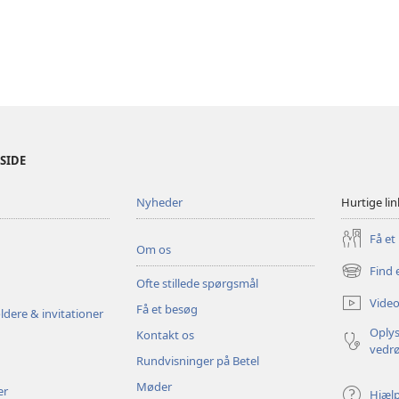
ESIDE
Nyheder
Hurtige lin
Få et
Om os
Find 
(åbner
Ofte stillede spørgsmål
nyt
Video
Få et besøg
vindue)
ldere & invitationer
Oplys
Kontakt os
vedr
Rundvisninger på Betel
Møder
er
Hjæl