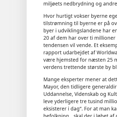
miljøets nedbrydning og andre
Hvor hurtigt vokser byerne ege
tilstrømning til byerne er på 
byer i udviklingslandene har e
20 af dem har over ti millioner
tendensen vil vende. Et eksempe
rapport udarbejdet af Worldwat
være hjemsted for næsten 25 mi
verdens trettende største by bl
Mange eksperter mener at dette
Mayor, den tidligere generaldi
Uddannelse, Videnskab og Kultur
leve yderligere tre tusind mil
eksisterer i dag“. For at man k
befolkning, „skal der i løbet af