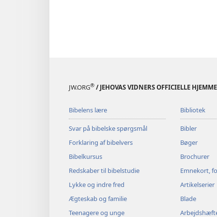
®
JW.ORG
/ JEHOVAS VIDNERS OFFICIELLE HJEMM
Bibelens lære
Bibliotek
Svar på bibelske spørgsmål
Bibler
Forklaring af bibelvers
Bøger
Bibelkursus
Brochurer
Redskaber til bibelstudie
Emnekort, fo
Lykke og indre fred
Artikelserier
Ægteskab og familie
Blade
Teenagere og unge
Arbejdshæft