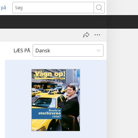
 på
bner
Søg
t
ndue)
LÆS PÅ