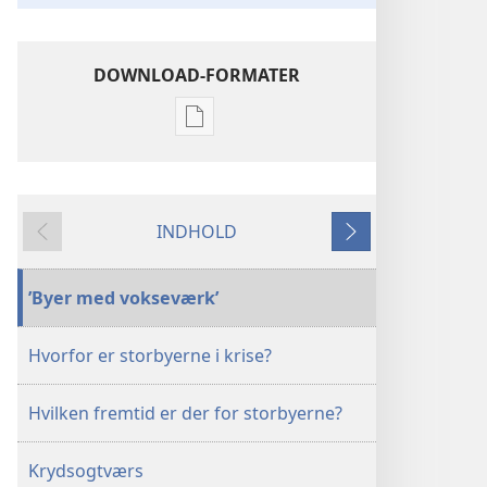
DOWNLOAD-FORMATER
Indstillinger
for
download
af
INDHOLD
publikationer
Forrige
Næste
BLADE
8.
’Byer med vokseværk’
april
2001
Hvorfor er storbyerne i krise?
Hvilken fremtid er der for storbyerne?
Krydsogtværs