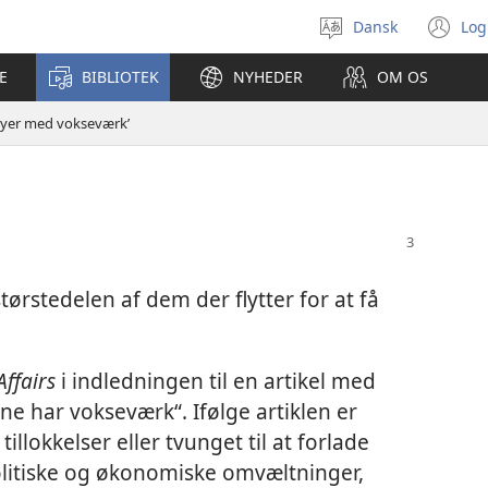
Dansk
Log
Vælg
(å
sprog
ny
E
BIBLIOTEK
NYHEDER
OM OS
vi
Byer med vokseværk’
størstedelen af dem der flytter for at få
Affairs
i indledningen til en artikel med
ene har vokseværk“. Ifølge artiklen er
llokkelser eller tvunget til at forlade
litiske og økonomiske omvæltninger,