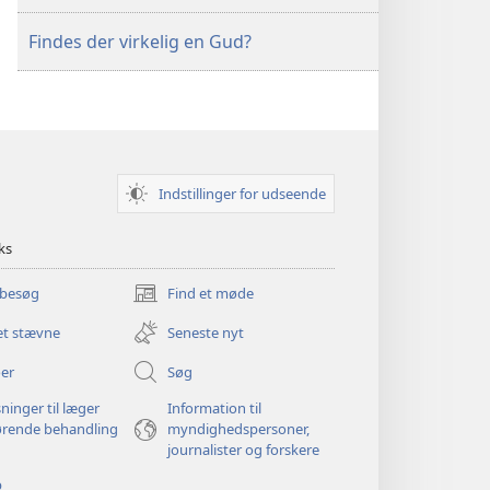
Findes der virkelig en Gud?
Indstillinger for udseende
ks
 besøg
Find et møde
(åbner
nyt
et stævne
Seneste nyt
vindue)
er
Søg
ninger til læger
Information til
ørende behandling
myndighedspersoner,
journalister og forskere
p