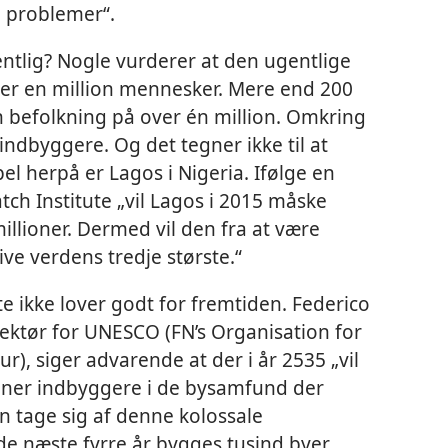
 problemer“.
ntlig? Nogle vurderer at den ugentlige
over en million mennesker. Mere end 200
n befolkning på over én million. Omkring
 indbyggere. Og det tegner ikke til at
l herpå er Lagos i Nigeria. Ifølge en
ch Institute „vil Lagos i 2015 måske
llioner. Dermed vil den fra at være
ive verdens tredje største.“
 ikke lover godt for fremtiden. Federico
rektør for UNESCO (FN’s Organisation for
), siger advarende at der i år 2535 „vil
lioner indbyggere i de bysamfund der
an tage sig af denne kolossale
 de næste fyrre år bygges tusind byer,