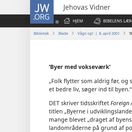
JW.ORG
Jehovas Vidner
HJEM
BIBELENS LÆR
Bibliotek
Blade
Vågn op! | 8. april 2001
’
’Byer med vokseværk’
„Folk flytter som aldrig før, og 
et bedre liv, søger ind til byen.“
DET skriver tidsskriftet
Foreign 
titlen „Byerne i udviklingsland
mange blevet „draget af byens ti
landområderne på grund af po