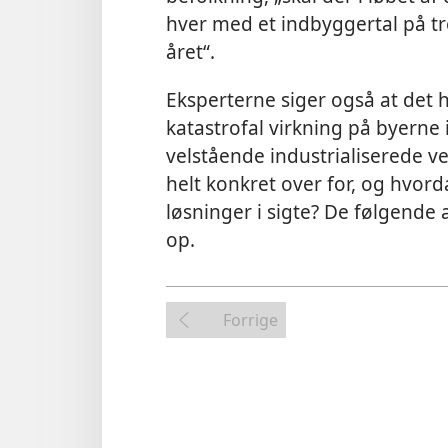
hver med et indbyggertal på tr
året“.
Eksperterne siger også at det 
katastrofal virkning på byerne
velstående industrialiserede v
helt konkret over for, og hvor
løsninger i sigte? De følgende a
op.
Forrige