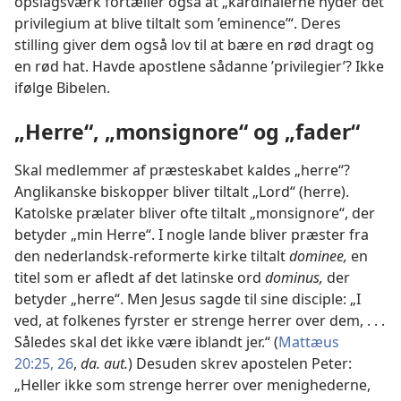
opslagsværk fortæller også at „kardinalerne nyder det
privilegium at blive tiltalt som ’eminence’“. Deres
stilling giver dem også lov til at bære en rød dragt og
en rød hat. Havde apostlene sådanne ’privilegier’? Ikke
ifølge Bibelen.
„Herre“, „monsignore“ og „fader“
Skal medlemmer af præsteskabet kaldes „herre“?
Anglikanske biskopper bliver tiltalt „Lord“ (herre).
Katolske prælater bliver ofte tiltalt „monsignore“, der
betyder „min Herre“. I nogle lande bliver præster fra
den nederlandsk-reformerte kirke tiltalt
dominee,
en
titel som er afledt af det latinske ord
dominus,
der
betyder „herre“. Men Jesus sagde til sine disciple: „I
ved, at folkenes fyrster er strenge herrer over dem, . . .
Således skal det ikke være iblandt jer.“ (
Mattæus
20:25, 26
,
da. aut.
) Desuden skrev apostelen Peter:
„Heller ikke som strenge herrer over menighederne,