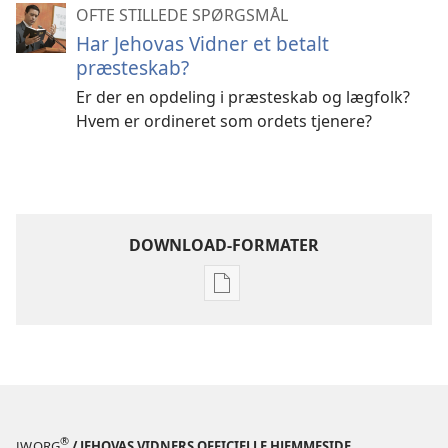
OFTE STILLEDE SPØRGSMÅL
Har Jehovas Vidner et betalt
præsteskab?
Er der en opdeling i præsteskab og lægfolk?
Hvem er ordineret som ordets tjenere?
DOWNLOAD-FORMATER
Indstillinger
for
download
af
publikationer
VÅGN
OP!
®
JW.ORG
/ JEHOVAS VIDNERS OFFICIELLE HJEMMESIDE