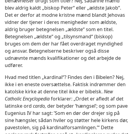
benævnelser brugt som titler? Nej, sådanne mænd
blev aldrig kaldt „biskop Peter“ eller „ældste Jakob“.
Det er derfor at modne kristne mænd blandt Jehovas
vidner der tjener i deres menigheder som ældste,
aldrig bruger betegnelsen „ældste“ som en titel.
Betegnelsen „ældste“ og „tilsynsmand“ (biskop)
bruges om dem der har fået overdraget myndighed
og ansvar. Betegnelserne beskriver også disse
udnævnte mænds kvalifikationer og det arbejde de
udfører.
Hvad med titlen „kardinal“? Findes den i Bibelen?
Nej,
ikke i en eneste oversættelse. Faktisk indrømmer den
katolske kirke at denne titel ikke er bibelsk.
New
Catholic Encyclopedia
forklarer: „Ordet er afledt af det
latinske ord
cardo,
der betyder ’hængsel’; og som pave
Eugenius IV har sagt: ’Som en dør der drejer sig på
sine hængsler, sådan hviler og støtter hele kirkens dør,
pavestolen, sig på kardinalforsamlingen.’“ Dette