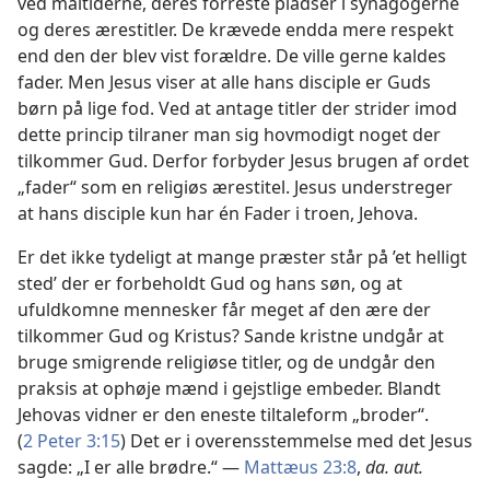
ved måltiderne, deres forreste pladser i synagogerne
og deres ærestitler. De krævede endda mere respekt
end den der blev vist forældre. De ville gerne kaldes
fader. Men Jesus viser at alle hans disciple er Guds
børn på lige fod. Ved at antage titler der strider imod
dette princip tilraner man sig hovmodigt noget der
tilkommer Gud. Derfor forbyder Jesus brugen af ordet
„fader“ som en religiøs ærestitel. Jesus understreger
at hans disciple kun har én Fader i troen, Jehova.
Er det ikke tydeligt at mange præster står på ’et helligt
sted’ der er forbeholdt Gud og hans søn, og at
ufuldkomne mennesker får meget af den ære der
tilkommer Gud og Kristus? Sande kristne undgår at
bruge smigrende religiøse titler, og de undgår den
praksis at ophøje mænd i gejstlige embeder. Blandt
Jehovas vidner er den eneste tiltaleform „broder“.
(
2 Peter 3:15
) Det er i overensstemmelse med det Jesus
sagde: „I er alle brødre.“ —
Mattæus 23:8
,
da. aut.