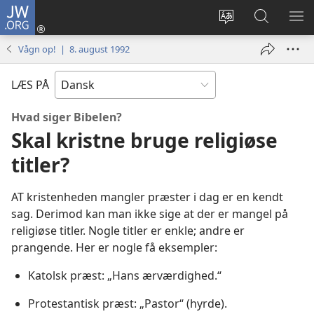
JW.ORG
Log
på
Vælg
Søg
VIS
(åbner
sprog
på
ME
Vågn op! | 8. august 1992
nyt
JW.ORG
vindue)
LÆS PÅ
Hvad siger Bibelen?
Skal kristne bruge religiøse
titler?
AT kristenheden mangler præster i dag er en kendt
sag. Derimod kan man ikke sige at der er mangel på
religiøse titler. Nogle titler er enkle; andre er
prangende. Her er nogle få eksempler:
Katolsk præst: „Hans ærværdighed.“
Protestantisk præst: „Pastor“ (hyrde).