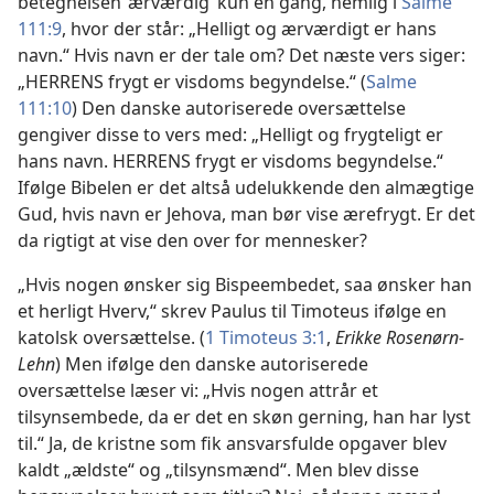
betegnelsen ’ærværdig’ kun én gang, nemlig i
Salme
111:9
, hvor der står: „Helligt og ærværdigt er hans
navn.“ Hvis navn er der tale om? Det næste vers siger:
„HERRENS frygt er visdoms begyndelse.“ (
Salme
111:10
) Den danske autoriserede oversættelse
gengiver disse to vers med: „Helligt og frygteligt er
hans navn. HERRENS frygt er visdoms begyndelse.“
Ifølge Bibelen er det altså udelukkende den almægtige
Gud, hvis navn er Jehova, man bør vise ærefrygt. Er det
da rigtigt at vise den over for mennesker?
„Hvis nogen ønsker sig Bispeembedet, saa ønsker han
et herligt Hverv,“ skrev Paulus til Timoteus ifølge en
katolsk oversættelse. (
1 Timoteus 3:1
,
Erikke Rosenørn-
Lehn
) Men ifølge den danske autoriserede
oversættelse læser vi: „Hvis nogen attrår et
tilsynsembede, da er det en skøn gerning, han har lyst
til.“ Ja, de kristne som fik ansvarsfulde opgaver blev
kaldt „ældste“ og „tilsynsmænd“. Men blev disse