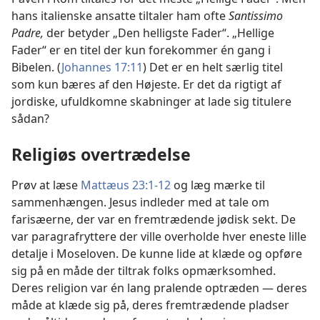
hans italienske ansatte tiltaler ham ofte
Santissimo
Padre,
der betyder „Den helligste Fader“. „Hellige
Fader“ er en titel der kun forekommer én gang i
Bibelen. (
Johannes 17:11
) Det er en helt særlig titel
som kun bæres af den Højeste. Er det da rigtigt af
jordiske, ufuldkomne skabninger at lade sig titulere
sådan?
Religiøs overtrædelse
Prøv at læse
Mattæus 23:1-12
og læg mærke til
sammenhængen. Jesus indleder med at tale om
farisæerne, der var en fremtrædende jødisk sekt. De
var paragrafryttere der ville overholde hver eneste lille
detalje i Moseloven. De kunne lide at klæde og opføre
sig på en måde der tiltrak folks opmærksomhed.
Deres religion var én lang pralende optræden — deres
måde at klæde sig på, deres fremtrædende pladser