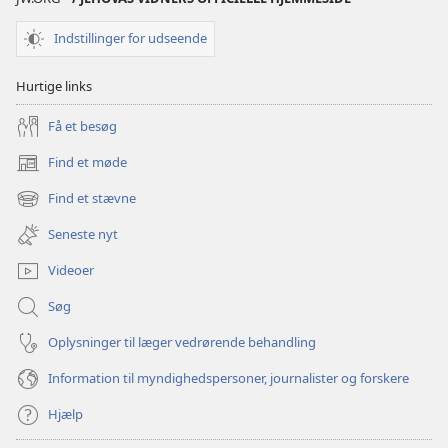
8.
august
Indstillinger for udseende
1992
Hurtige links
Få et besøg
Find et møde
(åbner
nyt
Find et stævne
(åbner
vindue)
nyt
Seneste nyt
vindue)
Videoer
Søg
Oplysninger til læger vedrørende behandling
Information til myndighedspersoner, journalister og forskere
Hjælp