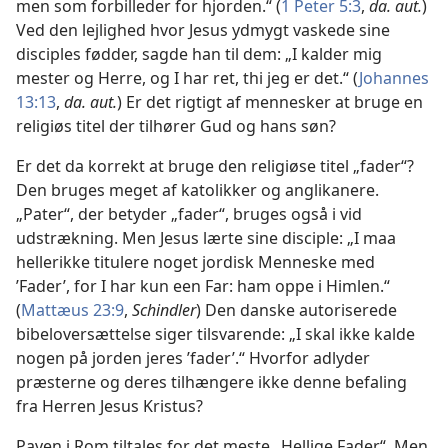
men som forbilleder for hjorden.“ (
1 Peter 5:3
,
da. aut.
)
Ved den lejlighed hvor Jesus ydmygt vaskede sine
disciples fødder, sagde han til dem: „I kalder mig
mester og Herre, og I har ret, thi jeg er det.“ (
Johannes
13:13
,
da. aut.
) Er det rigtigt af mennesker at bruge en
religiøs titel der tilhører Gud og hans søn?
Er det da korrekt at bruge den religiøse titel „fader“?
Den bruges meget af katolikker og anglikanere.
„Pater“, der betyder „fader“, bruges også i vid
udstrækning. Men Jesus lærte sine disciple: „I maa
hellerikke titulere noget jordisk Menneske med
’Fader’, for I har kun een Far: ham oppe i Himlen.“
(
Mattæus 23:9
,
Schindler
) Den danske autoriserede
bibeloversættelse siger tilsvarende: „I skal ikke kalde
nogen på jorden jeres ’fader’.“ Hvorfor adlyder
præsterne og deres tilhængere ikke denne befaling
fra Herren Jesus Kristus?
Paven i Rom tiltales for det meste „Hellige Fader“. Men