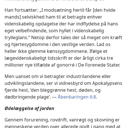
Han fortsætter: „I modsætning hertil får [den hvide
mands] selviskhed ham til at betragte enhver
videnskabelig opdagelse der har indflydelse på hans
eget velbefindende, som hyllet i videnskabelig
trylleglans.“ Netop derfor tales der så meget om kræft
og hjertesygdomme i den vestlige verden. Lad os
heller ikke glemme kønssygdommene. Ifølge et
lægevidenskabeligt tidsskrift er der årligt cirka tre
millioner nye tilfælde af gonorré i De Forenede Stater.
Men uanset om vi betragter industrilandene eller
udviklingslandene, ser vi vidnesbyrd om Apokalypsens
fjerde hest, ’den bleggrønne hest, døden, og
dødbringende plage’. —
Åbenbaringen 6:8
.
Ødelæggelse af jorden
Gennem forurening, rovdrift, vanrøgt og skovning er
menneskene verden over allerede godt i gang med at