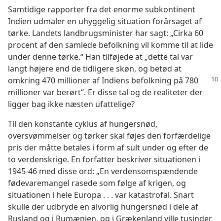
Samtidige rapporter fra det enorme subkontinent
Indien udmaler en uhyggelig situation forårsaget af
tørke. Landets landbrugsminister har sagt: „Cirka 60
procent af den samlede befolkning vil komme til at lide
under denne tørke.“ Han tilføjede at „dette tal var
langt højere end de tidligere skøn, og betød at
omkring 470 millioner af
Indiens befolkning på 780
millioner var berørt“. Er disse tal og de realiteter der
ligger bag ikke næsten ufattelige?
Til den konstante cyklus af hungersnød,
oversvømmelser og tørker skal føjes den forfærdelige
pris der måtte betales i form af sult under og efter de
to verdenskrige. En forfatter beskriver situationen i
1945-46 med disse ord: „En verdensomspændende
fødevaremangel rasede som følge af krigen, og
situationen i hele Europa . . . var katastrofal. Snart
skulle der udbryde en alvorlig hungersnød i dele af
Rusland og i Rumænien, og i Grækenland ville tusinder