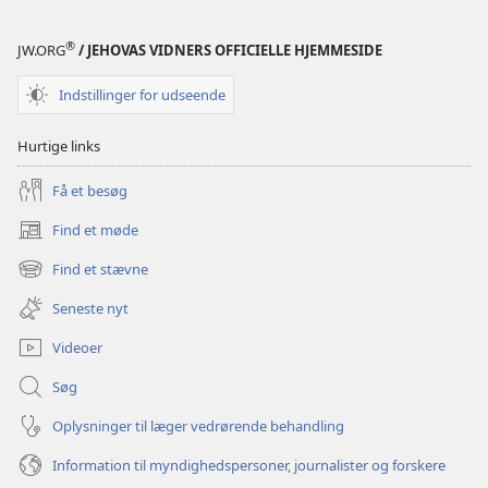
VÅGN
OP!
®
JW.ORG
/ JEHOVAS VIDNERS OFFICIELLE HJEMMESIDE
8.
april
Indstillinger for udseende
1988
Hurtige links
Få et besøg
Find et møde
(åbner
nyt
Find et stævne
(åbner
vindue)
nyt
Seneste nyt
vindue)
Videoer
Søg
Oplysninger til læger vedrørende behandling
Information til myndighedspersoner, journalister og forskere