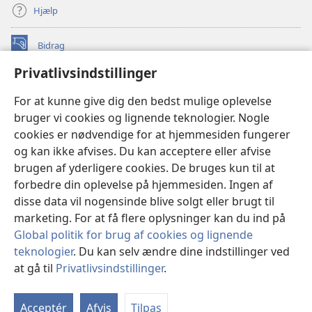
Hjælp
Bidrag
(åbner
nyt
Privatlivsindstillinger
vindue)
Watchtower ONLINE LIBRARY™
(åbner
For at kunne give dig den bedst mulige oplevelse
nyt
®
JW Hub
bruger vi cookies og lignende teknologier. Nogle
vindue)
(åbner
cookies er nødvendige for at hjemmesiden fungerer
nyt
®
JW Library
vindue)
og kan ikke afvises. Du kan acceptere eller afvise
brugen af yderligere cookies. De bruges kun til at
Watchtower Library
forbedre din oplevelse på hjemmesiden. Ingen af
disse data vil nogensinde blive solgt eller brugt til
marketing. For at få flere oplysninger kan du ind på
Global politik for brug af cookies og lignende
Copyright
© 2026 Watch Tower Bible and Tract Society of Pennsylvania.
teknologier
. Du kan selv ændre dine indstillinger ved
ANVENDELSESVILKÅR
|
PRIVATLIVSPOLITIK
|
at gå til
Privatlivsindstillinger
.
Vi
PRIVATLIVSINDSTILLINGER
in
Acceptér
Afvis
Tilpas