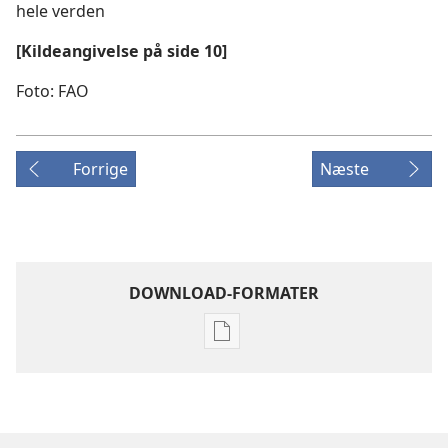
hele verden
[Kildeangivelse på side 10]
Foto: FAO
Forrige
Næste
DOWNLOAD-FORMATER
Indstillinger
for
download
af
publikationer