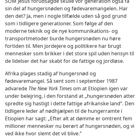
SOM Jesus forudsagde skulle vor generation også få
sin del af hungersnøden og fødevaremangelen. Har
den det? Ja, men i nogle tilfælde uden så god grund
som i tidligere generationer. Som følge af den
moderne teknik og de nye kommunikations- og
transportmetoder burde hungersnøden nu høre
fortiden til. Men jordejere og politikere har brugt
mennesker som brikker i det store spil uden hensyn til
de lidelser det har skabt for de fattige og jordløse.
Afrika plages stadig af hungersnød og
fødevaremangel. Så sent som i september 1987
advarede
The New York Times
om at Etiopien igen var
under belejring, i den forstand at „hungersnøden atter
spredte sig hastigt i dette fattige afrikanske land“. Den
tidligere leder af nødhjælpen til de hungerramte i
Etiopien har sagt: „Efter alt at dømme er omtrent fem
millioner mennesker nu berørt af hungersnøden, og vi
ved ikke hvor slemt det vil blive.“