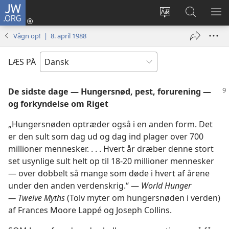
JW.ORG
Log
på
Vælg
Søg
VIS
(åbner
sprog
på
ME
Vågn op! | 8. april 1988
nyt
JW.ORG
vindue)
LÆS PÅ
De sidste dage — Hungersnød, pest, forurening —
og forkyndelse om Riget
„Hungersnøden optræder også i en anden form. Det
er den sult som dag ud og dag ind plager over 700
millioner mennesker. . . . Hvert år dræber denne stort
set usynlige sult helt op til 18-20 millioner mennesker
— over dobbelt så mange som døde i hvert af årene
under den anden verdenskrig.“ —
World Hunger
— Twelve Myths
(Tolv myter om hungersnøden i verden)
af Frances Moore Lappé og Joseph Collins.