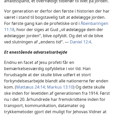
affaldsspand, et overflødigt tilbehør til livet på jorden.
Vor generation er derfor den første i historien der har
været i stand til bogstavelig talt at ødelægge jorden.
For første gang kan de profetiske ord i
Åbenbaringen
11:18
, hvor der siges at Gud „vil ødelægge dem der
ødelægger jorden“, blive opfyldt. Og det vil de blive
ved slutningen af „endens tid“. —
Daniel 12:4
.
Et enestående advarselsarbejde
Endnu en facet af Jesu profeti får en
bemærkelsesværdig opfyldelse i vor tid. Han
forudsagde at der skulle blive udført et stort
forkyndelsesarbejde blandt alle nationerne før enden
kom. (
Mattæus 24:14;
Markus 13:10
) Og dette skulle
ske inden for levetiden af generationen fra 1914. Først
nu i det 20. århundrede har fremskridtene inden for
transport, kommunikation, datamater og
trykkemetoder gjort det muligt for Jehovas Vidner at