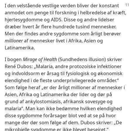
I den velstående vestlige verden bliver der konstant
anmodet om penge til forskning i helbredelse af kræft,
hjertesygdomme og AIDS. Disse og andre lidelser
dræber hvert år flere hundrede tusind mennesker.
Men der findes andre sygdomme som årligt berøver
millioner
af mennesker livet i Afrika, Asien og
Latinamerika.
I bogen
Mirage of Health
(Sundhedens illusion) skriver
René Dubos: „Malaria, andre protozoiske infektioner
og indvoldsorm er årsag til fysiologisk og økonomisk
elendighed i de fleste underprivilegerede områder.“
Som følge heraf „er der årligt millioner af mennesker i
Asien, Afrika og Latinamerika der lider og dør på
grund af ankylostomiasis, afrikansk sovesyge og
malaria“. Man kan ikke bedømme hvilken elendighed
disse sygdomme forårsager blot ved at se på hvor
mange der dør som følge af dem. Dubos skriver: „De
mikrobielle sygdomme er ikke blevet besejret.“