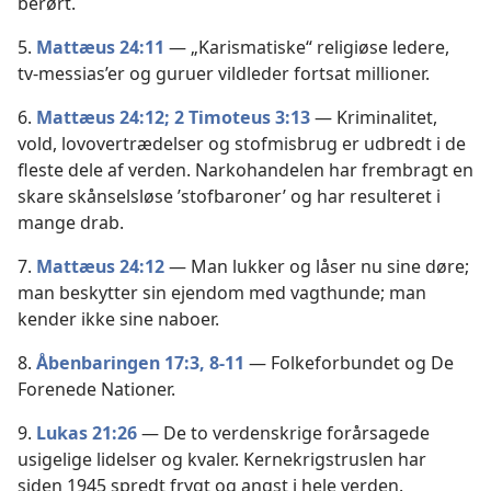
berørt.
5.
Mattæus 24:11
— „Karismatiske“ religiøse ledere,
tv-messias’er og guruer vildleder fortsat millioner.
6.
Mattæus 24:12;
2 Timoteus 3:13
— Kriminalitet,
vold, lovovertrædelser og stofmisbrug er udbredt i de
fleste dele af verden. Narkohandelen har frembragt en
skare skånselsløse ’stofbaroner’ og har resulteret i
mange drab.
7.
Mattæus 24:12
— Man lukker og låser nu sine døre;
man beskytter sin ejendom med vagthunde; man
kender ikke sine naboer.
8.
Åbenbaringen 17:3,
8-11
— Folkeforbundet og De
Forenede Nationer.
9.
Lukas 21:26
— De to verdenskrige forårsagede
usigelige lidelser og kvaler. Kernekrigstruslen har
siden 1945 spredt frygt og angst i hele verden.