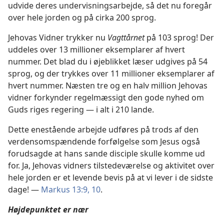
udvide deres undervisningsarbejde, så det nu foregår
over hele jorden og på cirka 200 sprog.
Jehovas Vidner trykker nu
Vagttårnet
på 103 sprog! Der
uddeles over 13 millioner eksemplarer af hvert
nummer. Det blad du i øjeblikket læser udgives på 54
sprog, og der trykkes over 11 millioner eksemplarer af
hvert nummer. Næsten tre og en halv million Jehovas
vidner forkynder regelmæssigt den gode nyhed om
Guds riges regering — i alt i 210 lande.
Dette enestående arbejde udføres på trods af den
verdensomspændende forfølgelse som Jesus også
forudsagde at hans sande disciple skulle komme ud
for. Ja, Jehovas vidners tilstedeværelse og aktivitet over
hele jorden er et levende bevis på at vi lever i de sidste
dage! —
Markus 13:9, 10
.
Højdepunktet er nær