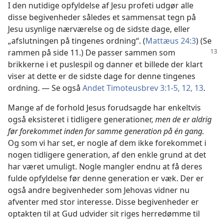
I den nutidige opfyldelse af Jesu profeti udgør alle
disse begivenheder således et sammensat tegn på
Jesu usynlige nærværelse og de sidste dage, eller
„afslutningen på tingenes ordning“. (
Mattæus 24:3
) (Se
rammen på side 11.) De passer sammen som
brikkerne i et puslespil og danner et billede der klart
viser at dette er de sidste dage for denne tingenes
ordning. — Se også
Andet Timoteusbrev 3:1-5,
12, 13
.
Mange af de forhold Jesus forudsagde har enkeltvis
også eksisteret i tidligere generationer,
men de er aldrig
før forekommet inden for samme generation på én gang.
Og som vi har set, er nogle af dem ikke forekommet i
nogen tidligere generation, af den enkle grund at det
har været umuligt. Nogle mangler endnu at få deres
fulde opfyldelse før denne generation er væk. Der er
også andre begivenheder som Jehovas vidner nu
afventer med stor interesse. Disse begivenheder er
optakten til at Gud udvider sit riges herredømme til