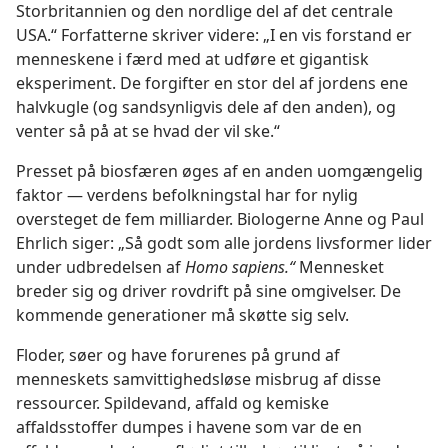
Storbritannien og den nordlige del af det centrale
USA.“ Forfatterne skriver videre: „I en vis forstand er
menneskene i færd med at udføre et gigantisk
eksperiment. De forgifter en stor del af jordens ene
halvkugle (og sandsynligvis dele af den anden), og
venter så på at se hvad der vil ske.“
Presset på biosfæren øges af en anden uomgængelig
faktor — verdens befolkningstal har for nylig
oversteget de fem milliarder. Biologerne Anne og Paul
Ehrlich siger: „Så godt som alle jordens livsformer lider
under udbredelsen af
Homo sapiens.“
Mennesket
breder sig og driver rovdrift på sine omgivelser. De
kommende generationer må skøtte sig selv.
Floder, søer og have forurenes på grund af
menneskets samvittighedsløse misbrug af disse
ressourcer. Spildevand, affald og kemiske
affaldsstoffer dumpes i havene som var de en