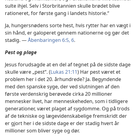
sulte ihjel. Selv i Storbritannien skulle brødet blive
rationeret, for første gang i landets historie.“
Ja, hungersnødens sorte hest, hvis rytter har en vægt i
sin hånd, er galoperet gennem nationerne og gør det
stadig. —
Åbenbaringen 6:5, 6
.
Pest og plage
Jesus forudsagde at en del af tegnet på de sidste dage
skulle være „pest“. (
Lukas 21:11
) Har pest været et
problem her i det 20. århundrede? Ja. Begyndende
med den spanske syge, der ved slutningen af den
første verdenskrig berøvede cirka 20 millioner
mennesker livet, har menneskeheden, som i tidligere
generationer, været plaget af sygdomme. Og på trods
af de tekniske og lægevidenskabelige fremskridt der
er gjort her i de sidste dage er der stadig hvert år
millioner som bliver syge og dør.