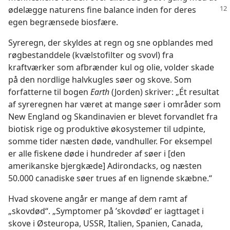
ødelægge naturens
fine balance inden for deres
egen begrænsede biosfære.
Syreregn, der skyldes at regn og sne opblandes med
røgbestanddele (kvælstofilter og svovl) fra
kraftværker som afbrænder kul og olie, volder skade
på den nordlige halvkugles søer og skove. Som
forfatterne til bogen
Earth
(Jorden) skriver: „Ét resultat
af syreregnen har været at mange søer i områder som
New England og Skandinavien er blevet forvandlet fra
biotisk rige og produktive økosystemer til udpinte,
somme tider næsten døde, vandhuller. For eksempel
er alle fiskene døde i hundreder af søer i [den
amerikanske bjergkæde] Adirondacks, og næsten
50.000 canadiske søer trues af en lignende skæbne.“
Hvad skovene angår er mange af dem ramt af
„skovdød“. „Symptomer på ’skovdød’ er iagttaget i
skove i Østeuropa, USSR, Italien, Spanien, Canada,